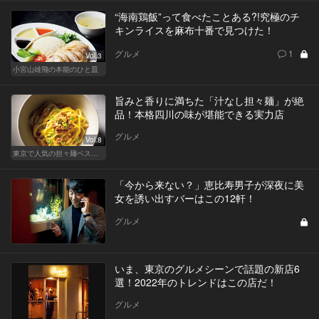
“海南鶏飯”って食べたことある?!究極のチ
キンライスを麻布十番で見つけた！
グルメ
1
Vol.3
小宮山雄飛の本能のひと皿
旨みと香りに満ちた「汁なし担々麺」が絶
品！本格四川の味が堪能できる実力店
グルメ
Vol.8
東京で人気の担々麺ベストセレクション！
「今から来ない？」恵比寿男子が深夜に美
女を誘い出すバーはこの12軒！
グルメ
いま、東京のグルメシーンで話題の新店6
選！2022年のトレンドはこの店だ！
グルメ