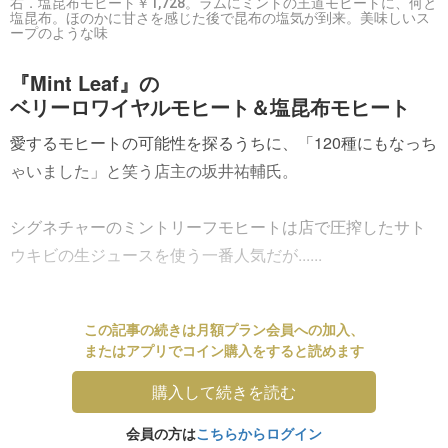
右．塩昆布モヒート￥1,728。ラムにミントの王道モヒートに、何と
塩昆布。ほのかに甘さを感じた後で昆布の塩気が到来。美味しいス
ープのような味
『Mint Leaf』の
ベリーロワイヤルモヒート＆塩昆布モヒート
愛するモヒートの可能性を探るうちに、「120種にもなっち
ゃいました」と笑う店主の坂井祐輔氏。
シグネチャーのミントリーフモヒートは店で圧搾したサト
ウキビの生ジュースを使う一番人気だが......
この記事の続きは月額プラン会員への加入、
またはアプリでコイン購入をすると読めます
購入して続きを読む
会員の方は
こちらからログイン