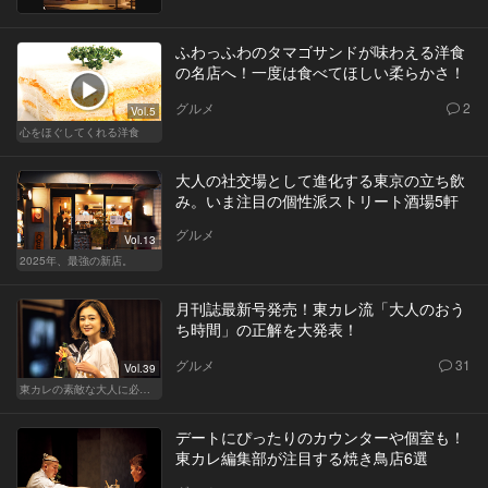
ふわっふわのタマゴサンドが味わえる洋食
の名店へ！一度は食べてほしい柔らかさ！
グルメ
2
Vol.5
心をほぐしてくれる洋食
大人の社交場として進化する東京の立ち飲
み。いま注目の個性派ストリート酒場5軒
グルメ
Vol.13
2025年、最強の新店。
月刊誌最新号発売！東カレ流「大人のおう
ち時間」の正解を大発表！
グルメ
31
Vol.39
東カレの素敵な大人に必要なこと
デートにぴったりのカウンターや個室も！
東カレ編集部が注目する焼き鳥店6選