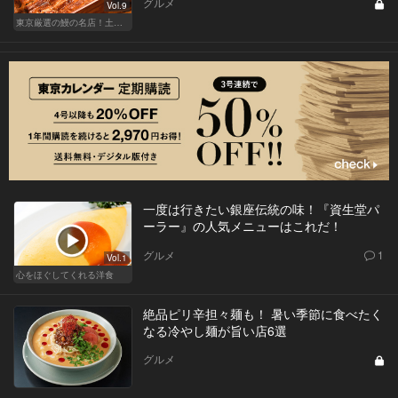
グルメ
Vol.9
東京厳選の鰻の名店！土用の丑の日じゃなくても行きたい
一度は行きたい銀座伝統の味！『資生堂パ
ーラー』の人気メニューはこれだ！
グルメ
1
Vol.1
心をほぐしてくれる洋食
絶品ピリ辛担々麺も！ 暑い季節に食べたく
なる冷やし麺が旨い店6選
グルメ