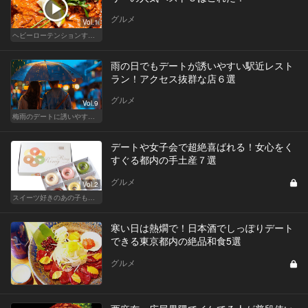
グルメ
Vol.1
ヘビーローテンションするカレー
雨の日でもデートが誘いやすい駅近レスト
ラン！アクセス抜群な店６選
グルメ
Vol.9
梅雨のデートに誘いやすい！駅から近い人気レストラン
デートや女子会で超絶喜ばれる！女心をく
すぐる都内の手土産７選
グルメ
Vol.2
スイーツ好きのあの子も納得！都内で買える女子に喜ばれる手土産
寒い日は熱燗で！日本酒でしっぽりデート
できる東京都内の絶品和食5選
グルメ