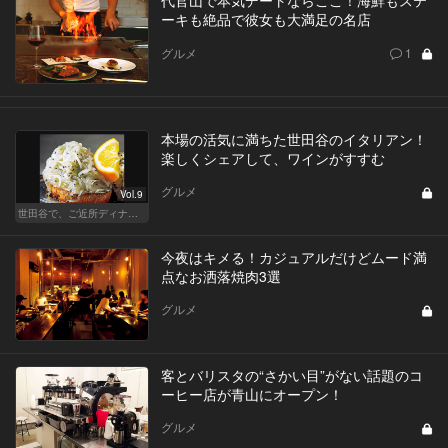
代官山で本気デートならここ！海鮮もステ
ーキも絶品で彼女も大満足の名店
グルメ
1
本場の活気に満ちた世田谷のイタリアン！
楽しくシェアして、ワインがすすむ
グルメ
Vol.9
世田谷で、ご近所ディナーを楽しもう！
今夜はキメる！カジュアルだけどムード満
点なお洒落焼肉3選
グルメ
客とバリスタの“さかい目”がない話題のコ
ーヒー店が青山にオープン！
グルメ