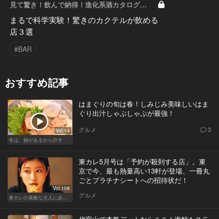
見て驚き！飲んで納得！進化系酒カタログ
Vol.1
まるで科学実験！驚きのカクテルが飲める
店３選
#BAR
おすすめ記事
はまぐりの旬は春！しみじみ美味しいはま
ぐり出汁しゃぶしゃぶが最強！
グルメ
3
Vol.14
冬は、鍋があるから許す
東カレ5月号は「予約が殺到する店」。東
京で今、最も熱量高い13軒が登場、一冊丸
ごとプラチナシートへの招待状だ！
Vol.108
グルメ
東カレの素敵な大人に必要なこと