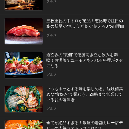
グルメ
三枚重ねの中トロが絶品！恵比寿で注目の
鮨の新星が“ちょうど良く”使える3つの理由
グルメ
道玄坂の“裏側”で感度高き立ち飲みを満
喫！お洒落でユーモアあふれる料理がクセ
になる
グルメ
いつもホッとする味を楽しめる。経験値高
めな“食好き”で賑わう、26時まで営業して
いるお洒落酒場
グルメ
全てが絶品すぎる！銀座の老舗カレー店デ
リーの人気ベスト５はこれだ！