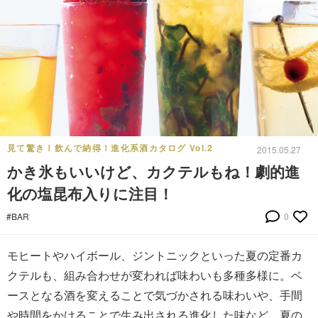
見て驚き！飲んで納得！進化系酒カタログ Vol.2
2015.05.27
かき氷もいいけど、カクテルもね！劇的進
化の塩昆布入りに注目！
#BAR
0
モヒートやハイボール、ジントニックといった夏の定番カ
クテルも、組み合わせが変われば味わいも多種多様に。ベ
ースとなる酒を変えることで気づかされる味わいや、手間
や時間をかけることで生み出される進化した味など、夏の