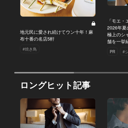
「モエ・
2026年
地元民に愛され続けてウン十年！麻
極上のシ
布十番の名店5軒
舗を一挙
#焼き鳥
PR
#
ロングヒット記事