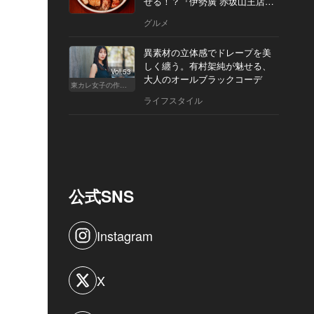
せる！？『伊勢廣 赤坂山王店』
へ
グルメ
異素材の立体感でドレープを美
しく纏う。有村架純が魅せる、
Vol.53
大人のオールブラックコーデ
東カレ女子の作り方
ライフスタイル
公式SNS
Instagram
X