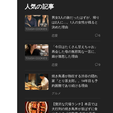
人気の記事
男女3人の旅だったはずが、帰り
は2人に…。1人の女性が残ると
Vol.74
決めた理由
TOUGH COOKIES
恋愛
6
「今日はたくさん甘えちゃお」
再会した母の無邪気な一言に、
Vol.73
娘が激怒した理由
TOUGH COOKIES
恋愛
9
焼き鳥通が熱狂する渋谷の隠れ
家『とり茶太郎』。14年目も予
約困難であり続ける理由
グルメ
【贅沢な穴場ランチ】本店では
大行列の焼き鳥丼が並ばずに食