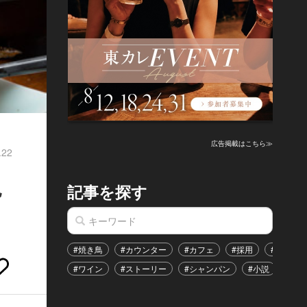
広告掲載はこちら≫
.22
絶
記事を探す
#焼き鳥
#カウンター
#カフェ
#採用
#恋愛
#ワイン
#ストーリー
#シャンパン
#小説
#イ