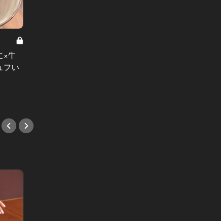
初夏に行
に×牛
この串が旨い！麻布十番の焼き鳥名
ハンバ
ュフい
店10店舗のベスト串対決！
バーガ
#焼き鳥
#ハン