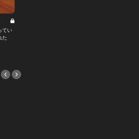
8
男と女の答えあわせ【A】 Vol.308
ってい
結婚願望ゼロだった27歳男性が、交
れた
際2年で突然プロポーズ。彼の心が
変わった“理由”とは
#小説