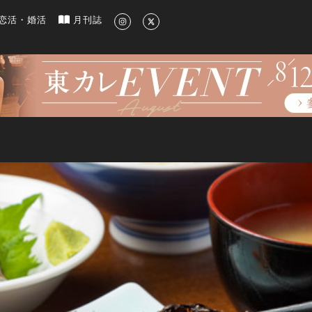
新のグルメ、洗練されたライフスタイル情報
恋活・婚活
月刊誌