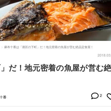
麻布十番は「港区の下町」だ！地元密着の魚屋が営む絶品定食屋！
2018.03
町」だ！地元密着の魚屋が営む
2
布十番