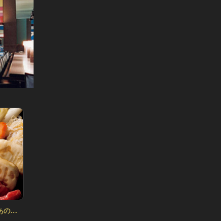
あの＂
緊急アンケート企画！わたしと＂あの＂
緊急ア
レストラン Vol.2
レストラン