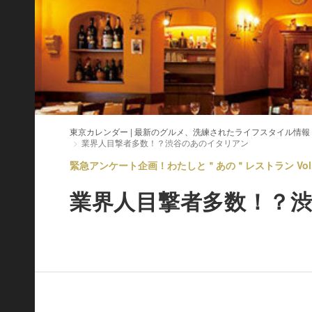
東京カレンダー | 最新のグルメ、洗練されたライフスタイル情報
業界人目撃者多数！？渋谷のあのイタリアン
緊急アンケート企画！わたしと＂あの＂レストラン Vol.
業界人目撃者多数！？