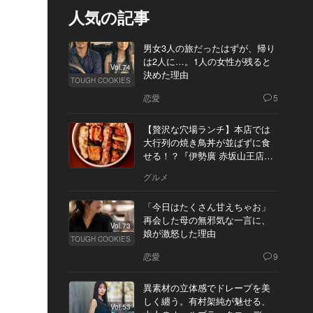
人気の記事
男女3人の旅だったはずが、帰り
は2人に…。1人の女性が残ると
Vol.74
決めた理由
TOUGH COOKIES
恋愛
5
【贅沢な穴場ランチ】本店では
大行列の焼き鳥丼が並ばずに食
せる！？『伊勢廣 赤坂山王店』
へ
グルメ
「今日はたくさん甘えちゃお」
再会した母の無邪気な一言に、
Vol.73
娘が激怒した理由
TOUGH COOKIES
恋愛
9
異素材の立体感でドレープを美
しく纏う。有村架純が魅せる、
Vol.53