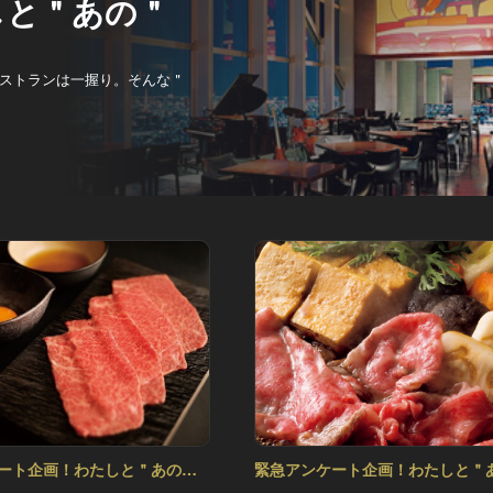
しと＂あの＂
ストランは一握り。そんな＂
ート企画！わたしと＂あの＂
緊急アンケート企画！わたしと＂
ol.4
レストラン Vol.3