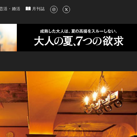
新のグルメ、洗練されたライフスタイル情報
恋活・婚活
月刊誌