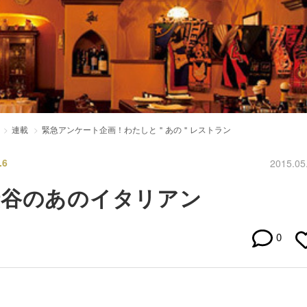
連載
緊急アンケート企画！わたしと＂あの＂レストラン
6
2015.05
渋谷のあのイタリアン
0