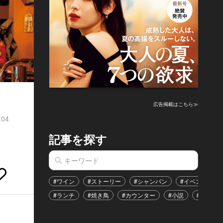
広告掲載はこちら≫
.04
記事を探す
#ワイン
#ストーリー
#シャンパン
#イベント
#ランチ
#焼き鳥
#カウンター
#小説
#恋愛