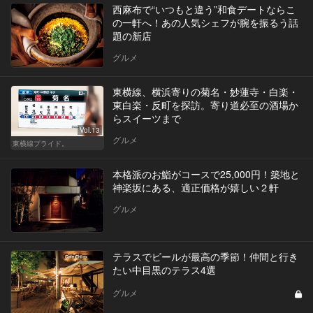
西麻布で“いつもと違う”和食デートならこ
の一軒へ！あの人気シェフが腕を振るう話
題の新店
グルメ
東横線、横浜寄りの菊名・妙蓮寺・白楽・
東白楽・反町を探訪。寄り道必至の酒場か
らスイーツまで
Vol.13
グルメ
東横線プライド。
本格派のお鮨がコースで25,000円！築地と
神楽坂にある、適正価格が嬉しい２軒
グルメ
テラスでビールが最高の季節！仲間と行き
たい中目黒のテラス4選
グルメ