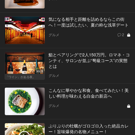
気になる相手と距離を詰めるならこの街
へ！一度は試したい、夏の粋な浅草デート
グルメ
2
鮨とペアリングで2人150万円。ロマネ・コ
ンティ、サロンが並ぶ“弩級コース”の実態
とは
Vol.5
グルメ
「ワイン」がある夜。
こんなに華やかな和食、食べてみたい！美
しい料理が味わえる白金の新店へ
グルメ
ぷりぷりの牡蠣がゴロゴロ入った絶品カレ
ー！旨味爆発の名物メニュー！