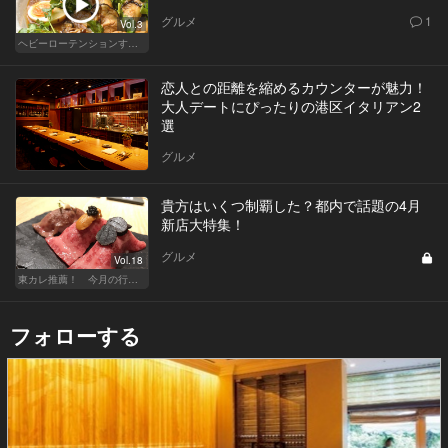
グルメ
1
Vol.3
ヘビーローテンションするカレー
恋人との距離を縮めるカウンターが魅力！
大人デートにぴったりの港区イタリアン2
選
グルメ
貴方はいくつ制覇した？都内で話題の4月
新店大特集！
グルメ
Vol.18
東カレ推薦！ 今月の行くべき店
フォローする