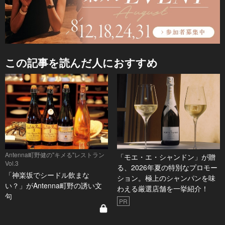
この記事を読んだ人におすすめ
Antenna町野健の"キメる"レストラン
「モエ・エ・シャンドン」が贈
Vol.3
る、2026年夏の特別なプロモー
「神楽坂でシードル飲まな
ション。極上のシャンパンを味
い？」がAntenna町野の誘い文
わえる厳選店舗を一挙紹介！
句
PR