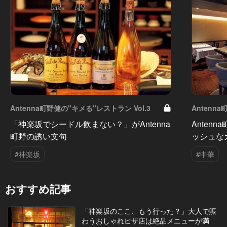
Antenna町野健の"キメる"レストラン Vol.3
Antenn
「神楽坂でシードル飲まない？」がAntenna
Anten
町野の誘い文句
ッシュな
#神楽坂
#中華
おすすめ記事
「神楽坂のここ、もう行った？」大人で賑
わうおしゃれピザ店は絶品メニューが満