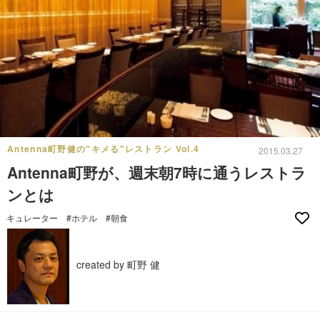
Antenna町野健の"キメる"レストラン Vol.4
2015.03.27
Antenna町野が、週末朝7時に通うレストラ
ンとは
キュレーター
#ホテル
#朝食
created by 町野 健