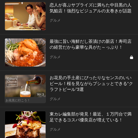
恋人が喜ぶサプライズに満ちた中目黒の人
気鮨店！強烈なビジュアルの太巻きが話題
グルメ
最強に旨い海鮮だし茶漬けの新店！寿司店
の経営だから豪華な具がた～っぷり！
グルメ
お花見の手土産にぴったりなセンスのいい
ビール！桜を見ながらプシュッとできる“ク
ラフトビール”3選
Vol.3
グルメ
お花見に行こう！
東カレ編集部が発見！最近、１万円台で満
足できるコスパ優良店が増えている！
グルメ