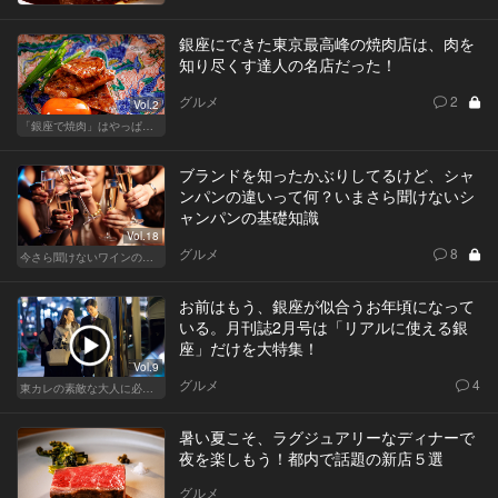
銀座にできた東京最高峰の焼肉店は、肉を
知り尽くす達人の名店だった！
グルメ
2
Vol.2
「銀座で焼肉」はやっぱりテンションが上がります！
ブランドを知ったかぶりしてるけど、シャ
ンパンの違いって何？いまさら聞けないシ
ャンパンの基礎知識
Vol.18
グルメ
8
今さら聞けないワインの基礎知識
お前はもう、銀座が似合うお年頃になって
いる。月刊誌2月号は「リアルに使える銀
座」だけを大特集！
Vol.9
グルメ
4
東カレの素敵な大人に必要なこと
暑い夏こそ、ラグジュアリーなディナーで
夜を楽しもう！都内で話題の新店５選
グルメ