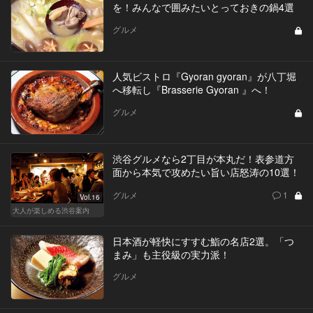
を！みんなで囲みたいとっておきの鍋4選
グルメ
人気ビストロ『Gyoran gyoran』が八丁堀
へ移転し『Brasserie Gyoran 』へ！
グルメ
渋谷グルメなら2丁目が本丸だ！表参道方
面から本気で攻めたい旨い店怒涛の10選！
グルメ
1
Vol.16
大人が楽しめる渋谷案内
日本酒が軽快にすすむ鮨の名店2選。「つ
まみ」も主役級の実力派！
グルメ