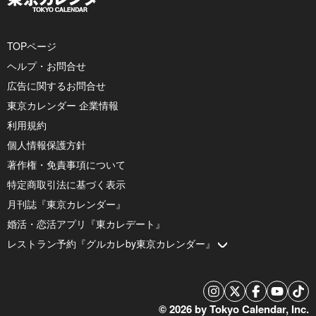
TOPページ
ヘルプ・お問合せ
広告に関するお問合せ
東京カレンダー 企業情報
利用規約
個人情報保護方針
著作権・免責事項について
特定商取引法に基づく表示
月刊誌『東京カレンダー』
婚活・恋活アプリ『東カレデート』
レストラン予約『グルカレby東京カレンダー』
© 2026 by Tokyo Calendar, Inc.