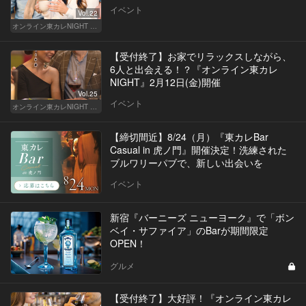
イベント
Vol.22
オンライン東カレNIGHT イベント募集
【受付終了】お家でリラックスしながら、
6人と出会える！？『オンライン東カレ
NIGHT』2月12日(金)開催
Vol.25
イベント
オンライン東カレNIGHT イベント募集
【締切間近】8/24（月）『東カレBar
Casual in 虎ノ門』開催決定！洗練された
ブルワリーパブで、新しい出会いを
イベント
新宿『バーニーズ ニューヨーク』で「ボン
ベイ・サファイア」のBarが期間限定
OPEN！
グルメ
【受付終了】大好評！『オンライン東カレ