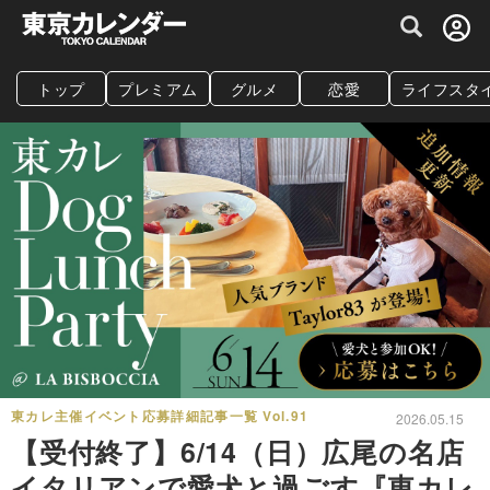
グルメ情報・プレミアムレストラン予約サイト
トップ
プレミアム
グルメ
恋愛
ライフスタ
東カレ主催イベント応募詳細記事一覧 Vol.91
2026.05.15
【受付終了】6/14（日）広尾の名店
イタリアンで愛犬と過ごす『東カレ