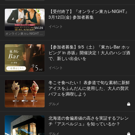
【受付終了】『オンライン東カレNIGHT』
3月12日(金) 参加者募集
イベント
Vol.29
オンライン東カレNIGHT イベント募集
【参加者募集】9/5（土）『東カレBar ホッ
ピング in 赤坂』開催決定！大人のハシゴ酒
で、新しい出会いを
イベント
冬こそ食べたい！ 表参道で旬な素材に新鮮
アイスをふんだんに使用した、大人の贅沢
パフェを満喫しよう
グルメ
北海道の食偏差値の高さを実証するフレン
チ『アスペルジュ』を知っているか？
グルメ