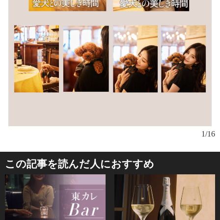
1/16
この記事を読んだ人におすすめ