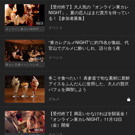
【受付終了】大人気の『オンライン東カレ
NIGHT』。夏の恋人はまだ貴方を待ってい
る！【参加者募集】
Vol.3
イベント
オンライン東カレNIGHT イベント募集
“東カレグルメNIGHT”に約75名が集結。代
官山でグルメに酔いしれ、語り合う夜
イベント
Vol.27
東カレ主催イベントレポート
冬こそ食べたい！ 表参道で旬な素材に新鮮
アイスをふんだんに使用した、大人の贅沢
パフェを満喫しよう
グルメ
【受付終了】満足いかなければ全額返金！
『オンライン東カレNIGHT』11月12日
（金）開催
Vol.55
イベント