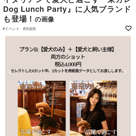
Dog Lunch Party』に人気ブランド
も登場！
の画像
#イベント
#渋谷区