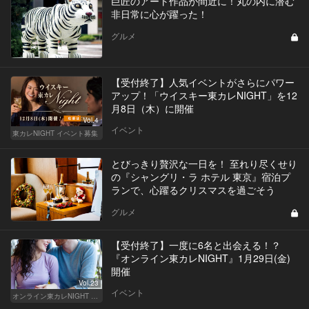
巨匠のアート作品が間近に！丸の内に潜む
非日常に心が躍った！
グルメ
【受付終了】人気イベントがさらにパワー
アップ！「ウイスキー東カレNIGHT」を12
月8日（木）に開催
Vol.4
イベント
東カレNIGHT イベント募集
とびっきり贅沢な一日を！ 至れり尽くせり
の『シャングリ・ラ ホテル 東京』宿泊プ
ランで、心躍るクリスマスを過ごそう
グルメ
【受付終了】一度に6名と出会える！？
『オンライン東カレNIGHT』1月29日(金)
開催
Vol.23
イベント
オンライン東カレNIGHT イベント募集