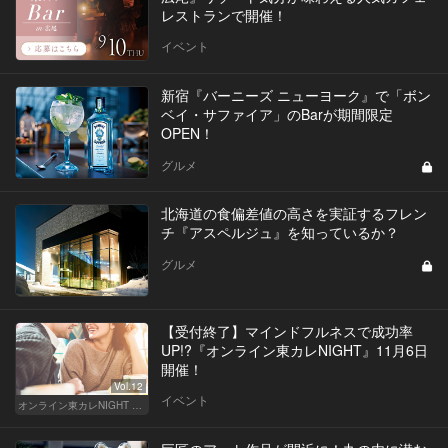
レストランで開催！
イベント
新宿『バーニーズ ニューヨーク』で「ボン
ベイ・サファイア」のBarが期間限定
OPEN！
グルメ
北海道の食偏差値の高さを実証するフレン
チ『アスペルジュ』を知っているか？
グルメ
【受付終了】マインドフルネスで成功率
UP!?『オンライン東カレNIGHT』11月6日
開催！
Vol.12
イベント
オンライン東カレNIGHT イベント募集