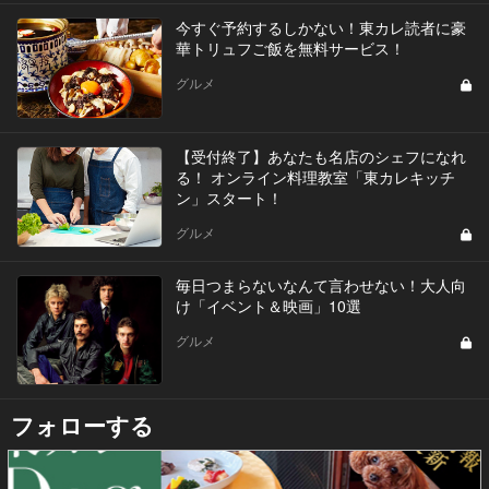
今すぐ予約するしかない！東カレ読者に豪
華トリュフご飯を無料サービス！
グルメ
【受付終了】あなたも名店のシェフになれ
る！ オンライン料理教室「東カレキッチ
ン」スタート！
グルメ
毎日つまらないなんて言わせない！大人向
け「イベント＆映画」10選
グルメ
フォローする