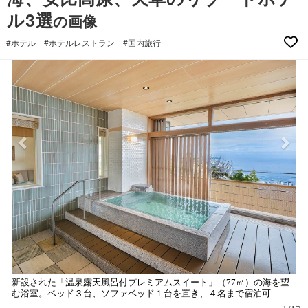
ル3選
の画像
#ホテル
#ホテルレストラン
#国内旅行
新設された「温泉露天風呂付プレミアムスイート」（77㎡）の海を望
木
む浴室。ベッド３台、ソファベッド１台を置き、４名まで宿泊可
灘