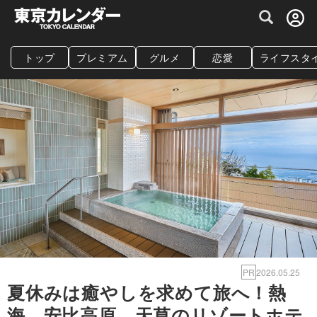
グルメ情報・プレミアムレストラン予約サイト
トップ
プレミアム
グルメ
恋愛
ライフスタ
PR
2026.05.25
夏休みは癒やしを求めて旅へ！熱
海、安比高原、天草のリゾートホテ