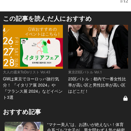
1/12
この記事を読んだ人におすすめ
大人の週末ToDoリスト Vol.43
東京23区バトル Vol.1
GWは東京でヨーロッパ旅行気
23区バトル：都内で一番女性比
分！ 『イタリア展 2024』や
率が高い区と男性比率が高い区
『フランス展 2024』などイベン
はどこだ！
ト3選
おすすめ記事
“マナー美人”は、お誘いが絶えない！体育
会系ゴルフ女子が、男女問わず人気の秘密