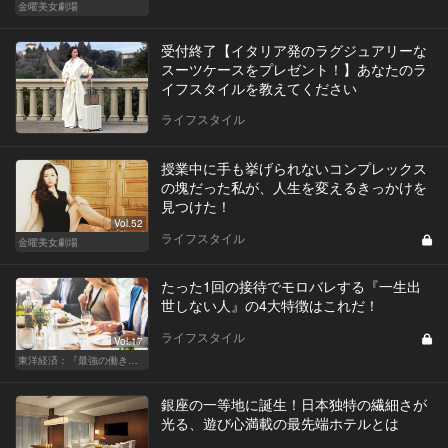
金曜美女劇場
受付終了【イタリア発のラグジュアリーな
スーツケースをプレゼント！】あなたのラ
イフスタイルを教えてください
ライフスタイル
授業中に手も挙げられないコンプレックス
の塊だった私が、人生を変えるきっかけを
見つけた！
Vol.52
ライフスタイル
金曜美女劇場
たった1回の接待でモロバレする『一生出
世しない人』の4大特徴はこれだ！
ライフスタイル
Vol.17
東洋経済：『最強の働き方』『一流の育て方』
銀座の一等地に誕生！日本独特の繊細さが
光る、遊び心満載の最先端ホテルとは