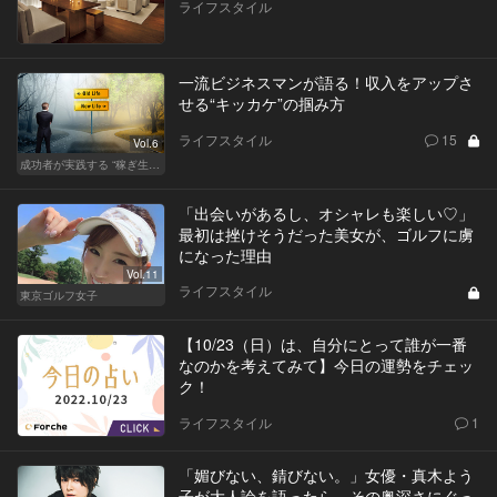
ライフスタイル
一流ビジネスマンが語る！収入をアップさ
せる“キッカケ”の掴み方
ライフスタイル
15
Vol.6
成功者が実践する “稼ぎ生活”
「出会いがあるし、オシャレも楽しい♡」
最初は挫けそうだった美女が、ゴルフに虜
になった理由
Vol.11
ライフスタイル
東京ゴルフ女子
【10/23（日）は、自分にとって誰が一番
なのかを考えてみて】今日の運勢をチェッ
ク！
ライフスタイル
1
「媚びない、錆びない。」女優・真木よう
子が大人論を語ったら、その奥深さにぐっ