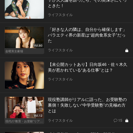
ときた！
ライフスタイル
「好きな人の隣は、自分から確保します」
バラエティ界の新星は“超肉食系女子”だっ
た
Vol.80
ライフスタイル
金曜美女劇場
【未公開カットあり】日向坂46・佐々木久
美が惹かれている“ある仕事”とは？
ライフスタイル
現役塾講師がリアルに語った、お受験塾の
裏側！失敗しない“中学受験塾”の見極め方
とは
Vol.12
ライフスタイル
15
現代の“教育・お受験”リアルドキュメント