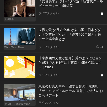
「女優美学」 ブレイク間近！新世代クール
ビューティー 山崎紘菜
ライフスタイル
Vol.6
女優美学
世界で最も“長寿企業”が多い国、日本がダ
ントツ首位だった！「創業400年超え」最
古の上場企業とは
Vol.160
ライフスタイル
24
World Trend News
【李家幽竹先生が監修】兎のようにピョン
と飛躍できる1年に！東京・開運初詣スポ
ット2023
ライフスタイル
東京のど真ん中を一望する贅沢！永田町
「ザ・キャピトルホテル 東急」で大人のお
こもりデート
Vol.27
ライフスタイル
やっぱり、ホテルが好き。