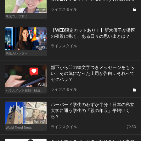
ライフスタイル
Vol.12
東京ゴルフ女子
【WEB限定カットあり！】新木優子が港区
の夜景に抱く、ある日々の思い出とは？
ライフスタイル
Vol.83
表紙カレンダー
部下から♡の絵文字つきメッセージをもら
い、その気になった上司が告白…それって
セクハラ？
Vol.8
ライフスタイル
ハラスメント探偵～解決編～
ハーバード学生のわずか半分！日本の私立
大学に通う学生の「親の年収」平均いく
ら？
Vol.147
ライフスタイル
33
World Trend News