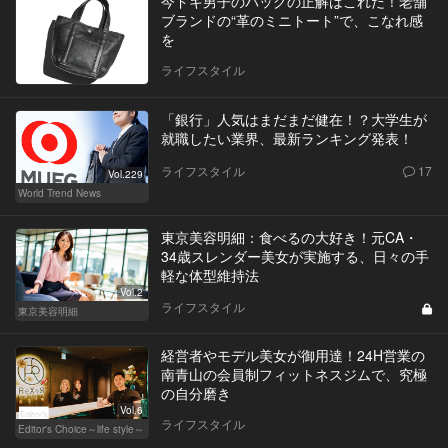
今ドキ男子のバッグの正解はこれだ！老舗
ブランドの“革のミニトート”で、こなれ感
を
ライフスタイル
「銀行」人気はまだまだ健在！？大学生が
就職したい業界、最新ランキング発表！
ライフスタイル
17
Vol.229
World Trend News
東京美容明細：食べるの大好き！元CA・
34歳スレンダー美女が実施する、日々の手
軽な体型維持法
Vol.2
ライフスタイル
東京美容明細
経営者やモデル美女が御用達！24H営業の
南青山の会員制フィットネスジムで、究極
の自分磨き
Vol.6
ライフスタイル
Editor's Choice～life style～