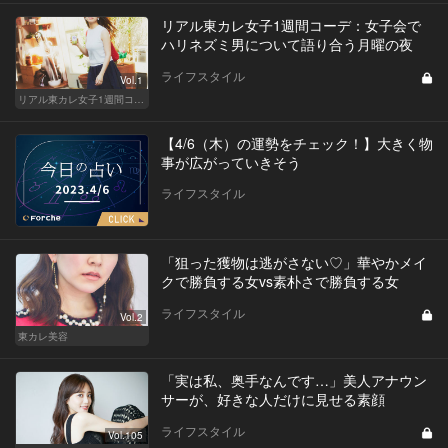
リアル東カレ女子1週間コーデ：女子会で
ハリネズミ男について語り合う月曜の夜
ライフスタイル
Vol.1
リアル東カレ女子1週間コーデ
【4/6（木）の運勢をチェック！】大きく物
事が広がっていきそう
ライフスタイル
「狙った獲物は逃がさない♡」華やかメイ
クで勝負する女vs素朴さで勝負する女
ライフスタイル
Vol.2
東カレ美容
「実は私、奥手なんです…」美人アナウン
サーが、好きな人だけに見せる素顔
ライフスタイル
Vol.105