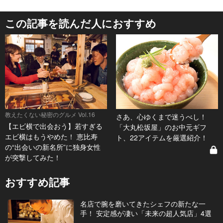
この記事を読んだ人におすすめ
教えたくない秘密のグルメ Vol.16
さあ、心ゆくまで迷うべし！
【エビ横で出会おう】若すぎる
「大丸松坂屋」のお中元ギフ
エビ横はもうやめた！ 恵比寿
ト、22アイテムを厳選紹介！
の“出会いの新名所”に独身女性
が突撃してみた！
おすすめ記事
名店で腕を磨いてきたシェフの新たな一
手！ 安定感が凄い「未来の超人気店」4選