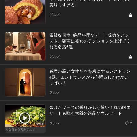
美味しすぎる！
グルメ
素敵な個室×絶品料理がデート成功をアシ
スト。確実に彼女のテンションを上げてく
れる名店6選
グルメ
感度の高い女性たちを虜にするレストラン
4選。エントランスから心躍るしかけがい
っぱい！
グルメ
焼けたソースの香りがもう旨い！丸の内エ
リートも唸る大阪の絶品ソウルフード
グルメ
2
Vol.8
永久保存版B級グルメ