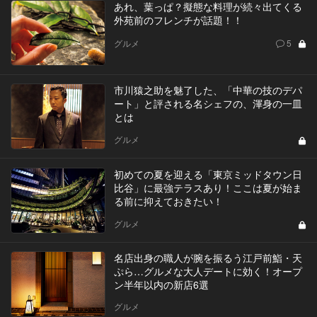
あれ、葉っぱ？擬態な料理が続々出てくる
外苑前のフレンチが話題！！
グルメ
5
市川猿之助を魅了した、「中華の技のデパ
ート」と評される名シェフの、渾身の一皿
とは
グルメ
初めての夏を迎える「東京ミッドタウン日
比谷」に最強テラスあり！ここは夏が始ま
る前に抑えておきたい！
グルメ
名店出身の職人が腕を振るう江戸前鮨・天
ぷら…グルメな大人デートに効く！オープ
ン半年以内の新店6選
グルメ