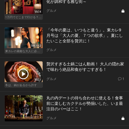
化が調和する雅な街～
グルメ
Vol.4
1万円でどこまで行ける？渋谷・新富町・西荻窪・神楽坂でハシゴバル
「今年の夏は、いつもと違う」。東カレ9
月号は「大人の夏、７つの欲求」。夏にし
たいこと全部を贅沢に！
Vol.112
グルメ
東カレの素敵な大人に必要なこと
贅沢すぎる土鍋ごはん動画！ 大人の隠れ家
で味わう絶品和食がすごすぎる！
グルメ
1
Vol.1
冬は、鍋があるから許す
丸の内デートの待ち合わせに使える！食事
前に楽しむカクテルが勢揃いした、いま最
注目のバーはここ！
グルメ