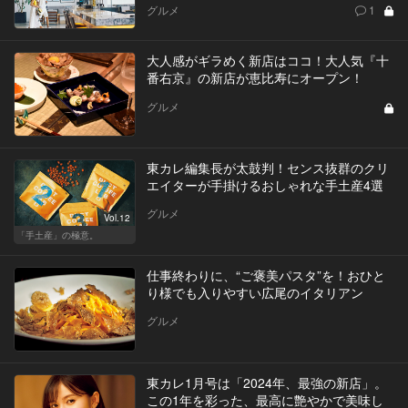
グルメ
1
大人感がギラめく新店はココ！大人気『十
番右京』の新店が恵比寿にオープン！
グルメ
東カレ編集長が太鼓判！センス抜群のクリ
エイターが手掛けるおしゃれな手土産4選
グルメ
Vol.12
「手土産」の極意。
仕事終わりに、“ご褒美パスタ”を！おひと
り様でも入りやすい広尾のイタリアン
グルメ
東カレ1月号は「2024年、最強の新店」。
この1年を彩った、最高に艶やかで美味し