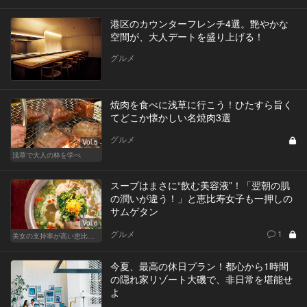
港区のカウンターフレンチ4選。艶やかな
空間が、大人デートを盛り上げる！
グルメ
焼肉を食べに浅草に行こう！ひたすら旨く
てどこか懐かしい名焼肉3選
グルメ
Vol.5
浅草で大人の粋を学べ
スープはまさに“飲む美容液”！「翌朝の肌
の潤いが違う！」と恵比寿女子も一押しの
サムゲタン
Vol.6
グルメ
1
美女の支持率が高い恵比寿鍋
今夏、最高の休日プラン！都心から1時間
の隠れ家リゾート大磯で、非日常を堪能せ
よ