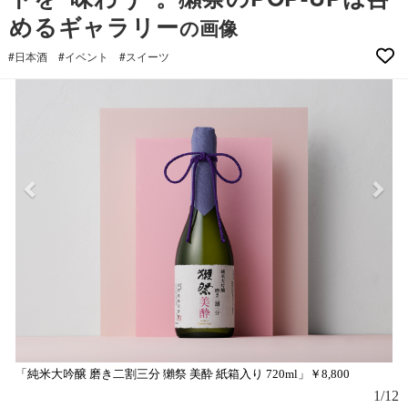
めるギャラリー
の画像
#日本酒
#イベント
#スイーツ
「純米大吟醸 磨き二割三分 獺祭 美酔 紙箱入り 720ml」￥8,800
1/12