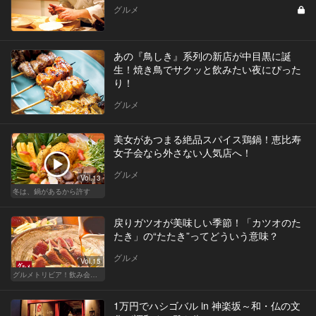
グルメ
あの『鳥しき』系列の新店が中目黒に誕
生！焼き鳥でサクッと飲みたい夜にぴった
り！
グルメ
美女があつまる絶品スパイス鶏鍋！恵比寿
女子会なら外さない人気店へ！
グルメ
Vol.13
冬は、鍋があるから許す
戻りガツオが美味しい季節！「カツオのた
たき」の“たたき”ってどういう意味？
グルメ
Vol.15
グルメトリビア！飲み会やデートで会話のネタになるQ＆A
1万円でハシゴバル in 神楽坂～和・仏の文