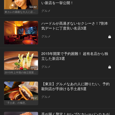
い新店を一挙公開！
Vol.92
グルメ
東カレの素敵な大人に必要なこと
ハードルが高過ぎないセクシーさ！7割本
気デートに丁度良い名店3選
グルメ
2015年開業で予約困難！ 超有名店から独
立した新店3選
グルメ
Vol.1
2015年上半期の独立開業シェフまとめ
【東京】グルメなあの人に贈りたい。予約
殺到店が手掛ける手土産5選
グルメ
Vol.2
「手土産」の極意。
手が届く贅沢！セレブなカレーパンたちが