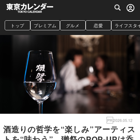
グルメ情報・プレミアムレストラン予約サイト
トップ
プレミアム
グルメ
恋愛
ライフスタ
PR
2026.05.12
酒造りの哲学を“楽しみ”アーティス
トを“味わう”。獺祭のPOP-UPは呑