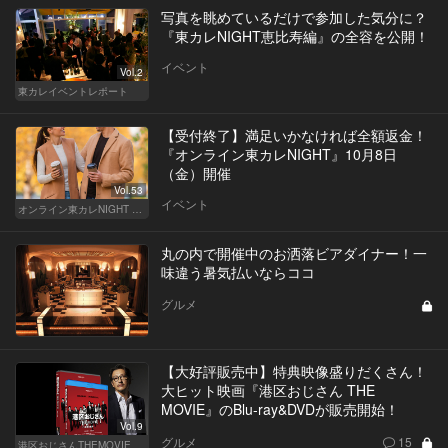
写真を眺めているだけで参加した気分に？
『東カレNIGHT恵比寿編』の全容を公開！
イベント
Vol.2
東カレイベントレポート
【受付終了】満足いかなければ全額返金！
『オンライン東カレNIGHT』10月8日
（金）開催
Vol.53
イベント
オンライン東カレNIGHT イベント募集
丸の内で開催中のお洒落ビアダイナー！一
味違う暑気払いならココ
グルメ
【大好評販売中】特典映像盛りだくさん！
大ヒット映画『港区おじさん THE
MOVIE』のBlu-ray&DVDが販売開始！
Vol.9
グルメ
15
港区おじさんTHEMOVIE