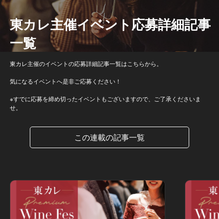
東カレ主催イベント応募詳細記事
一覧
東カレ主催のイベントの応募詳細記事一覧はこちらから。
気になるイベントへ是非ご応募ください！
※すでに応募を締め切ったイベントもございますので、ご了承くださいま
せ。
この連載の記事一覧