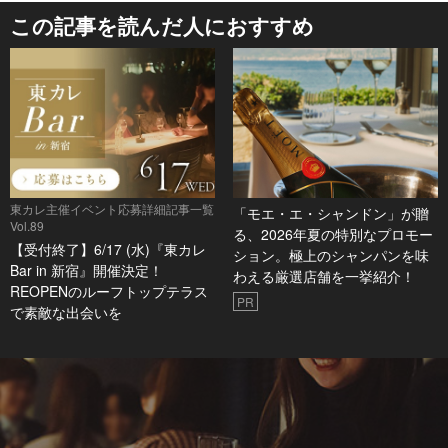
この記事を読んだ人におすすめ
東カレ主催イベント応募詳細記事一覧
「モエ・エ・シャンドン」が贈
Vol.89
る、2026年夏の特別なプロモー
【受付終了】6/17 (水)『東カレ
ション。極上のシャンパンを味
Bar in 新宿』開催決定！
わえる厳選店舗を一挙紹介！
REOPENのルーフトップテラス
PR
で素敵な出会いを