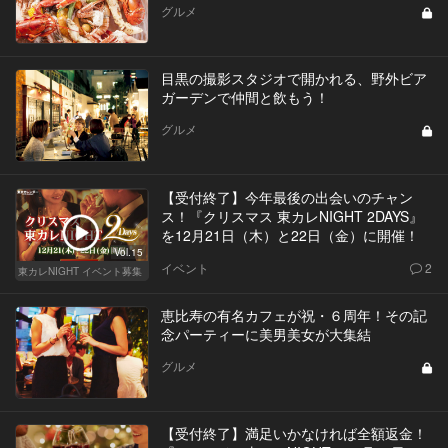
グルメ
目黒の撮影スタジオで開かれる、野外ビア
ガーデンで仲間と飲もう！
グルメ
【受付終了】今年最後の出会いのチャン
ス！『クリスマス 東カレNIGHT 2DAYS』
を12月21日（木）と22日（金）に開催！
Vol.15
イベント
2
東カレNIGHT イベント募集
恵比寿の有名カフェが祝・６周年！その記
念パーティーに美男美女が大集結
グルメ
【受付終了】満足いかなければ全額返金！