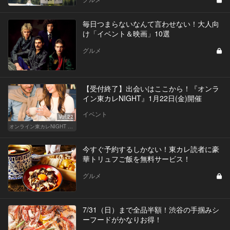
毎日つまらないなんて言わせない！大人向
け「イベント＆映画」10選
グルメ
【受付終了】出会いはここから！『オンラ
イン東カレNIGHT』1月22日(金)開催
イベント
Vol.22
オンライン東カレNIGHT イベント募集
今すぐ予約するしかない！東カレ読者に豪
華トリュフご飯を無料サービス！
グルメ
7/31（日）まで全品半額！渋谷の手掴みシ
ーフードがかなりお得！