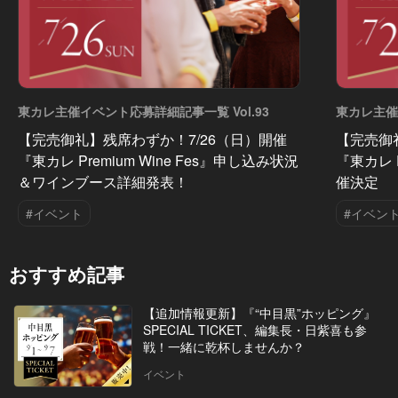
東カレ主催イベント応募詳細記事一覧 Vol.93
東カレ主催
【完売御礼】残席わずか！7/26（日）開催
【完売御
『東カレ Premium Wine Fes』申し込み状況
『東カレ P
＆ワインブース詳細発表！
催決定
#イベント
#イベン
おすすめ記事
【追加情報更新】『“中目黒”ホッピング』
SPECIAL TICKET、編集長・日紫喜も参
戦！一緒に乾杯しませんか？
イベント