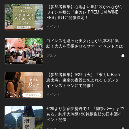
【参加者募集】心地よい風に吹かれながら
ワインを嗜む『東カレ PREMIUM WINE
FES』9月に開催決定！
イベント
白ドレスを纏った美女たちが六本木に集
結！大人を高揚させるサマーイベントとは
グルメ
【参加者募集】9/29（火）『東カレBar in
恵比寿』東京の夜景に包まれるモダンタ
イ・レストランにて開催！
イベント
6/29より新宿伊勢丹で！ 『獺祭バー』まで
ある、純米大吟醸150銘柄集結の日本酒イ
ベント開催
グルメ