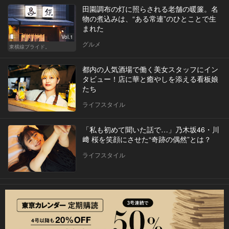
田園調布の灯に照らされる老舗の暖簾。名
物の煮込みは、“ある常連”のひとことで生
まれた
Vol.1
グルメ
東横線プライド。
都内の人気酒場で働く美女スタッフにイン
タビュー！店に華と癒やしを添える看板娘
たち
ライフスタイル
「私も初めて聞いた話で…」乃木坂46・川
﨑 桜を笑顔にさせた“奇跡の偶然”とは？
ライフスタイル