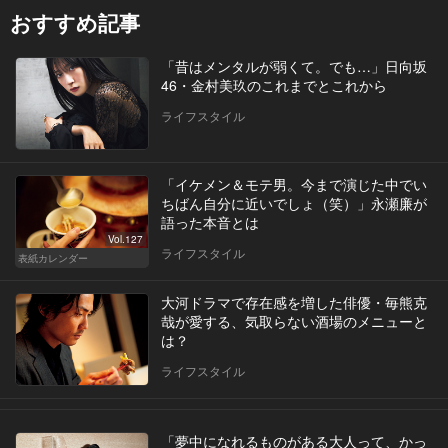
おすすめ記事
「昔はメンタルが弱くて。でも…」日向坂
46・金村美玖のこれまでとこれから
ライフスタイル
「イケメン＆モテ男。今まで演じた中でい
ちばん自分に近いでしょ（笑）」永瀬廉が
語った本音とは
Vol.127
ライフスタイル
表紙カレンダー
大河ドラマで存在感を増した俳優・毎熊克
哉が愛する、気取らない酒場のメニューと
は？
ライフスタイル
「夢中になれるものがある大人って、かっ