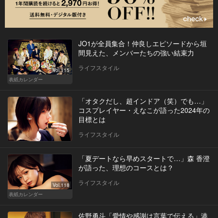
JO1が全員集合！仲良しエピソードから垣
間見えた、メンバーたちの強い結束力
ライフスタイル
Vol.115
表紙カレンダー
「オタクだし、超インドア（笑）でも…」
コスプレイヤー・えなこが語った2024年の
目標とは
ライフスタイル
「夏デートなら早めスタートで…」森 香澄
が語った、理想のコースとは？
ライフスタイル
Vol.118
表紙カレンダー
佐野勇斗「愛情や感謝は言葉で伝える」港