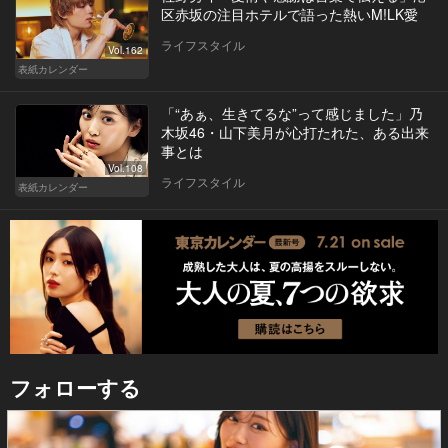
区赤坂の注目ホテルで語った熱いM!LK愛
ライフスタイル
Vol.162
表紙カレンダー
「“あぁ、生きてるな”って感じました」乃
木坂46・山下美月が心打たれた、ある出来
事とは
Vol.108
ライフスタイル
表紙カレンダー
フォローする