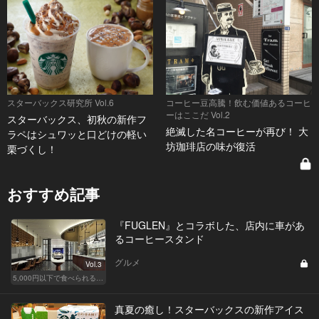
スターバックス研究所 Vol.6
コーヒー豆高騰！飲む価値あるコーヒ
ーはここだ Vol.2
スターバックス、初秋の新作フ
絶滅した名コーヒーが再び！ 大
ラペはシュワッと口どけの軽い
坊珈琲店の味が復活
栗づくし！
おすすめ記事
『FUGLEN』とコラボした、店内に車があ
るコーヒースタンド
グルメ
Vol.3
5,000円以下で食べられる！人気のカジュアルレストラン
真夏の癒し！スターバックスの新作アイス