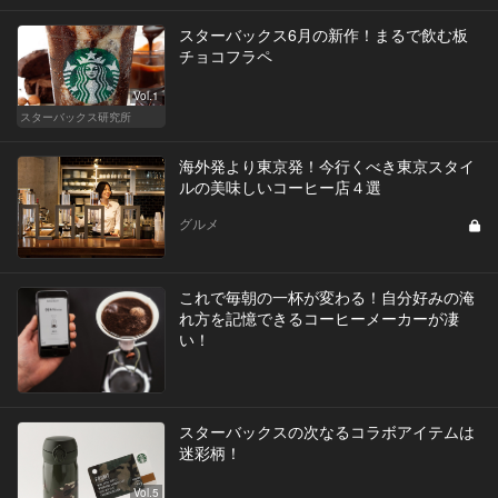
スターバックス6月の新作！まるで飲む板
チョコフラペ
Vol.1
スターバックス研究所
海外発より東京発！今行くべき東京スタイ
ルの美味しいコーヒー店４選
グルメ
これで毎朝の一杯が変わる！自分好みの淹
れ方を記憶できるコーヒーメーカーが凄
い！
スターバックスの次なるコラボアイテムは
迷彩柄！
Vol.5