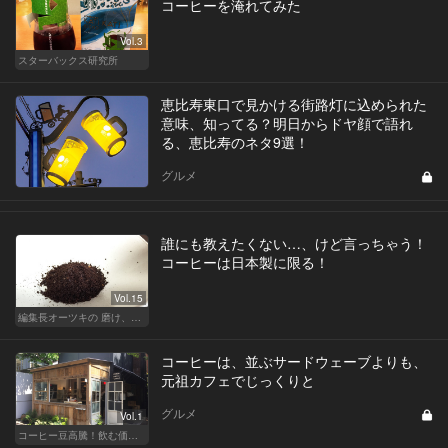
コーヒーを淹れてみた
Vol.3
スターバックス研究所
恵比寿東口で見かける街路灯に込められた
意味、知ってる？明日からドヤ顔で語れ
る、恵比寿のネタ9選！
グルメ
誰にも教えたくない…、けど言っちゃう！
コーヒーは日本製に限る！
Vol.15
編集長オーツキの 磨け、バカ舌！ 学べ、オトナの遊び
コーヒーは、並ぶサードウェーブよりも、
元祖カフェでじっくりと
グルメ
Vol.1
コーヒー豆高騰！飲む価値あるコーヒーはここだ