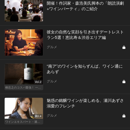
開催！作詞家・森浩美氏脚本の「朗読演劇
+ワインパーティ」のご紹介
彼女の自然な笑顔を引き出すデートレスト
ラン5選！恵比寿＆渋谷エリア編
グルメ
“南ア”のワインを知らずんば、ワイン通に
あらず
グルメ
Vol.2
柳忠之のコスパ最強！ 一目おかれる、お値打ちワイン
魅惑の銘醸ワインが楽しめる、瀬川あずさ
溺愛のフレンチ
グルメ
Vol.4
ワインエキスパート・瀬川あずさの マリアージュを楽しむレストラン