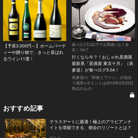
食べログ3.2以下でも間違いなく名
【予算3,000円～】ホームパーテ
店！ Vol.7
ィーや贈り物で、きっと喜ばれ
行くなら今？！おしゃれ居酒屋
るワイン11選！
最新系『居酒屋 東京十月』（表
参道）が食べログ3.04！
表参道の「和食とワイン」が似合
う場所※ポイントは2015年2月23日
時点のもの
おすすめ記事
テラスデートに最適！極上のアラビアンナ
イトを堪能できる、都会のリゾートとは？
グルメ