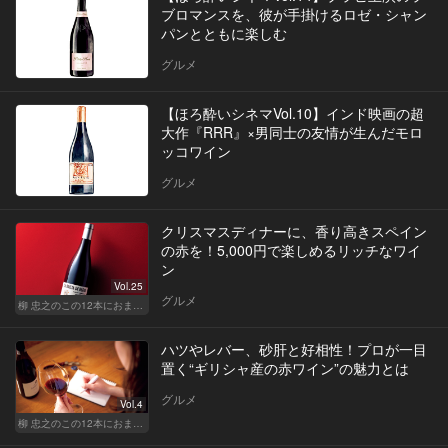
ブロマンスを、彼が手掛けるロゼ・シャン
パンとともに楽しむ
グルメ
【ほろ酔いシネマVol.10】インド映画の超
大作『RRR』×男同士の友情が生んだモロ
ッコワイン
グルメ
クリスマスディナーに、香り高きスペイン
の赤を！5,000円で楽しめるリッチなワイ
ン
Vol.25
グルメ
柳 忠之のこの12本におまかせ
ハツやレバー、砂肝と好相性！プロが一目
置く“ギリシャ産の赤ワイン”の魅力とは
グルメ
Vol.4
柳 忠之のこの12本におまかせ