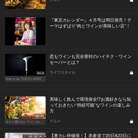
『東京カレンダー』４月号は明日発売！テ
ーマはずばり“肉とワインが美味しい店”！
恋もワインも完全密封のハイテク・ワイン
セーバーとは？
ライフスタイル
Vol.9
How to be TOKYO GENTS 東京人よ、紳士たれ！
美味しく飲んで環境保全!?お酒好きなら知
っておきたい“持続可能”なワインの楽しみ
方
Vol.33
グルメ
今さら聞けないワインの基礎知識
【東カレ枠確保！】表参道で20日&23日に