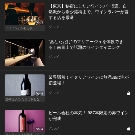
【東京】秘密にしたいワインバー5選。自
然派から希少銘柄まで、ワインラバーが愛
する店を厳選
Vol.3
グルメ
「ワイン」がある夜。
“あなただけ”のマリアージュを体験でき
る！南青山で話題のワインダイニング
グルメ
業界騒然！イタリアワインに無添加の泡が
初登場！
グルメ
Vol.5
藤崎聡子の たまに飲むなら、こんな泡
ビール会社の本気！ 987本限定の赤ワイン
が完成
グルメ
Vol.4
柳忠之のコスパ最強！ 一目おかれる、お値打ちワイン