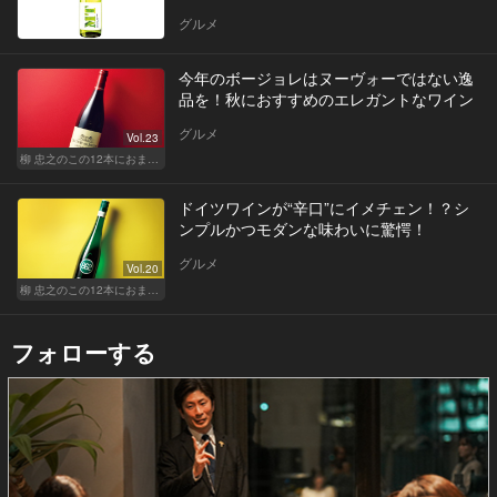
グルメ
今年のボージョレはヌーヴォーではない逸
品を！秋におすすめのエレガントなワイン
グルメ
Vol.23
柳 忠之のこの12本におまかせ
ドイツワインが“辛口”にイメチェン！？シ
ンプルかつモダンな味わいに驚愕！
グルメ
Vol.20
柳 忠之のこの12本におまかせ
フォローする