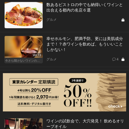
数あるビストロの中でも納得いくワインと
出合える都内の名店６選
グルメ
幸せホルモン、肥満予防、更には美肌成分
まで！？赤ワインを飲めば、もういいこと
しかない！
Vol.13
グルメ
4
今さら聞けないワインの基礎知識
ワインの試飲会で、大穴発見！ 飲めるオリ
ーブオイル