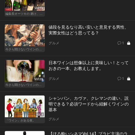
Vol.19
編集長オーツキの 磨け、バカ舌！ 学べ、オトナの遊び
値段を見るなり高い安いと意見する男性、
実際女性はどう思ってる？
グルメ
1
Vol.15
今さら聞けないワインの基礎知識
日本ワインは想像以上に美味しい！とって
おきの一本、お教えします。
グルメ
1
Vol.29
今さら聞けないワインの基礎知識
シャンパン、カヴァ、クレマンの違い、説
明できる？必須ワードから紐解くワインの
基本
Vol.4
グルメ
「ワイン」がある夜。
【ほろ酔いシネマVol.14】ブラピ主演のラ