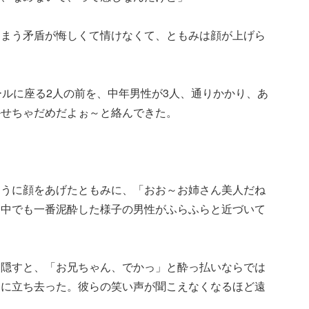
しまう矛盾が悔しくて情けなくて、ともみは顔が上げら
ールに座る2人の前を、中年男性が3人、通りかかり、あ
かせちゃだめだよぉ～と絡んできた。
ように顔をあげたともみに、「おお～お姉さん美人だね
、中でも一番泥酔した様子の男性がふらふらと近づいて
に隠すと、「お兄ちゃん、でかっ」と酔っ払いならでは
うに立ち去った。彼らの笑い声が聞こえなくなるほど遠
。