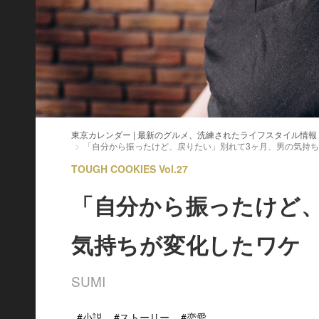
東京カレンダー | 最新のグルメ、洗練されたライフスタイル情報
「自分から振ったけど、戻りたい」別れて3ヶ月、男の気持
TOUGH COOKIES Vol.27
「自分から振ったけど
気持ちが変化したワケ
SUMI
#小説
#ストーリー
#恋愛