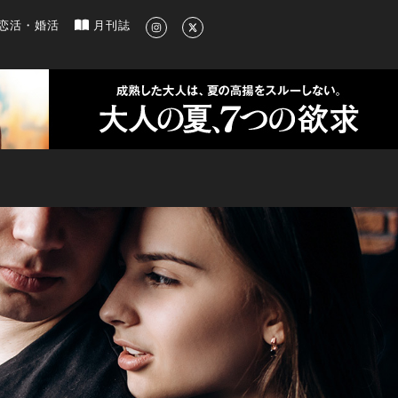
新のグルメ、洗練されたライフスタイル情報
恋活・婚活
月刊誌