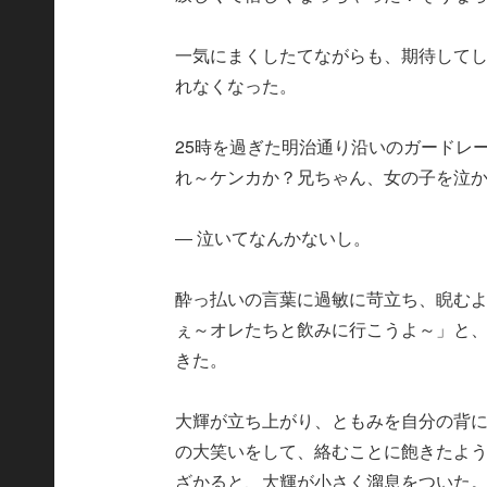
一気にまくしたてながらも、期待して
れなくなった。
25時を過ぎた明治通り沿いのガードレ
れ～ケンカか？兄ちゃん、女の子を泣
― 泣いてなんかないし。
酔っ払いの言葉に過敏に苛立ち、睨む
ぇ～オレたちと飲みに行こうよ～」と
きた。
大輝が立ち上がり、ともみを自分の背
の大笑いをして、絡むことに飽きたよ
ざかると、大輝が小さく溜息をついた