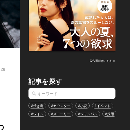
広告掲載はこちら≫
.26
記事を探す
#焼き鳥
#カウンター
#小説
#イベント
#港区
#ワイン
#ストーリー
#シャンパン
#採用
#恋