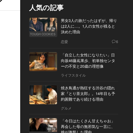
人気の記事
男女3人の旅だったはずが、帰り
は2人に…。1人の女性が残ると
Vol.74
決めた理由
TOUGH COOKIES
恋愛
6
「自立した女性になりたい」日
向坂46藤嶌果歩、初単独センタ
ーの不安と20歳の理想像
ライフスタイル
焼き鳥通が熱狂する渋谷の隠れ
家『とり茶太郎』。14年目も予
約困難であり続ける理由
グルメ
「今日はたくさん甘えちゃお」
再会した母の無邪気な一言に、
Vol.73
娘が激怒した理由