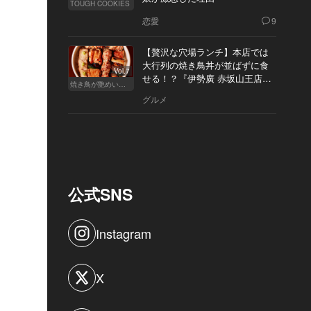
TOUGH COOKIES
恋愛
9
【贅沢な穴場ランチ】本店では
大行列の焼き鳥丼が並ばずに食
Vol.7
せる！？『伊勢廣 赤坂山王店』
焼き鳥が艶めいてきた
へ
グルメ
公式SNS
Instagram
X