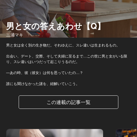
男と女の答えあわせ【Q】
三浦マキ
男と女は全く別の生き物だ。それゆえに、スレ違いは生まれるもの。
出会い、デート、交際、そして夫婦に至るまで…この世に男と女がいる限
り、スレ違いはいつだって起こりうるのだ。
—あの時、彼（彼女）は何を思っていたの…？
誰にも聞けなかった謎を、紐解いていこう。
この連載の記事一覧