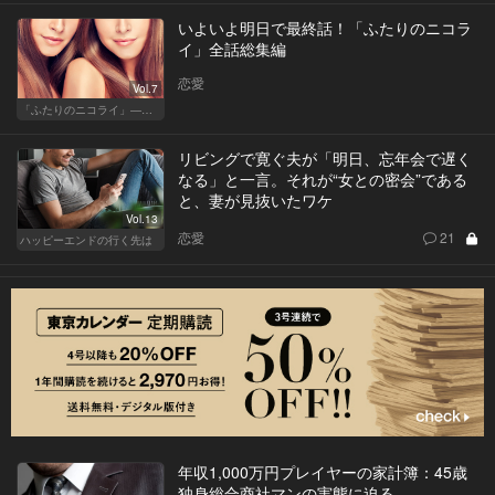
いよいよ明日で最終話！「ふたりのニコラ
イ」全話総集編
恋愛
Vol.7
「ふたりのニコライ」―作家・柴崎竜人の恋愛ストーリー
リビングで寛ぐ夫が「明日、忘年会で遅く
なる」と一言。それが“女との密会”である
と、妻が見抜いたワケ
Vol.13
恋愛
21
ハッピーエンドの行く先は
年収1,000万円プレイヤーの家計簿：45歳
独身総合商社マンの実態に迫る