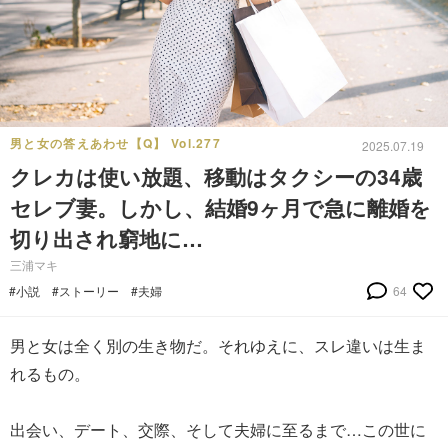
男と女の答えあわせ【Q】 Vol.277
2025.07.19
クレカは使い放題、移動はタクシーの34歳
セレブ妻。しかし、結婚9ヶ月で急に離婚を
切り出され窮地に…
三浦マキ
#小説
#ストーリー
#夫婦
64
男と女は全く別の生き物だ。それゆえに、スレ違いは生ま
れるもの。
出会い、デート、交際、そして夫婦に至るまで…この世に