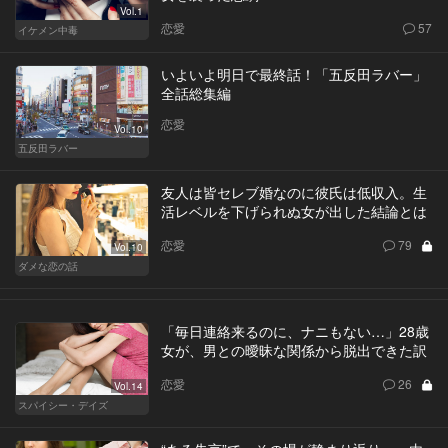
Vol.1
恋愛
57
イケメン中毒
いよいよ明日で最終話！「五反田ラバー」
全話総集編
恋愛
Vol.10
五反田ラバー
友人は皆セレブ婚なのに彼氏は低収入。生
活レベルを下げられぬ女が出した結論とは
恋愛
79
Vol.10
ダメな恋の話
「毎日連絡来るのに、ナニもない…」28歳
女が、男との曖昧な関係から脱出できた訳
恋愛
26
Vol.14
スパイシー・デイズ