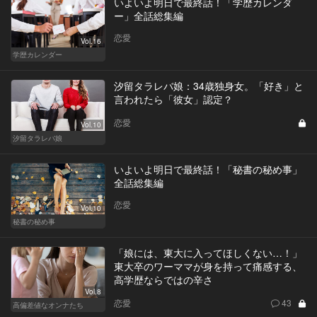
いよいよ明日で最終話！「学歴カレンダ
ー」全話総集編
恋愛
Vol.16
学歴カレンダー
汐留タラレバ娘：34歳独身女。「好き」と
言われたら「彼女」認定？
恋愛
Vol.10
汐留タラレバ娘
いよいよ明日で最終話！「秘書の秘め事」
全話総集編
恋愛
Vol.10
秘書の秘め事
「娘には、東大に入ってほしくない…！」
東大卒のワーママが身を持って痛感する、
高学歴ならではの辛さ
Vol.8
恋愛
43
高偏差値なオンナたち