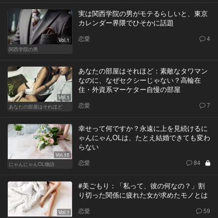
実は関西学院の男がモテるらしいと、東京
カレンダー界隈でひそかに話題
恋愛
4
Vol.1
関西学院の男
あなたの部屋はそれほど：素敵なタワマン
なのに、なぜセクシーじゃない？高輪在
住・外資系マーケター自慢の部屋
Vol.1
恋愛
7
あなたの部屋はそれほど
幸せって何ですか？永遠に上を見続けるに
ゃんにゃんOLは、たとえ結婚できても変わ
らない
Vol.15
恋愛
84
にゃんにゃんOL物語
#美ごもり：「私って、彼の何なの？」割
り切った関係に疲れた女が求めたモノとは
恋愛
59
Vol.1