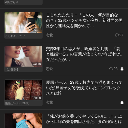
#美ごもり
こじれたふたり：「この人、何が目的な
の？」32歳バツイチ女が突然、初対面の男
性から連絡先を聞かれて…
Vol.1
恋愛
27
こじれたふたり
交際3年目の恋人が、既婚者と判明。「妻
と離婚する」の言葉が信じられずに別れた
女だったが…
Vol.10
恋愛
23
【ご報告】
慶應ガール、29歳：校内でも浮きまくって
いた“帰国子女”が抱えていたコンプレック
スとは!?
Vol.8
恋愛
慶應ガール、29歳
「俺がお前を養ってやってるのに…！」上
から目線の夫を閉口させた、妻の秘策とは