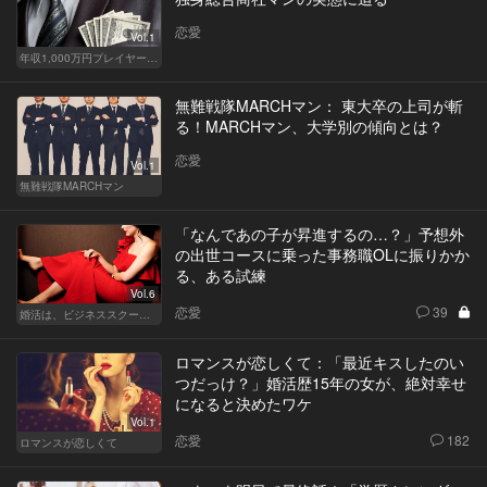
恋愛
Vol.1
年収1,000万円プレイヤーの家計簿
無難戦隊MARCHマン： 東大卒の上司が斬
る！MARCHマン、大学別の傾向とは？
恋愛
Vol.1
無難戦隊MARCHマン
「なんであの子が昇進するの…？」予想外
の出世コースに乗った事務職OLに振りかか
る、ある試練
Vol.6
恋愛
39
婚活は、ビジネススクールで！？
ロマンスが恋しくて：「最近キスしたのい
つだっけ？」婚活歴15年の女が、絶対幸せ
になると決めたワケ
Vol.1
恋愛
182
ロマンスが恋しくて