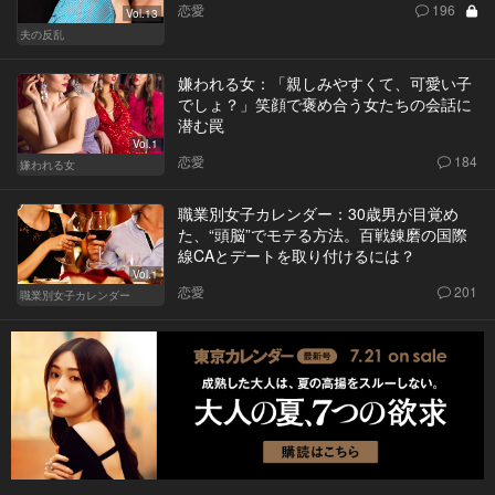
恋愛
196
Vol.13
夫の反乱
嫌われる女：「親しみやすくて、可愛い子
でしょ？」笑顔で褒め合う女たちの会話に
潜む罠
Vol.1
恋愛
184
嫌われる女
職業別女子カレンダー：30歳男が目覚め
た、“頭脳”でモテる方法。百戦錬磨の国際
線CAとデートを取り付けるには？
Vol.1
恋愛
201
職業別女子カレンダー