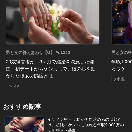
男と女の答えあわせ【Q】 Vol.323
男と女の答え
29歳経営者が、3ヶ月で結婚を決意した理
年収1,0
由。初デートからケンカまで、彼の心を動
るワケ。
かした彼女の態度とは
#小説
#小説
おすすめ記事
イケメン中毒：私が男に求めるのは顔だ
け。超絶イケメンに溺れる年収2,000万の
女を襲った悲劇