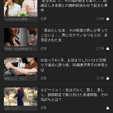
“ある失言”で、その場が静まり返り…。由
緒正しき名家との婚約顔合わせで起きた事
件
Vol.3
恋愛
60
へんなかねもち図鑑
「君みたいな女、その程度の男しか寄って
こないよ」。男にモテているつもりが、全
否定された女
Vol.11
恋愛
76
天秤女～恋は同時進行で～
出会って4ヶ月、お泊まりしたいけど日帰
りで遠出に誘う彼。32歳奥手男子の本音と
は
Vol.13
恋愛
35
運命なんて、今さら
エビージョ！：女はズルく、賢く、美し
く。損得勘定で振り分けた友達関係、その
仇討ちとは？
Vol.2
恋愛
エビージョ！