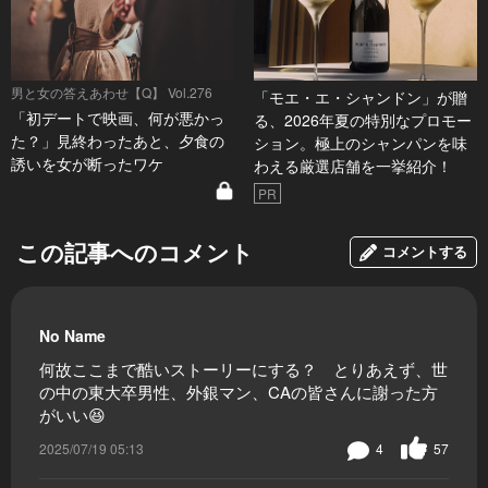
男と女の答えあわせ【Q】 Vol.276
「モエ・エ・シャンドン」が贈
「初デートで映画、何が悪かっ
る、2026年夏の特別なプロモー
た？」見終わったあと、夕食の
ション。極上のシャンパンを味
誘いを女が断ったワケ
わえる厳選店舗を一挙紹介！
PR
この記事へのコメント
コメントする
No Name
何故ここまで酷いストーリーにする？ とりあえず、世
の中の東大卒男性、外銀マン、CAの皆さんに謝った方
がいい😆
2025/07/19 05:13
4
57