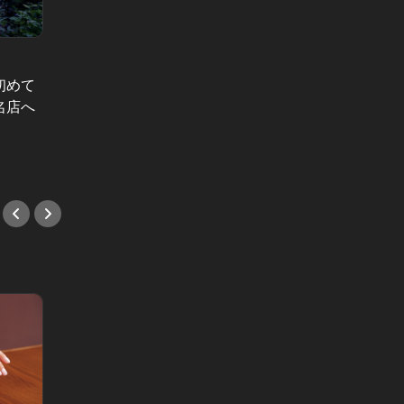
「とにかくステーキがめちゃめちゃ
鎌倉に
旨い」東京ホテイソンのたけるが絶
ン4選
初めて
賛する、新宿にある熟成和牛の店
で賑わ
名店へ
#肉
#新店