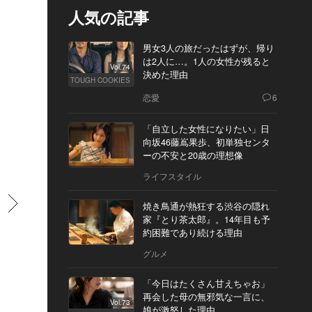
人気の記事
男女3人の旅だったはずが、帰り
は2人に…。1人の女性が残ると
Vol.74
決めた理由
TOUGH COOKIES
恋愛
6
「自立した女性になりたい」日
向坂46藤嶌果歩、初単独センタ
ーの不安と20歳の理想像
ライフスタイル
すすむ
焼き鳥通が熱狂する渋谷の隠れ
家『とり茶太郎』。14年目も予
約困難であり続ける理由
グルメ
「今日はたくさん甘えちゃお」
再会した母の無邪気な一言に、
Vol.73
娘が激怒した理由