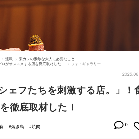
連載
東カレの素敵な大人に必要なこと
プロがオススメする店を徹底取材した！
フォトギャラリー
2025.06
シェフたちを刺激する店。」！
を徹底取材した！
0
食
#焼き鳥
#焼肉