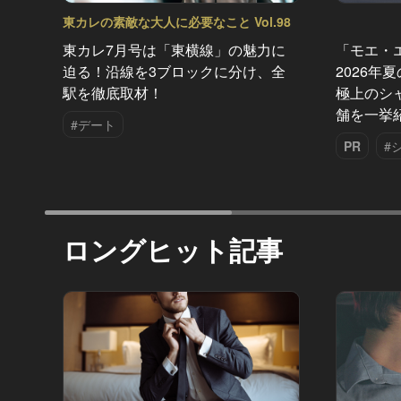
東カレの素敵な大人に必要なこと Vol.98
東カレ7月号は「東横線」の魅力に
「モエ・
迫る！沿線を3ブロックに分け、全
2026年
駅を徹底取材！
極上のシ
舗を一挙
#デート
PR
#
ロングヒット記事