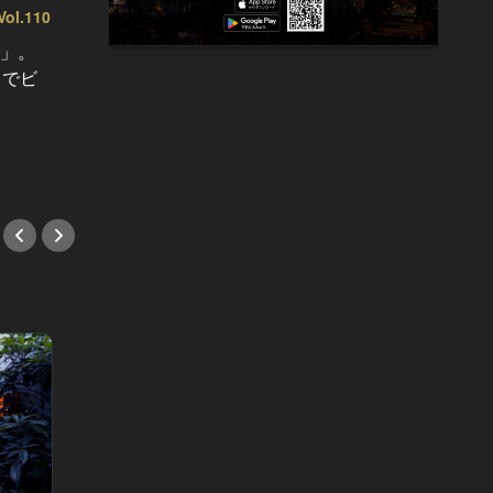
l.110
東カレの素敵な大人に必要なこと Vol.109
東カレの
意」。
東カレ6月号は「会食の神髄」。ビ
東カレ
」でビ
ジネスが大きく動く新年度、「デキ
店」。
る会食」を演出する店を徹底取材！
が登場
への招
#会食
#デー