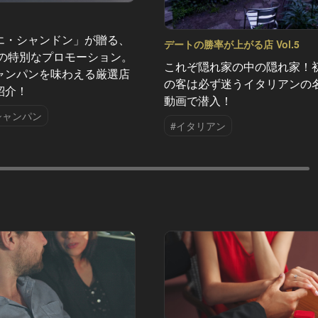
エ・シャンドン」が贈る、
デートの勝率が上がる店 Vol.5
夏の特別なプロモーション。
これぞ隠れ家の中の隠れ家！
ャンパンを味わえる厳選店
の客は必ず迷うイタリアンの
紹介！
動画で潜入！
シャンパン
#イタリアン