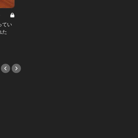
8
男と女の答えあわせ【A】 Vol.308
ってい
結婚願望ゼロだった27歳男性が、交
れた
際2年で突然プロポーズ。彼の心が
変わった“理由”とは
#小説