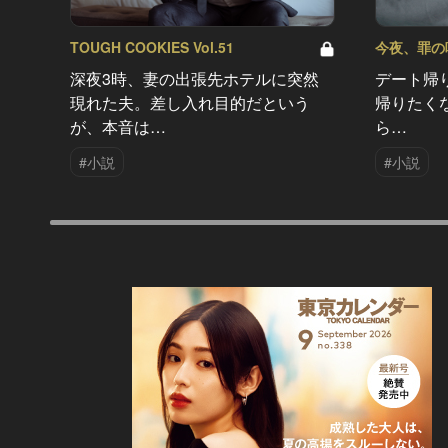
TOUGH COOKIES Vol.51
今夜、罪の味を
深夜3時、妻の出張先ホテルに突然
デート帰
現れた夫。差し入れ目的だという
帰りたく
が、本音は…
ら…
#小説
#小説