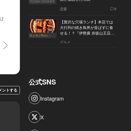
TOUGH COOKIES
恋愛
9
12
【贅沢な穴場ランチ】本店では
大行列の焼き鳥丼が並ばずに食
Vol.7
せる！？『伊勢廣 赤坂山王店』
焼き鳥が艶めいてきた
へ
グルメ
すすむ
公式SNS
メントする
Instagram
X