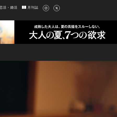
新のグルメ、洗練されたライフスタイル情報
恋活・婚活
月刊誌