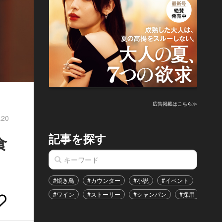
広告掲載はこちら≫
.20
記事を探す
食
#焼き鳥
#カウンター
#小説
#イベント
#港区
#ワイン
#ストーリー
#シャンパン
#採用
#恋