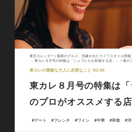
東京カレンダー | 最新のグルメ、洗練されたライフスタイル情報
東カレ８月号の特集は「シェフたちを刺激する店。」！食の
東カレの素敵な大人に必要なこと Vol.99
東カレ８月号の特集は「
のプロがオススメする店
#デート
#フレンチ
#ワイン
#中華
#和食
#洋