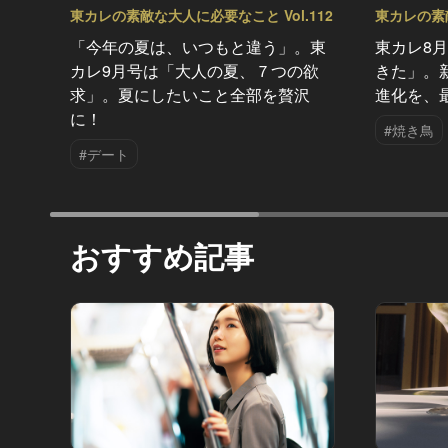
東カレの素敵な大人に必要なこと Vol.112
東カレの素敵
「今年の夏は、いつもと違う」。東
東カレ8
カレ9月号は「大人の夏、７つの欲
きた」。
求」。夏にしたいこと全部を贅沢
進化を、
に！
#焼き鳥
#デート
おすすめ記事