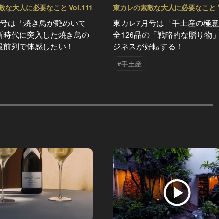
な大人に必要なこと Vol.111
東カレの素敵な大人に必要なこと Vo
月号は「焼き鳥が艶めいて
東カレ7月号は「手土産の極
新時代に突入した焼き鳥の
全126品の「戦略的な贈り物
最前列で体感したい！
ジネスが好転する！
#手土産