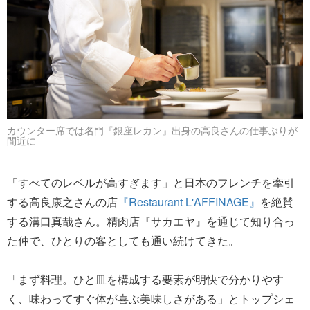
カウンター席では名門『銀座レカン』出身の高良さんの仕事ぶりが
間近に
「すべてのレベルが高すぎます」と日本のフレンチを牽引
する高良康之さんの店
『Restaurant L'AFFINAGE』
を絶賛
する溝口真哉さん。精肉店『サカエヤ』を通じて知り合っ
た仲で、ひとりの客としても通い続けてきた。
「まず料理。ひと皿を構成する要素が明快で分かりやす
く、味わってすぐ体が喜ぶ美味しさがある」とトップシェ