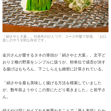
「絹さやと大葉」。代表作のひとつで、コース中盤で登場。「お口
直しのサラダ的な存在です」
金川さんが愛するタネの筆頭が「絹さやと大葉」。文字ど
おり２種の野菜をシンプルに扱うが、秒単位で成否が決す
る揚げはもちろん、下ごしらえも緻密に計算されている。
「絹さやを最も美味しく揚げる方法を模索していました
が、数年前ようやくこの形にたどり着きました」と前平さ
ん。
絹さやは同じサイズを６枚重ねることで「最も表現したか