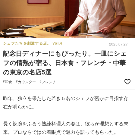
シェフたちを刺激する店。 Vol.4
2025.07.27
記念日ディナーにもぴったり。一皿にシェ
フの情熱が宿る、日本食・フレンチ・中華
の東京の名店5選
#和食
#カウンター
#フレンチ
昨年、独立を果たした若き５名のシェフが密かに目指す存
在が明らかに。
長く辣腕をふるう熟練料理人の姿は、彼らが理想とする未
来。プロならではの着眼点で魅力を語ってもらった。