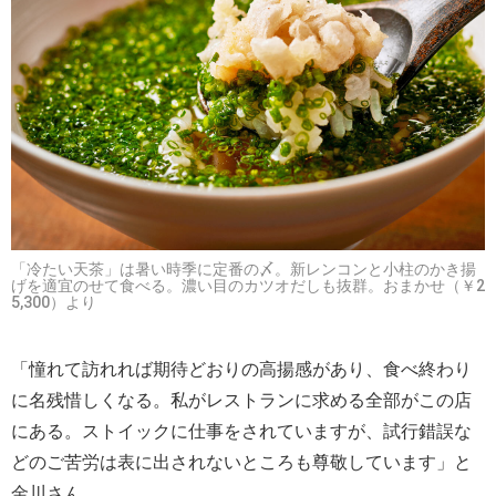
「冷たい天茶」は暑い時季に定番の〆。新レンコンと小柱のかき揚
げを適宜のせて食べる。濃い目のカツオだしも抜群。おまかせ（￥2
5,300）より
「憧れて訪れれば期待どおりの高揚感があり、食べ終わり
に名残惜しくなる。私がレストランに求める全部がこの店
にある。ストイックに仕事をされていますが、試行錯誤な
どのご苦労は表に出されないところも尊敬しています」と
金川さん。