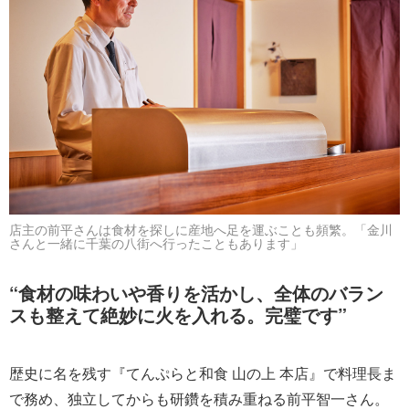
店主の前平さんは食材を探しに産地へ足を運ぶことも頻繁。「金川
さんと一緒に千葉の八街へ行ったこともあります」
“食材の味わいや香りを活かし、全体のバラン
スも整えて絶妙に火を入れる。完璧です”
歴史に名を残す『てんぷらと和食 山の上 本店』で料理長ま
で務め、独立してからも研鑽を積み重ねる前平智一さん。