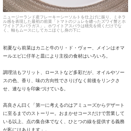
ニュージーランド産フレーキーシーソルトを仕上げに振り、ミネラ
ル感を表現した最初の前菜「トマトのジュレを纏ったズワイ蟹とホ
ワイトアスパラガス」。ホワイトアスパラは穂先を焼くだけでな
く、軸もムースにしてカニほぐし身の下に
初夏なら前菜はカニと牛のリ・ド・ヴォー、メインはオマ
ールエビに仔羊と皿により主役の食材はいろいろ。
調理法もフリット、ローストなど多彩だが、オイルやソー
スの色、香り、味の方向性でさりげなく前後をリンクさ
せ、連なりを印象づけている。
高良さん曰く「第一に考えるのはアミューズからデザート
に至るまでのストーリー。おまかせコースだけで営業して
いる以上、点の集合体でなく、ひとつの線を提供する義務
が私にはあります」。