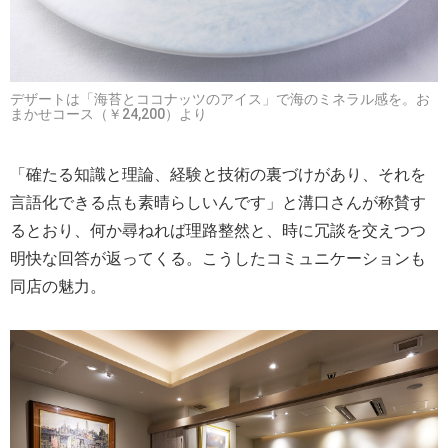
デザートは「海苔とココナッツのアイス」で海のミネラル感を。お
まかせコース（￥24,200）より
「確たる知識と理論、経験と技術の裏づけがあり、それを
言語化できる点も素晴らしいんです」と溝口さんが称賛す
るとおり、何か尋ねれば理路整然と、時に冗談を交えつつ
明快な回答が返ってくる。こうしたコミュニケーションも
同店の魅力。