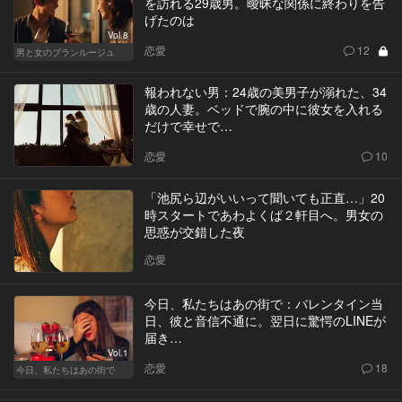
を訪れる29歳男。曖昧な関係に終わりを告
げたのは
Vol.8
恋愛
12
男と女のブランルージュ
報われない男：24歳の美男子が溺れた、34
歳の人妻。ベッドで腕の中に彼女を入れる
だけで幸せで…
恋愛
10
「池尻ら辺がいいって聞いても正直…」20
時スタートであわよくば２軒目へ。男女の
思惑が交錯した夜
恋愛
今日、私たちはあの街で：バレンタイン当
日、彼と音信不通に。翌日に驚愕のLINEが
届き…
Vol.1
恋愛
18
今日、私たちはあの街で