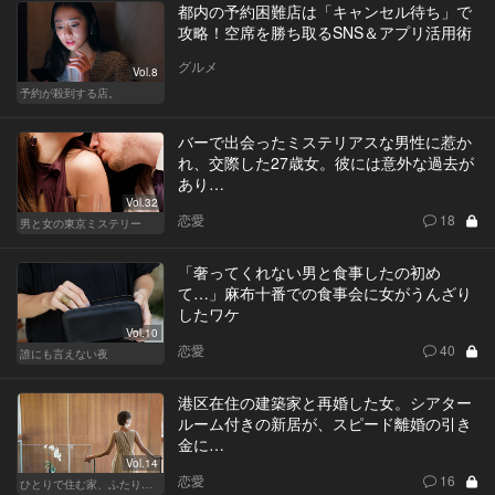
都内の予約困難店は「キャンセル待ち」で
攻略！空席を勝ち取るSNS＆アプリ活用術
グルメ
Vol.8
予約が殺到する店。
バーで出会ったミステリアスな男性に惹か
れ、交際した27歳女。彼には意外な過去が
あり…
Vol.32
恋愛
18
男と女の東京ミステリー
「奢ってくれない男と食事したの初め
て…」麻布十番での食事会に女がうんざり
したワケ
Vol.10
恋愛
40
誰にも言えない夜
港区在住の建築家と再婚した女。シアター
ルーム付きの新居が、スピード離婚の引き
金に…
Vol.14
恋愛
16
ひとりで住む家、ふたりで棲む家