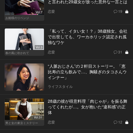
と言われた29歳女が放った意外な一言とは
恋愛
19
Vol.7
お姫様のリベンジ
「私って、イタい女！？」38歳独女。会社
で出世しても、ワーカホリック認定され孤
独なワケ
Vol.3
恋愛
31
春の風に吹かれて
“人脈おじさん”の２軒目ストーリー。「恵
比寿の立ち飲みで…、胸騒ぎのタコさんウ
インナー」
ライフスタイル
28歳の彼が得意料理「肉じゃが」を振る舞
ってくれたが…。女が抱いた“違和感”の正
体
Vol.31
恋愛
12
男と女の東京ミステリー