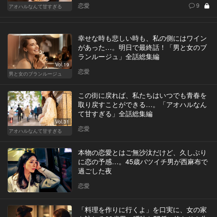
恋愛
9
アオハルなんて甘すぎる
幸せな時も悲しい時も、私の側にはワイン
があった…。明日で最終話！「男と女のブ
ランルージュ」全話総集編
Vol.19
恋愛
男と女のブランルージュ
この街に戻れば、私たちはいつでも青春を
取り戻すことができる…。「アオハルなん
て甘すぎる」全話総集編
Vol.31
恋愛
アオハルなんて甘すぎる
本物の恋愛とはご無沙汰だけど、久しぶり
に恋の予感…。45歳バツイチ男が西麻布で
過ごした夜
恋愛
「料理を作りに行くよ」を口実に、女の家