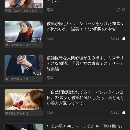
Vol.3
恋愛
19
今日、私たちはあの街で
彼氏が怪しい…。ショックをうけた28歳女
が気づいた、誠実そうなMR男の“本性”
恋愛
22
Vol.22
男と女の東京ミステリー
複雑怪奇な人間心理が生み出す、ミステリ
アスな物語。「男と女の東京ミステリー」
総集編
Vol.38
恋愛
男と女の東京ミステリー
「自然消滅狙われてる？」バレンタイン当
日。27歳女が彼氏に連絡したら、ありえな
い答えが返ってきて
Vol.2
恋愛
25
春の風に吹かれて
年上の男と初デート。会計を「割り勘ね」