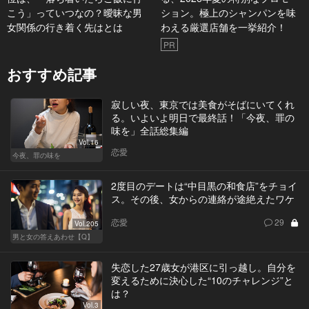
こう」っていつなの？曖昧な男
ション。極上のシャンパンを味
女関係の行き着く先はとは
わえる厳選店舗を一挙紹介！
PR
おすすめ記事
寂しい夜、東京では美食がそばにいてくれ
る。いよいよ明日で最終話！「今夜、罪の
味を」全話総集編
Vol.16
恋愛
今夜、罪の味を
2度目のデートは“中目黒の和食店”をチョイ
ス。その後、女からの連絡が途絶えたワケ
恋愛
29
Vol.205
男と女の答えあわせ【Q】
失恋した27歳女が港区に引っ越し。自分を
変えるために決心した“10のチャレンジ”と
は？
Vol.3