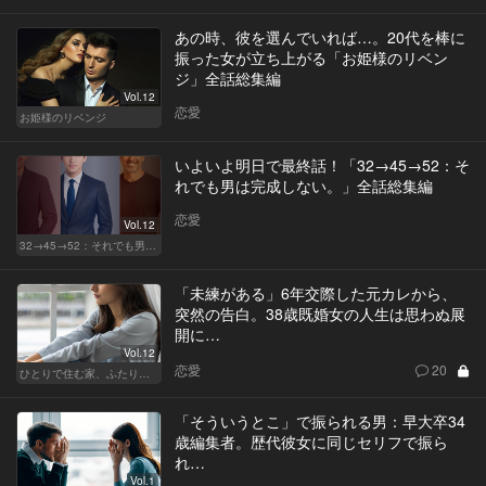
あの時、彼を選んでいれば…。20代を棒に
振った女が立ち上がる「お姫様のリベン
ジ」全話総集編
Vol.12
恋愛
お姫様のリベンジ
いよいよ明日で最終話！「32→45→52：そ
れでも男は完成しない。」全話総集編
恋愛
Vol.12
32→45→52：それでも男は完成しない。
「未練がある」6年交際した元カレから、
突然の告白。38歳既婚女の人生は思わぬ展
開に…
Vol.12
恋愛
20
ひとりで住む家、ふたりで棲む家
「そういうとこ」で振られる男：早大卒34
歳編集者。歴代彼女に同じセリフで振ら
れ…
Vol.1