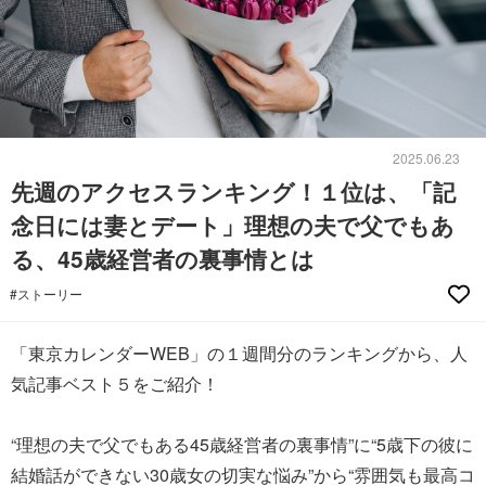
2025.06.23
先週のアクセスランキング！１位は、「記
念日には妻とデート」理想の夫で父でもあ
る、45歳経営者の裏事情とは
#ストーリー
「東京カレンダーWEB」の１週間分のランキングから、人
気記事ベスト５をご紹介！
“理想の夫で父でもある45歳経営者の裏事情”に“5歳下の彼に
結婚話ができない30歳女の切実な悩み”から“雰囲気も最高コ