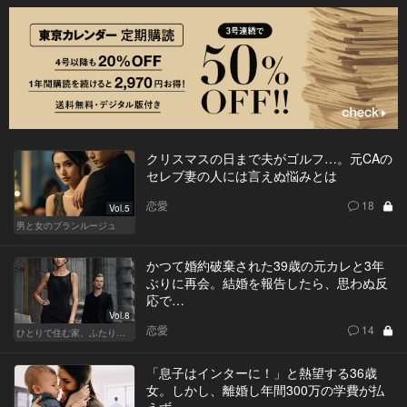
クリスマスの日まで夫がゴルフ…。元CAの
セレブ妻の人には言えぬ悩みとは
恋愛
18
Vol.5
男と女のブランルージュ
かつて婚約破棄された39歳の元カレと3年
ぶりに再会。結婚を報告したら、思わぬ反
応で…
Vol.8
恋愛
14
ひとりで住む家、ふたりで棲む家
「息子はインターに！」と熱望する36歳
女。しかし、離婚し年間300万の学費が払
えず…