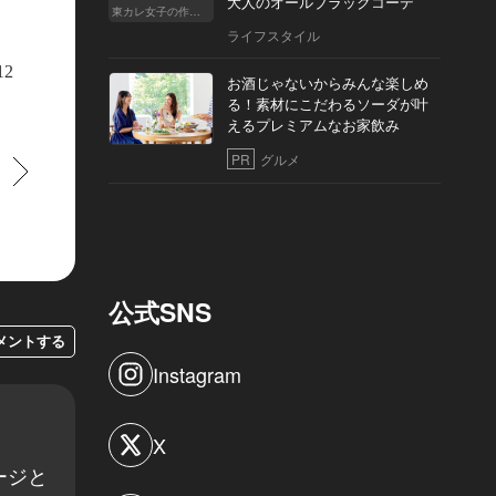
大人のオールブラックコーデ
東カレ女子の作り方
ライフスタイル
12
お酒じゃないからみんな楽しめ
る！素材にこだわるソーダが叶
えるプレミアムなお家飲み
PR
グルメ
すすむ
公式SNS
メントする
Instagram
X
ージと