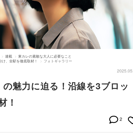
連載
東カレの素敵な大人に必要なこと
分け、全駅を徹底取材！
フォトギャラリー
2025.05
」の魅力に迫る！沿線を3ブロッ
材！
2