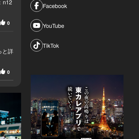
n12
Facebook
0
YouTube
TikTok
っと詳
0