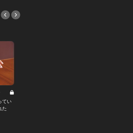
8
男と女の答えあわせ【A】 Vol.308
ってい
結婚願望ゼロだった27歳男性が、交
れた
際2年で突然プロポーズ。彼の心が
変わった“理由”とは
#小説