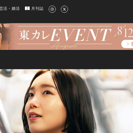
新のグルメ、洗練されたライフスタイル情報
恋活・婚活
月刊誌