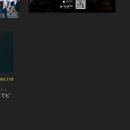
l.110
東カレの素敵な大人に必要なこと Vol.109
東カレの
意」。
東カレ6月号は「会食の神髄」。ビ
東カレ
」でビ
ジネスが大きく動く新年度、「デキ
店」。
る会食」を演出する店を徹底取材！
が登場
への招
#会食
#デー