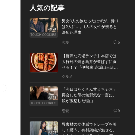
人気の記事
男女3人の旅だったはずが、帰り
は2人に…。1人の女性が残ると
Vol.74
決めた理由
TOUGH COOKIES
恋愛
5
【贅沢な穴場ランチ】本店では
大行列の焼き鳥丼が並ばずに食
せる！？『伊勢廣 赤坂山王店』
へ
グルメ
すすむ
「今日はたくさん甘えちゃお」
再会した母の無邪気な一言に、
Vol.73
娘が激怒した理由
TOUGH COOKIES
恋愛
9
異素材の立体感でドレープを美
しく纏う。有村架純が魅せる、
Vol.53