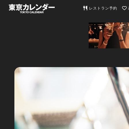
東京カレンダー | 最
レストラン予約