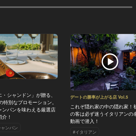
エ・シャンドン」が贈る、
デートの勝率が上がる店 Vol.5
夏の特別なプロモーション。
これぞ隠れ家の中の隠れ家！
ャンパンを味わえる厳選店
の客は必ず迷うイタリアンの
紹介！
動画で潜入！
シャンパン
#イタリアン