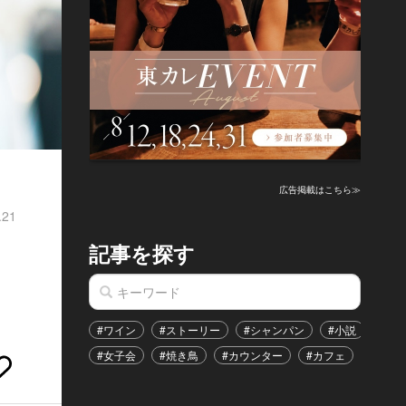
広告掲載はこちら≫
.21
記事を探す
#ワイン
#ストーリー
#シャンパン
#小説
#家
#女子会
#焼き鳥
#カウンター
#カフェ
#イベ