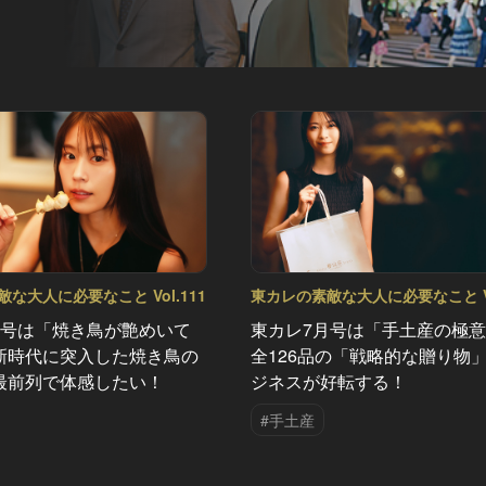
な大人に必要なこと Vol.111
東カレの素敵な大人に必要なこと Vo
月号は「焼き鳥が艶めいて
東カレ7月号は「手土産の極
新時代に突入した焼き鳥の
全126品の「戦略的な贈り物
最前列で体感したい！
ジネスが好転する！
#手土産