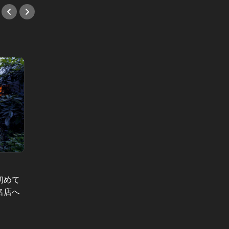
本当に使える絶品鮨 Vol.4
「今日は和
初めて
西麻布寿司の新店！シャトーブリア
3,80
名店へ
ン付き贅沢つまみと握りの極上コー
輩の悩
ス！
う静か
#鮨
#和食