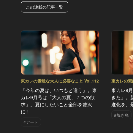
この連載の記事一覧
東カレの素敵な大人に必要なこと Vol.112
東カレの素敵
「今年の夏は、いつもと違う」。東
東カレ8
カレ9月号は「大人の夏、７つの欲
きた」。
求」。夏にしたいこと全部を贅沢
進化を、
に！
#焼き鳥
#デート