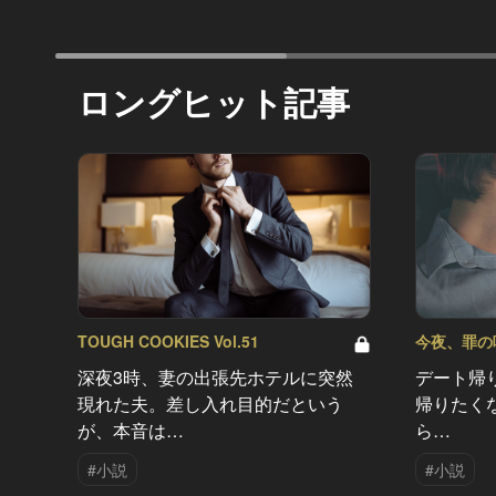
ロングヒット記事
TOUGH COOKIES Vol.51
今夜、罪の味を
深夜3時、妻の出張先ホテルに突然
デート帰
現れた夫。差し入れ目的だという
帰りたく
が、本音は…
ら…
#小説
#小説