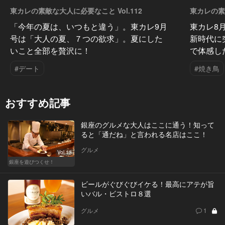
東カレの素敵な大人に必要なこと Vol.112
東カレの素敵
「今年の夏は、いつもと違う」。東カレ9月
東カレ8
号は「大人の夏、７つの欲求」。夏にした
新時代に
いこと全部を贅沢に！
で体感し
#デート
#焼き鳥
おすすめ記事
銀座のグルメな大人はここに通う！知って
ると「通だね」と言われる名店はここ！
グルメ
Vol.13
銀座を遊びつくせ！
ビールがぐびぐびイケる！最高にアテが旨
いバル・ビストロ８選
グルメ
1