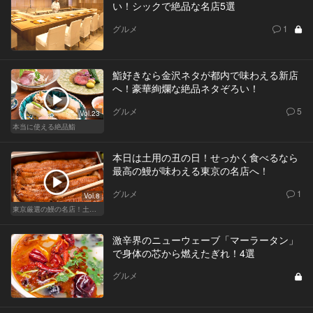
い！シックで絶品な名店5選
グルメ
1
鮨好きなら金沢ネタが都内で味わえる新店
へ！豪華絢爛な絶品ネタぞろい！
グルメ
5
Vol.23
本当に使える絶品鮨
本日は土用の丑の日！せっかく食べるなら
最高の鰻が味わえる東京の名店へ！
グルメ
1
Vol.8
東京厳選の鰻の名店！土用の丑の日じゃなくても行きたい
激辛界のニューウェーブ「マーラータン」
で身体の芯から燃えたぎれ！4選
グルメ