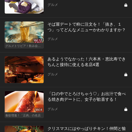
グルメ
そば屋デートで粋に注文を！「抜き、１
つ」ってどんなメニューかわかりますか？
グルメ
Vol.12
グルメトリビア！飲み会やデートで会話のネタになるQ＆A
あるようでなかった！六本木・恵比寿でき
ちんと接待に使える名店4選
グルメ
「口の中でとろけちゃう♡」お出汁で食べ
る焼き肉デートに、女子が歓喜する！
グルメ
Vol.4
食欲増進！「正肉」の名店
クリスマスにはやっぱりチキン！仲間と愉