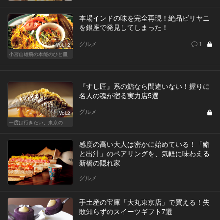
本場インドの味を完全再現！絶品ビリヤニ
を銀座で発見してしまった！
グルメ
1
Vol.12
小宮山雄飛の本能のひと皿
『すし匠』系の鮨なら間違いない！握りに
名人の魂が宿る実力店5選
グルメ
Vol.2
一度は行きたい、東京の鮨の名店
感度の高い大人は密かに始めている！「鮨
と出汁」のペアリングを、気軽に味わえる
新橋の隠れ家
グルメ
手土産の宝庫「大丸東京店」で買える！失
敗知らずのスイーツギフト7選