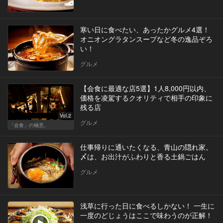
寒い日に食べたい、あったかグルメ4選！
オニオングラタンスープなど冬の逸品ぞろ
い！
グルメ
【会食に最適な店5選】1人8,000円以内、
価格を凌駕するクオリティで相手の印象に
残る店
Vol.2
グルメ
「会食」の極意。
仕事帰りに通いたくなる、青山の隠れ家。
〆は、お出汁がふわりと香る土鍋ごはん
グルメ
浅草に行った日に食べるしかない！ 一生に
一度のどじょうはここで味わうのが正解！