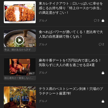
東カレテイクアウト：口いっぱいに幸せを
感じるお持ち帰り「特上ロースかつ弁当」
の満足度がすごい！
グルメ
3
食べればパワーが湧いてくる！恵比寿で大
人気の自然薯鍋で熱くなれ！
グルメ
2
Vol.8
冬は、鍋があるから許す
麻布十番デートを1万円以内で楽しめる！
気取らずに大人の夜を過ごせる店4選
グルメ
Vol.7
初心者向け！緊張しない東京デートプラン
テラス席のベストシーズン到来！穴場のプ
ラチナシート厳選7軒
グルメ