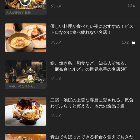
グルメ
4
Vol.1
大人が多用する鰻
優しい料理が食べたい夜におすすめ！ビス
トロなのに食べ疲れない名店！
グルメ
2
鮨、焼き鳥、和食など、知る人ぞ知る、
「麻布台ヒルズ」の世界水準の名店5軒
グルメ
Vol.7
「麻布」のこれから。
三宿・池尻の上質な客層に愛される。気負
わずふらりと買える、地元の逸品３選
グルメ
青山でもほっとできる和食を覚えておきた