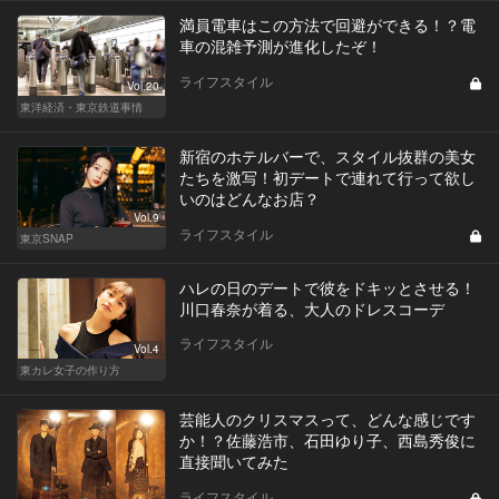
満員電車はこの方法で回避ができる！？電
車の混雑予測が進化したぞ！
ライフスタイル
Vol.20
東洋経済・東京鉄道事情
新宿のホテルバーで、スタイル抜群の美女
たちを激写！初デートで連れて行って欲し
いのはどんなお店？
Vol.9
ライフスタイル
東京SNAP
ハレの日のデートで彼をドキッとさせる！
川口春奈が着る、大人のドレスコーデ
ライフスタイル
Vol.4
東カレ女子の作り方
芸能人のクリスマスって、どんな感じです
か！？佐藤浩市、石田ゆり子、西島秀俊に
直接聞いてみた
ライフスタイル