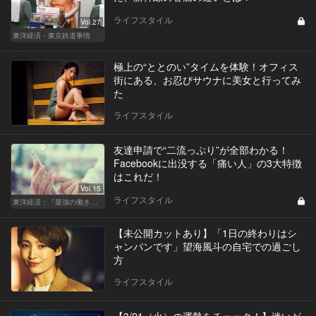
ライフスタイル
Vol.27
東洋経済・東京鉄道事情
極上の“ととのい”タイムを体験！オフィス
街にある、お忍びサウナに美女と行ってみ
た
ライフスタイル
友達申請で“二流っぷり”が全部わかる！
Facebookに出没する「痛い人」の3大特徴
はこれだ！
Vol.15
ライフスタイル
東洋経済：『最強の働き方』『一流の育て方』
【未公開カットあり】「1日の終わりはシ
ャンパンです」望海風斗の自宅での過ごし
方
ライフスタイル