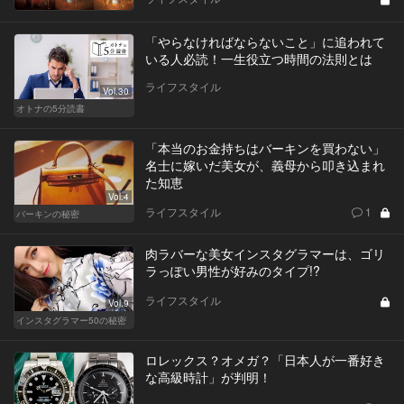
「やらなければならないこと」に追われて
いる人必読！一生役立つ時間の法則とは
ライフスタイル
Vol.30
オトナの5分読書
「本当のお金持ちはバーキンを買わない」
名士に嫁いだ美女が、義母から叩き込まれ
た知恵
Vol.4
ライフスタイル
1
バーキンの秘密
肉ラバーな美女インスタグラマーは、ゴリ
ラっぽい男性が好みのタイプ!?
ライフスタイル
Vol.9
インスタグラマー50の秘密
ロレックス？オメガ？「日本人が一番好き
な高級時計」が判明！