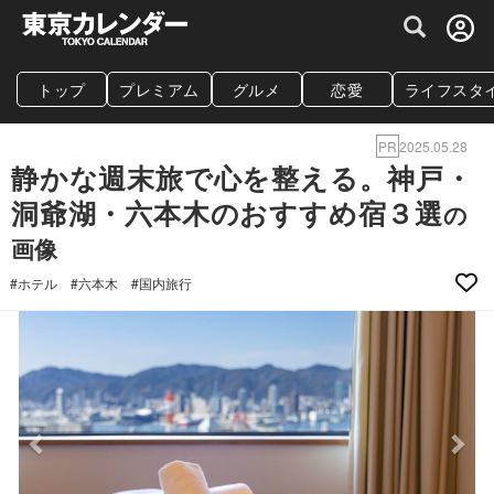
グルメ情報・プレミアムレストラン予約サイト
トップ
プレミアム
グルメ
恋愛
ライフスタ
PR
2025.05.28
静かな週末旅で心を整える。神戸・
洞爺湖・六本木のおすすめ宿３選
の
画像
#ホテル
#六本木
#国内旅行