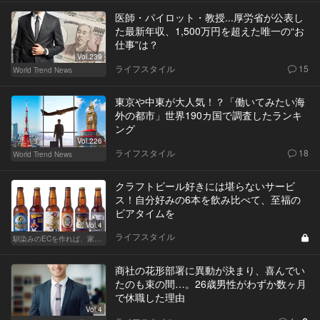
医師・パイロット・教授...厚労省が公表し
た最新年収、1,500万円を超えた唯一の“お
仕事”は？
Vol.239
ライフスタイル
15
World Trend News
東京や中東が大人気！？「働いてみたい海
外の都市」世界190カ国で調査したランキ
ング
Vol.226
ライフスタイル
18
World Trend News
クラフトビール好きには堪らないサービ
ス！自分好みの6本を飲み比べて、至福の
ビアタイムを
Vol.4
ライフスタイル
馴染みのECを作れば、家飲みが変わる！
商社の花形部署に異動が決まり、喜んでい
たのも束の間…。26歳男性がわずか数ヶ月
で休職した理由
Vol.4