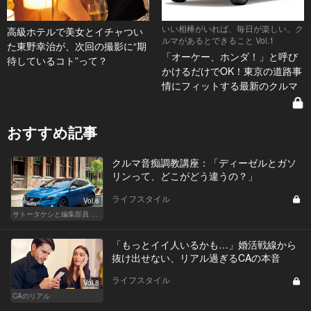
いい相棒がいれば、毎日が楽しい。ク
高級ホテルで美女とイチャつい
ルマがあるとできること Vol.1
た東野幸治が、次回の撮影に“期
「オーケー、ホンダ！」と呼び
待しているコト”って？
かけるだけでOK！東京の道路事
情にフィットする最新のクルマ
おすすめ記事
クルマ音痴調教講座：「ディーゼルとガソ
リンって、どこがどう違うの？」
ライフスタイル
Vol.6
サトータケシと編集部員 船山の"CAR GENTSへの道"
「もっとイイ人いるかも…」婚活戦線から
抜け出せない、リアル過ぎるCAの本音
ライフスタイル
Vol.8
CAのリアル