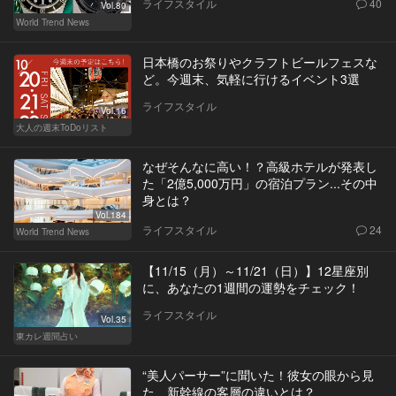
ライフスタイル
40
Vol.80
World Trend News
日本橋のお祭りやクラフトビールフェスな
ど。今週末、気軽に行けるイベント3選
ライフスタイル
Vol.16
大人の週末ToDoリスト
なぜそんなに高い！？高級ホテルが発表し
た「2億5,000万円」の宿泊プラン...その中
身とは？
Vol.184
ライフスタイル
24
World Trend News
【11/15（月）～11/21（日）】12星座別
に、あなたの1週間の運勢をチェック！
ライフスタイル
Vol.35
東カレ週間占い
“美人パーサー”に聞いた！彼女の眼から見
た、新幹線の客層の違いとは？