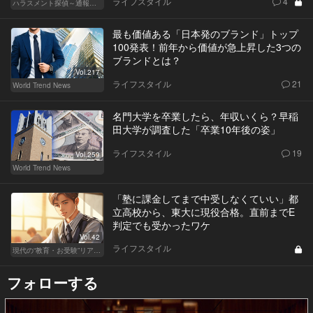
ライフスタイル
4
ハラスメント探偵～通報編～
最も価値ある「日本発のブランド」トップ
100発表！前年から価値が急上昇した3つの
ブランドとは？
Vol.217
ライフスタイル
21
World Trend News
名門大学を卒業したら、年収いくら？早稲
田大学が調査した「卒業10年後の姿」
ライフスタイル
19
Vol.259
World Trend News
「塾に課金してまで中受しなくていい」都
立高校から、東大に現役合格。直前までE
判定でも受かったワケ
Vol.42
ライフスタイル
現代の“教育・お受験”リアルドキュメント
フォローする