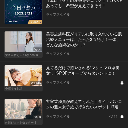
【3/21（火）の運勢をチェック！】迷いが
あっても、希望が見えてきそう！
ライフスタイル
美容皮膚科医がリアルに取り入れている肌
治療メニューは、たった2つだけ！一体、
どんな施術なのか…？
Vol.4
ライフスタイル
女医が教える！My best beauty
見てるだけで癒やされる“マシュマロ系美
女”。K-POPグループからタレントに！
ライフスタイル
Vol.146
金曜美女劇場
客室乗務員が教えてくれた！タイ・バンコ
クの週末女子旅で行きたいスポット17選
ライフスタイル
11
Vol.3
休日ジェットセッター【厳選スポット編】