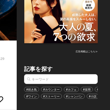
広告掲載はこちら≫
.29
記事を探す
も
#焼き鳥
#カウンター
#カフェ
#採用
#恋愛
#ワイン
#ストーリー
#シャンパン
#小説
#イ