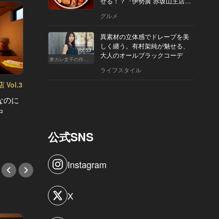
せる！？『伊勢廣 赤坂山王店』
へ
グルメ
異素材の立体感でドレープを美
しく纏う。有村架純が魅せる、
Vol.53
大人のオールブラックコーデ
東カレ女子の作り方
ライフスタイル
Vol.3
32歳が通う“ちょうどいい”価格の店 Vol.1
なのに
予算7,000円前後で大満足！デートに
中
も使える手頃なフレンチビストロ３
選
公式SNS
#バル・ビストロ
Instagram
X