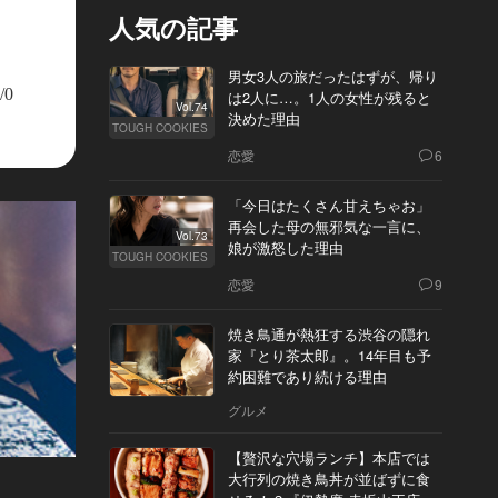
人気の記事
男女3人の旅だったはずが、帰り
/0
は2人に…。1人の女性が残ると
Vol.74
決めた理由
TOUGH COOKIES
恋愛
6
「今日はたくさん甘えちゃお」
再会した母の無邪気な一言に、
Vol.73
娘が激怒した理由
TOUGH COOKIES
恋愛
9
焼き鳥通が熱狂する渋谷の隠れ
家『とり茶太郎』。14年目も予
約困難であり続ける理由
グルメ
【贅沢な穴場ランチ】本店では
大行列の焼き鳥丼が並ばずに食