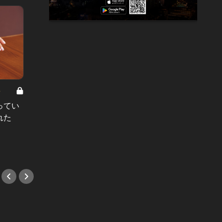
8
男と女の答えあわせ【A】 Vol.308
ってい
結婚願望ゼロだった27歳男性が、交
れた
際2年で突然プロポーズ。彼の心が
変わった“理由”とは
#小説