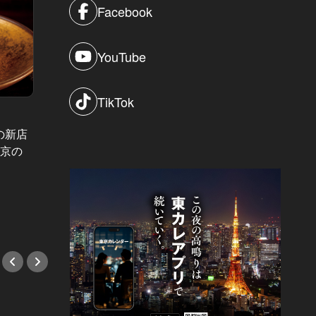
Facebook
YouTube
TikTok
の新店
東京の
観月ありささんにも遭遇！美女有名
寒い日
人たちを直撃して「好物」を教えて
デート
もらった！
選
#蕎麦
#日本