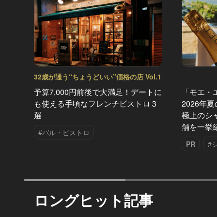
32歳が通う“ちょうどいい”価格の店 Vol.1
予算7,000円前後で大満足！デートに
「モエ・
も使える手頃なフレンチビストロ３
2026年
選
極上のシ
舗を一挙
#バル・ビストロ
PR
#
ロングヒット記事