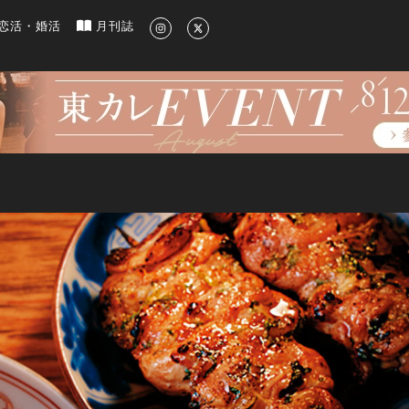
新のグルメ、洗練されたライフスタイル情報
恋活・婚活
月刊誌