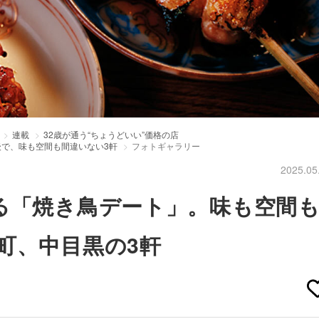
連載
32歳が通う“ちょうどいい”価格の店
後で、味も空間も間違いない3軒
フォトギャラリー
2025.05
る「焼き鳥デート」。味も空間
町、中目黒の3軒