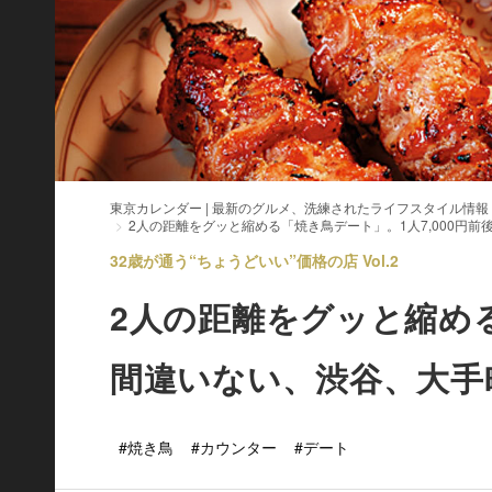
東京カレンダー | 最新のグルメ、洗練されたライフスタイル情報
2人の距離をグッと縮める「焼き鳥デート」。1人7,000円前
32歳が通う“ちょうどいい”価格の店 Vol.2
2人の距離をグッと縮め
間違いない、渋谷、大手
#焼き鳥
#カウンター
#デート