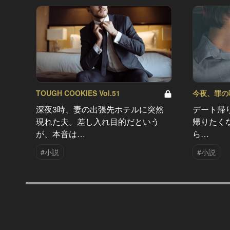
TOUGH COOKIES Vol.51
今夜、罪の味を
深夜3時、妻の出張先ホテルに突然
デート帰
現れた夫。差し入れ目的だという
帰りたく
が、本音は…
ら…
#小説
#小説