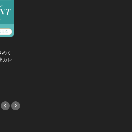
きめく
東カレ
目黒の撮影スタジオで開かれる、野
本日か
外ビアガーデンで仲間と飲もう！
ン飲み
トはこ
#イベント
#イベ