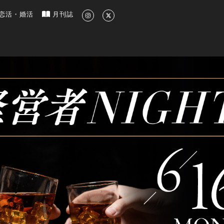
新のグルメ、洗練されたライフスタイル情報
恋活・婚活
月刊誌