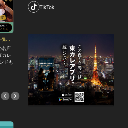
TikTok
一覧
東カレ主催イベント応募詳細記事一覧
東カレ
Vol.90
Vol.89
の名店
【受付終了】6/25 (木)『東カレBar』
【受付終了
東カレ
開催決定！銀座の夜景を味方に、上
新宿』
ブランドも
質な出会いを
トップ
#イベント
#イベ