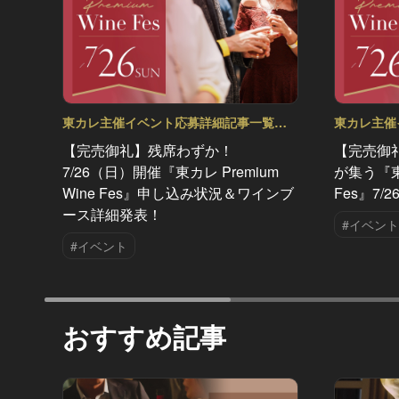
東カレ主催イベント応募詳細記事一覧
東カレ主催
Vol.93
Vol.92
【完売御礼】残席わずか！
【完売御
7/26（日）開催『東カレ Premium
が集う『東カ
Wine Fes』申し込み状況＆ワインブ
Fes』7
ース詳細発表！
#イベント
#イベント
おすすめ記事