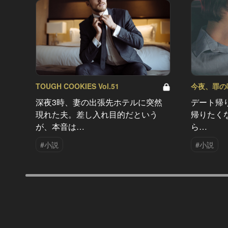
TOUGH COOKIES Vol.51
今夜、罪の味を
深夜3時、妻の出張先ホテルに突然
デート帰
現れた夫。差し入れ目的だという
帰りたく
が、本音は…
ら…
#小説
#小説