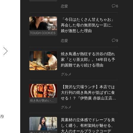
恋愛
6
「今日はたくさん甘えちゃお」
再会した母の無邪気な一言に、
Vol.73
娘が激怒した理由
TOUGH COOKIES
恋愛
9
すすむ
焼き鳥通が熱狂する渋谷の隠れ
家『とり茶太郎』。14年目も予
約困難であり続ける理由
グルメ
【贅沢な穴場ランチ】本店では
大行列の焼き鳥丼が並ばずに食
Vol.7
せる！？『伊勢廣 赤坂山王店』
焼き鳥が艶めいてきた
へ
グルメ
/9
異素材の立体感でドレープを美
しく纏う。有村架純が魅せる、
Vol.53
大人のオールブラックコーデ