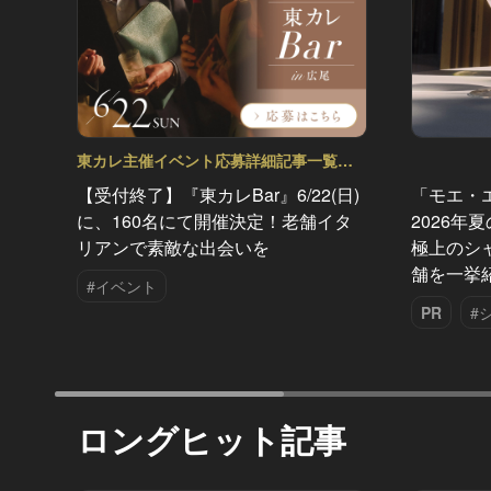
東カレ主催イベント応募詳細記事一覧
Vol.44
【受付終了】『東カレBar』6/22(日)
「モエ・
に、160名にて開催決定！老舗イタ
2026年
リアンで素敵な出会いを
極上のシ
舗を一挙
#イベント
PR
#
ロングヒット記事