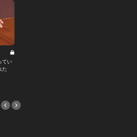
8
男と女の答えあわせ【A】 Vol.308
ってい
結婚願望ゼロだった27歳男性が、交
れた
際2年で突然プロポーズ。彼の心が
変わった“理由”とは
#小説