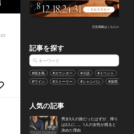
広告掲載はこちら≫
.03
記事を探す
集
#焼き鳥
#カウンター
#小説
#イベント
#港区
#ワイン
#ストーリー
#シャンパン
#採用
#恋
人気の記事
男女3人の旅だったはずが、帰り
は2人に…。1人の女性が残ると
Vol.74
決めた理由
TOUGH COOKIES