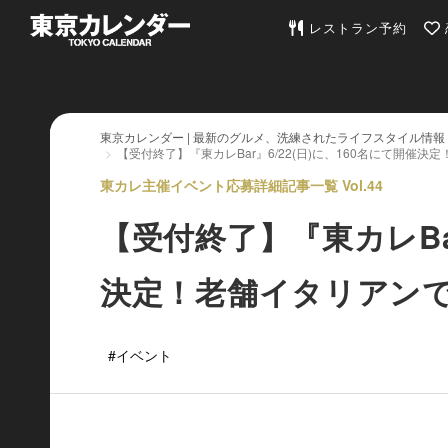
東京カレンダー | 最
レストラン予約
東京カレンダー | 最新のグルメ、洗練されたライフスタイル情報
【受付終了】『東カレBar』6/22(日)に、160名にて開催
東カレ主催イベント応募詳細記事一覧 Vol.44
【受付終了】『東カレBar
決定！老舗イタリアン
#イベント