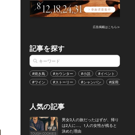
広告掲載はこちら≫
記事を探す
#焼き鳥
#カウンター
#小説
#イベント
#港区
#ワイン
#ストーリー
#シャンパン
#採用
#恋
人気の記事
男女3人の旅だったはずが、帰り
は2人に…。1人の女性が残ると
Vol.74
決めた理由
TOUGH COOKIES