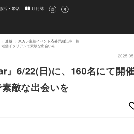
新のグルメ、洗練されたライフスタイル情報
恋活・婚活
月刊誌
連載
東カレ主催イベント応募詳細記事一覧
決定！老舗イタリアンで素敵な出会いを
2025.05
』6/22(日)に、160名にて開
で素敵な出会いを