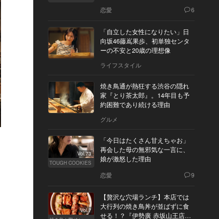
恋愛
6
「自立した女性になりたい」日
向坂46藤嶌果歩、初単独センタ
ーの不安と20歳の理想像
ライフスタイル
焼き鳥通が熱狂する渋谷の隠れ
家『とり茶太郎』。14年目も予
約困難であり続ける理由
グルメ
「今日はたくさん甘えちゃお」
再会した母の無邪気な一言に、
Vol.73
娘が激怒した理由
TOUGH COOKIES
恋愛
9
【贅沢な穴場ランチ】本店では
大行列の焼き鳥丼が並ばずに食
Vol.7
せる！？『伊勢廣 赤坂山王店』