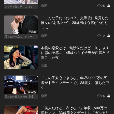
Vol.9
恋愛
25
ひとりで住む家、ふたりで棲む家
「こんな子だったの？」交際後に発覚した
彼女の“あるクセ”。28歳男は心底がっかり
し…
Vol.25
恋愛
12
男と女の東京ミステリー
本物の恋愛とはご無沙汰だけど、久しぶり
に恋の予感…。45歳バツイチ男が西麻布で
過ごした夜
恋愛
「この子安心できるな」年収3,000万の医
者がドライブデートで、28歳女に落ちたワ
ケ
Vol.200
恋愛
26
男と女の答えあわせ【A】
「美人だけど、次はない」年収1,500万の
商社マン。33歳美女とデートしてガッカリ