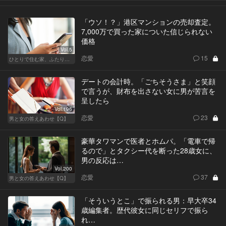
「ウソ！？」港区マンションの売却査定。
7,000万で買った家についた信じられない
価格
Vol.5
恋愛
15
ひとりで住む家、ふたりで棲む家
デートの会計時。「ごちそうさま」と笑顔
で言うが、財布を出さない女に男が苦言を
呈したら
Vol.196
恋愛
23
男と女の答えあわせ【Q】
豪華タワマンで医者とホムパ。「電車で帰
るので」とタクシー代を断った28歳女に、
男の反応は…
Vol.200
恋愛
37
男と女の答えあわせ【Q】
「そういうとこ」で振られる男：早大卒34
歳編集者。歴代彼女に同じセリフで振ら
れ…