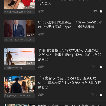
したこと
Vol.204
恋愛
21
男と女の答えあわせ【A】
いよいよ明日で最終話！「32→45→52：そ
れでも男は完成しない。」全話総集編
恋愛
Vol.12
32→45→52：それでも男は完成しない。
早稲田に合格した高3の2月が、人生のピー
クだった。仕事も続かず海外に逃亡した29
歳男は…
Vol.11
恋愛
18
お姫様のリベンジ
「何度も2人で会ってるけど、進展しな
い…」痺れを切らした女がとった大胆な行
動とは
Vol.2
恋愛
18
男と女のブランルージュ
29歳で、突然モテなくなった美女。狙って