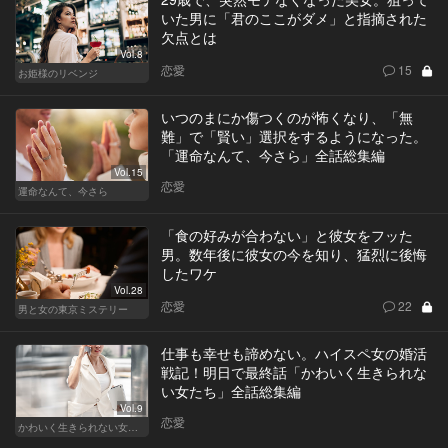
いた男に「君のここがダメ」と指摘された
欠点とは
Vol.8
恋愛
15
お姫様のリベンジ
いつのまにか傷つくのが怖くなり、「無
難」で「賢い」選択をするようになった。
「運命なんて、今さら」全話総集編
Vol.15
恋愛
運命なんて、今さら
「食の好みが合わない」と彼女をフッた
男。数年後に彼女の今を知り、猛烈に後悔
したワケ
Vol.28
恋愛
22
男と女の東京ミステリー
仕事も幸せも諦めない。ハイスペ女の婚活
戦記！明日で最終話「かわいく生きられな
い女たち」全話総集編
Vol.9
恋愛
かわいく生きられない女たち