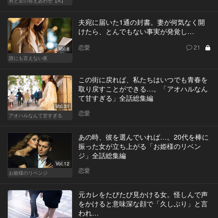
男と女の答えあわせ【A】
夫宛に届いた1通の封書。妻が何気なく開
けたら、とんでもない事実が発覚し…
恋愛
21
Vol.6
誰にも言えない夜
この街に戻れば、私たちはいつでも青春を
取り戻すことができる…。「アオハルなん
て甘すぎる」全話総集編
Vol.31
恋愛
アオハルなんて甘すぎる
あの時、彼を選んでいれば…。20代を棒に
振った女が立ち上がる「お姫様のリベン
ジ」全話総集編
Vol.12
恋愛
お姫様のリベンジ
元カレをたびたび見かける女。怪しんで声
をかけると意味深な顔で「久しぶり」と言
われ…