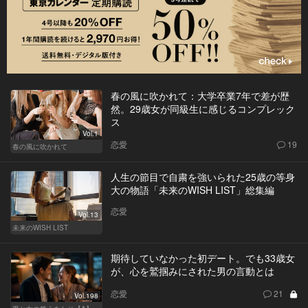
春の風に吹かれて：大学卒業7年で差が歴
然。29歳女が同級生に感じるコンプレック
ス
Vol.1
恋愛
19
春の風に吹かれて
人生の節目で自粛を強いられた25歳の等身
大の物語「未来のWISH LIST」総集編
恋愛
Vol.13
未来のWISH LIST
期待していなかった初デート。でも33歳女
が、心を鷲掴みにされた男の言動とは
恋愛
21
Vol.198