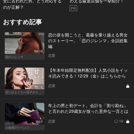
女に言われた男。どう対応する
わえる厳選店舗を一挙紹介！
のが正解？
PR
おすすめ記事
恋の扉を開こうと、葛藤を乗り越える男女
のストーリー。「恋のジレンマ」全話総集
編
Vol.12
恋愛
恋のジレンマ
【年末年始限定無料配信】人気小説をイッ
キ読みできる！12/29（金）はこちらから
恋愛
Vol.12
甘いひとくち〜凛子のスイーツ探訪記〜
年上の男と初デート。会計を「割り勘ね」
と言われた29歳女が放った意外な一言とは
恋愛
19
Vol.7
お姫様のリベンジ