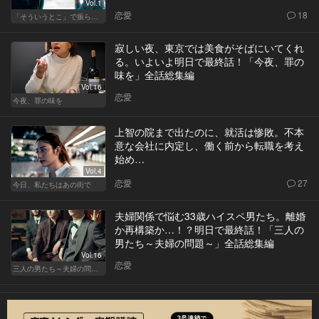
Vol.1
恋愛
18
「そういうとこ」で振られる男
寂しい夜、東京では美食がそばにいてくれ
る。いよいよ明日で最終話！「今夜、罪の
味を」全話総集編
Vol.16
恋愛
今夜、罪の味を
上智の院まで出たのに、就活は惨敗。不本
意な会社に内定し、働く前から転職を考え
始め…
Vol.4
恋愛
27
今日、私たちはあの街で
夫婦関係で悩む33歳ハイスペ男たち。離婚
か再構築か…！？明日で最終話！「三人の
男たち～夫婦の問題～」全話総集編
Vol.16
恋愛
三人の男たち～夫婦の問題～