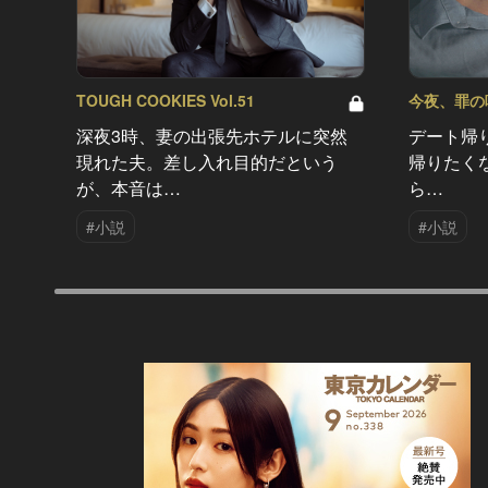
TOUGH COOKIES Vol.51
今夜、罪の味を
深夜3時、妻の出張先ホテルに突然
デート帰
現れた夫。差し入れ目的だという
帰りたく
が、本音は…
ら…
#小説
#小説