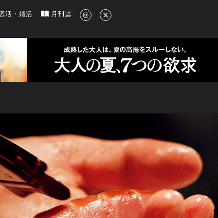
新のグルメ、洗練されたライフスタイル情報
恋活・婚活
月刊誌