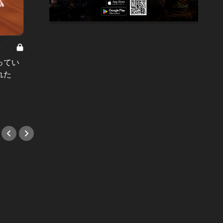
8
男と女の答えあわせ【A】 Vol.308
ってい
結婚願望ゼロだった27歳男性が、交
れた
際2年で突然プロポーズ。彼の心が
変わった“理由”とは
#小説