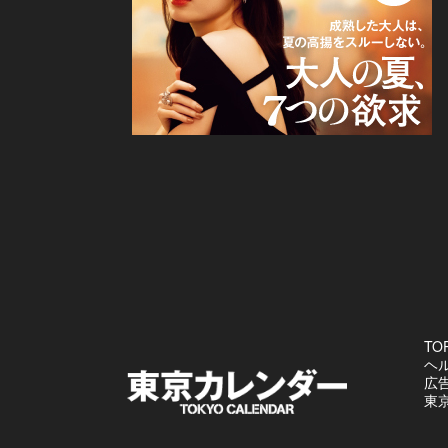
TO
ヘ
広
東