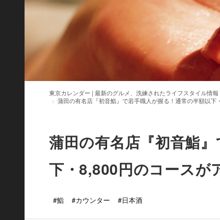
東京カレンダー | 最新のグルメ、洗練されたライフスタイル情報
蒲田の有名店『初音鮨』で若手職人が握る！通常の半額以下・8
蒲田の有名店『初音鮨』
下・8,800円のコースが
#鮨
#カウンター
#日本酒