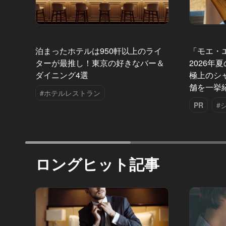
泊まったホテルは950軒以上のライ
「モエ・
ターが最推し！東京の好きなバー＆
2026年
ダイニング4選
極上のシ
舗を一挙
#ホテルレストラン
PR
#
ロングヒット記事