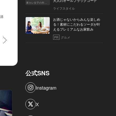
大人のオールブラックコーデ
東カレ女子の作り方
ライフスタイル
 勝親方の旬 握りおまかせコース」は￥22,000で提供
18
お酒じゃないからみんな楽しめ
る！素材にこだわるソーダが叶
えるプレミアムなお家飲み
PR
グルメ
すすむ
公式SNS
Instagram
X