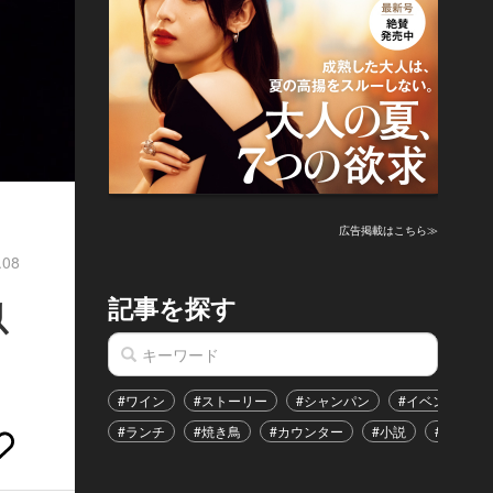
広告掲載はこちら≫
.08
記事を探す
以
#ワイン
#ストーリー
#シャンパン
#イベント
#ランチ
#焼き鳥
#カウンター
#小説
#恋愛