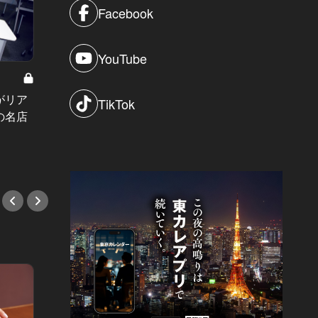
Facebook
YouTube
がリア
一口頬張ればその美味しさの虜に！
肉気分
TikTok
の名店
パリ発、人気ベーカリーの日本2号
き焼き
店が京都に誕生！
#すき
#新店情報