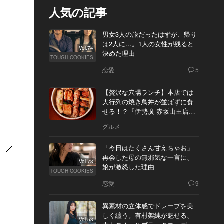
人気の記事
男女3人の旅だったはずが、帰り
は2人に…。1人の女性が残ると
Vol.74
決めた理由
TOUGH COOKIES
恋愛
5
【贅沢な穴場ランチ】本店では
大行列の焼き鳥丼が並ばずに食
せる！？『伊勢廣 赤坂山王店』
へ
グルメ
すすむ
「今日はたくさん甘えちゃお」
再会した母の無邪気な一言に、
Vol.73
娘が激怒した理由
TOUGH COOKIES
恋愛
9
異素材の立体感でドレープを美
しく纏う。有村架純が魅せる、
Vol.53