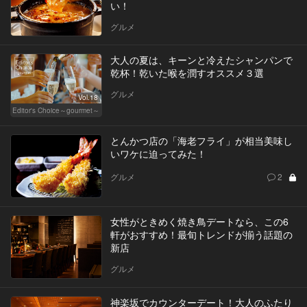
い！
グルメ
大人の夏は、キーンと冷えたシャンパンで
乾杯！乾いた喉を潤すオススメ３選
グルメ
Vol.18
Editor's Choice～gourmet～
とんかつ店の「海老フライ」が相当美味し
いワケに迫ってみた！
グルメ
2
女性がときめく焼き鳥デートなら、この6
軒がおすすめ！最旬トレンドが揃う話題の
新店
グルメ
神楽坂でカウンターデート！大人のふたり