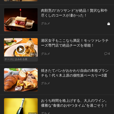
肉割烹の“カツサンド”が絶品！贅沢な和牛
尽くしのコースが凄かった！
グルメ
港区女子もここなら満足！モッツァレラチ
ーズ専門店で絶品チーズを堪能！
グルメ
4
Vol.3
チーズにまみれる夜
焼きたてパンがおかわり自由の本格ブラン
チも！代々木上原の個性派ベーカリー3選
グルメ
おうち時間を格上げする、大人のワイン。
優雅な“食後のおやつタイム”を過ごそう！
グルメ