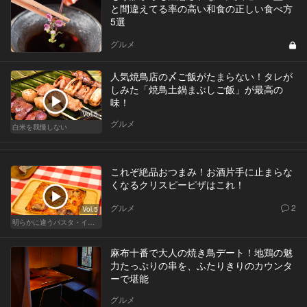
と間違えてる率の高い和食の正しい食べ方
5選
グルメ
人気焼鳥店の〆ご飯がたまらない！タレが
しみた「焼鳥土鍋まぶしご飯」が最高の
味！
Vol.5
グルメ
白米を我慢しない
これぞ絶品おつまみ！お酒片手に止まらな
くなるクリスピーピザはこれ！
グルメ
2
Vol.5
明らかに違うパスタ・イタリアン
麻布十番で大人の焼き鳥デート！地鶏の魅
力たっぷりの串を、ふたりきりのカウンタ
ーで堪能
グルメ