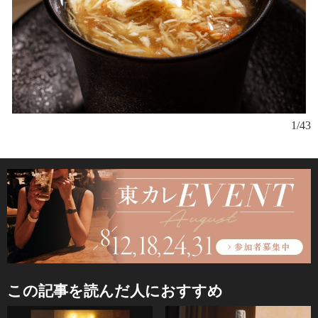
石
1/43
含
き
この記事を読んだ人におすすめ