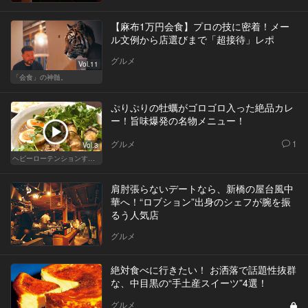
【麻布1万円会食】プロの技に密着！メー
ル文例から店選びまで「超接待」レポ
グルメ
Vol.11
「会食」の神髄。
ぷりぷりの牡蠣がゴロゴロ入った絶品カレ
ー！旨味爆発の名物メニュー！
グルメ
1
Vol.3
ヘビーローテンションするカレー
肩肘張らないデートなら、新橋の屋台風中
華へ！“ロブション”出身のシェフが腕を振
るう人気店
グルメ
絶対食べに行きたい！ お洒落で話題性抜群
な、中目黒の“手土産スイーツ”4選！
グルメ