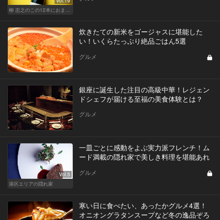
Vol.19
柳 忠之のこの12本におまかせ
炊きたての新米をゴージャスに堪能した
い！いくらたっぷり絶品ごはん5選
グルメ
銀座に誕生した注目の高級中華！レジェン
ドシェフが届ける至福の美食体験とは？
グルメ
一皿ごとに感動をよぶ実力派フレンチ！ム
ード満載の隠れ家で美しき料理を堪能あれ
グルメ
Vol.5
港区エリアの隠れ家
寒い日に食べたい、あったかグルメ4選！
オニオングラタンスープなど冬の逸品ぞろ