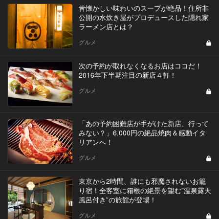
昔懐かしい味わいのスープが絶品！住所非
公開の水炊き屋がプロデュースした隠れ家
ラーメン店とは？
グルメ
次の予約が取れなくなるお店はココだ！
2016年下半期注目の新店４軒！
グルメ
「あの予約困難店が手がけた新店、行って
みない？」6,000円の絶品焼肉＆感動イタ
リアンへ！
グルメ
東京から2時間、誰にも邪魔されないお籠
り宿！全客室に箱根の絶景を望む”温泉露天
風呂付き”の旅館が登場！
グルメ