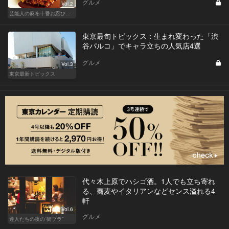
グルメ
Vol.2
芸能人の麻布十番お忍び店リスト
東京最旬トピックス：生まれ変わった「渋
谷パルコ」でキャラ立ちの人気店4選
グルメ
Vol.3
東京最新トピックス
代々木上原でハシゴ酒。1人でも立ち寄れ
る、蕎麦やイタリアンなどセンス溢れる4
軒
Vol.6
グルメ
達人たちの夜の“街ブラ”