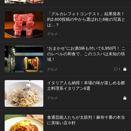
「グルカレフォトコンテスト」結果発表！
約2,600投稿の中から選ばれた8枚の写真と
は…？
グルメ
“おまかせ”にお酒3杯も付いて6,950円！ こ
のレベルの和食で、このコスパは未知の領
域！
グルメ
1
イタリア人も納得！本場の味が楽しめる郷
土料理系イタリアン6選
グルメ
食通芸能人たちが太鼓判！麻布十番の本当
に美味い店６軒