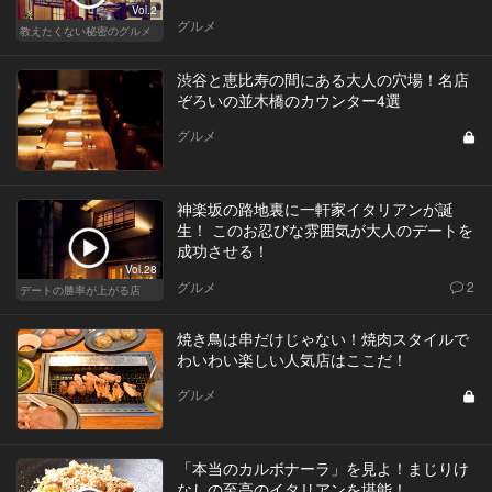
Vol.2
グルメ
教えたくない秘密のグルメ
渋谷と恵比寿の間にある大人の穴場！名店
ぞろいの並木橋のカウンター4選
グルメ
神楽坂の路地裏に一軒家イタリアンが誕
生！ このお忍びな雰囲気が大人のデートを
成功させる！
Vol.28
グルメ
2
デートの勝率が上がる店
焼き鳥は串だけじゃない！焼肉スタイルで
わいわい楽しい人気店はここだ！
グルメ
「本当のカルボナーラ」を見よ！まじりけ
なしの至高のイタリアンを堪能！