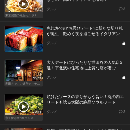
グルメ
3
Vol.3
東京屈指の絶品カルボナーラ！すぐに行きたくなる美味しい人気店
恵比寿での“お忍びデート”に新たな切り札
が誕生！艶めく夜を過ごせるイタリアン
グルメ
大人デートにぴったりな世田谷の人気店5
選！下北沢の住宅地に上質な店が潜む
グルメ
Vol.11
世田谷で、ご近所ディナーを楽しもう！
焼けたソースの香りがもう旨い！丸の内エ
リートも唸る大阪の絶品ソウルフード
グルメ
2
Vol.8
永久保存版B級グルメ