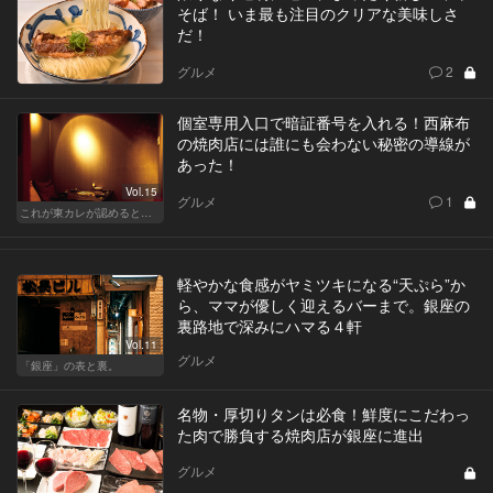
そば！ いま最も注目のクリアな美味しさ
だ！
グルメ
2
個室専用入口で暗証番号を入れる！西麻布
の焼肉店には誰にも会わない秘密の導線が
あった！
Vol.15
グルメ
1
これが東カレが認めるとっておきの隠れ家
軽やかな食感がヤミツキになる“天ぷら”か
ら、ママが優しく迎えるバーまで。銀座の
裏路地で深みにハマる４軒
Vol.11
グルメ
「銀座」の表と裏。
名物・厚切りタンは必食！鮮度にこだわっ
た肉で勝負する焼肉店が銀座に進出
グルメ