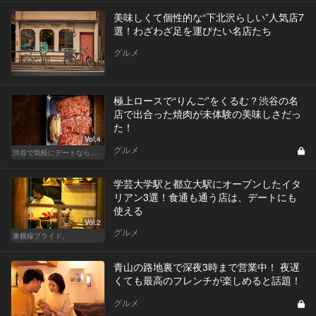
美味しくて個性的な“下北沢らしい”人気店7
選！わざわざ足を運びたい名店たち
グルメ
極上ロースで“りんご”をくるむ？渋谷の名
店で出合った焼肉が未体験の美味しさだっ
た！
Vol.4
グルメ
渋谷で気軽にデートならここ！ディナーにおすすめのセンスが良い人気店
学芸大学駅と都立大駅にオープンしたイタ
リアン3選！食通も通う店は、デートにも
使える
Vol.2
グルメ
東横線プライド。
青山の路地裏で深夜3時まで営業中！ 夜遅
くても最高のフレンチが楽しめると話題！
グルメ