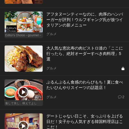
アフタヌーンティーなのに、肉厚のハンバ
ーガーが評判！ウルフギャング氏が放つイ
タリアンの新メニュー
Vol.1
グルメ
Editor's Choice～gourmet～
大人気な恵比寿の肉ビストロ達の「ここに
行ったら、絶対オーダーすべき肉料理」5
選
グルメ
ぷるんぷるん食感のわらびもち！夏に食べ
たいひんやりスイーツの話題店！
グルメ
2
Vol.7
食して良し、映えてよし
デートじゃない日こそ、女っぷりを上げる
日だ！女子から人気すぎる韓国料理店はこ
こだ！