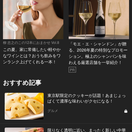
柳 忠之のこの12本におまかせ Vol.8
「モエ・エ・シャンドン」が贈
この夏、家に常備したい軽やか
る、2026年夏の特別なプロモー
なワインとは？おうち飲みをワ
ション。極上のシャンパンを味
ンランク上げてくれる一本！
わえる厳選店舗を一挙紹介！
PR
おすすめ記事
東京駅限定のクッキーが話題！あまじょっ
ぱくて濃厚な味わいがクセになる！
グルメ
限りなく透明に近い、まったく新しい中華