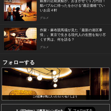
銀座の正統派鮨が、おまかせで１万円台！
鮨バブルに待ったをかける“適正価格”でい
いお店４軒
グルメ
作家・麻布競馬場が見た「最新の港区事
情」。東京で生きる現代人の生態を知り尽
くす男は、何を語る？
グルメ
フォローする
この記事が気に入ったらいいね！しよう
X（旧Twitter）で東京カレンダーを