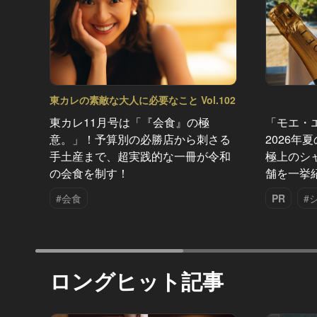
東カレの素敵な大人に必要なこと Vol.102
東カレ11月号は「『会食』の極
「モエ・
意。」！予算別の必勝店から刺さる
2026年
手土産まで、超実践的な一冊が令和
極上のシ
の会食を制す！
舗を一挙
#会食
PR
#
ロングヒット記事