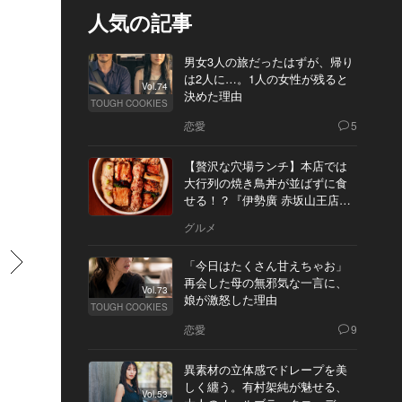
人気の記事
男女3人の旅だったはずが、帰り
は2人に…。1人の女性が残ると
Vol.74
決めた理由
TOUGH COOKIES
恋愛
5
【贅沢な穴場ランチ】本店では
大行列の焼き鳥丼が並ばずに食
せる！？『伊勢廣 赤坂山王店』
へ
グルメ
すすむ
「今日はたくさん甘えちゃお」
再会した母の無邪気な一言に、
Vol.73
娘が激怒した理由
TOUGH COOKIES
恋愛
9
異素材の立体感でドレープを美
しく纏う。有村架純が魅せる、
Vol.53