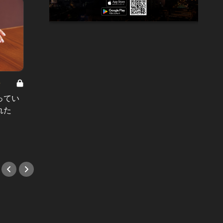
8
男と女の答えあわせ【A】 Vol.308
ってい
結婚願望ゼロだった27歳男性が、交
れた
際2年で突然プロポーズ。彼の心が
変わった“理由”とは
#小説