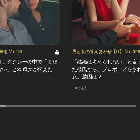
 Vol.15
男と女の答えあわせ【Q】 Vol.30
り、タクシーの中で「まだ
「結婚は考えられない」と言
ない」と23歳女が伝えた
た彼氏から、プロポーズをさ
女。勝因は？
#小説