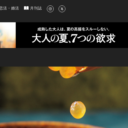
新のグルメ、洗練されたライフスタイル情報
恋活・婚活
月刊誌