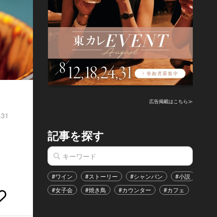
広告掲載はこちら≫
.31
記事を探す
も
#ワイン
#ストーリー
#シャンパン
#小説
#家
#女子会
#焼き鳥
#カウンター
#カフェ
#イベ