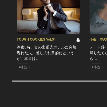
TOUGH COOKIES Vol.51
今夜、罪の味を
深夜3時、妻の出張先ホテルに突然
デート帰
現れた夫。差し入れ目的だという
帰りたく
が、本音は…
ら…
#小説
#小説