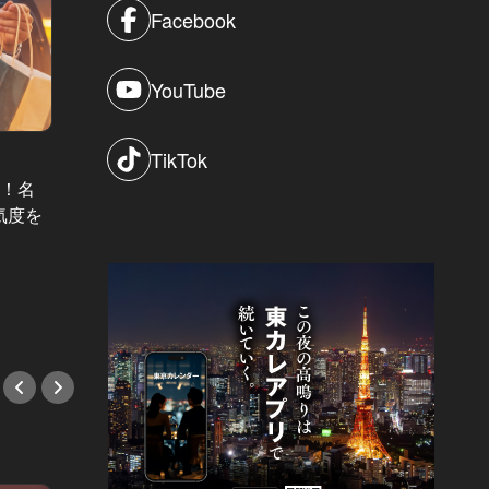
Facebook
YouTube
TikTok
選！名
絶対に喜ばれるテッパン手土産 Vol.1
気度を
鉄板みやげ講座：芸能人に人気の
「自分
『天のや』卵サンドと幻のプリン！
代々木
#手土産
#デー