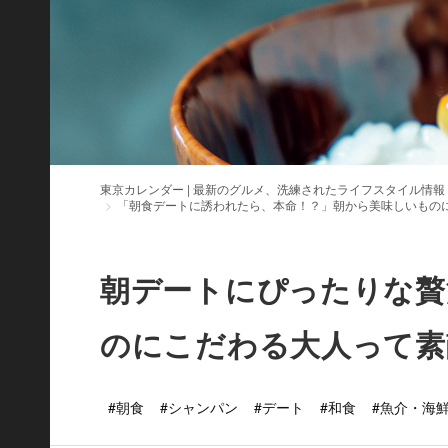
東京カレンダー | 最新のグルメ、洗練されたライフスタイル情報
「朝食デートに誘われたら、本命！？」朝から美味しいもの
朝デートにぴったりな贅
のにこだわる大人って素
#朝食
#シャンパン
#デート
#和食
#魚介・海