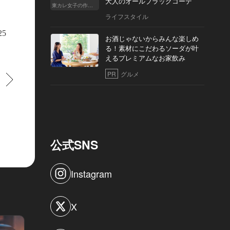
大人のオールブラックコーデ
東カレ女子の作り方
ライフスタイル
25
お酒じゃないからみんな楽しめ
る！素材にこだわるソーダが叶
えるプレミアムなお家飲み
PR
グルメ
すすむ
公式SNS
Instagram
X