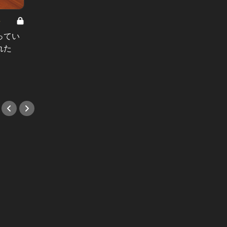
8
男と女の答えあわせ【A】 Vol.308
ってい
結婚願望ゼロだった27歳男性が、交
れた
際2年で突然プロポーズ。彼の心が
変わった“理由”とは
#小説