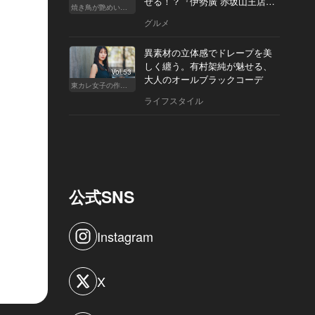
せる！？『伊勢廣 赤坂山王店』
焼き鳥が艶めいてきた
へ
グルメ
異素材の立体感でドレープを美
しく纏う。有村架純が魅せる、
Vol.53
大人のオールブラックコーデ
東カレ女子の作り方
ライフスタイル
公式SNS
Instagram
X