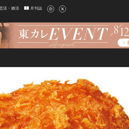
新のグルメ、洗練されたライフスタイル情報
恋活・婚活
月刊誌