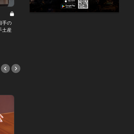
中目黒LOVER50人の常連店 Vol.1
相手の
中目黒が大好きな有名人・業界人が
熱々の
手土産
選ぶ、本当に美味い麺5選
ク深中
ろう！
#蕎麦
#中華