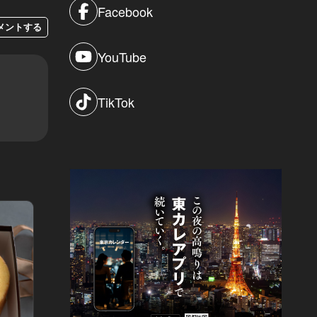
Facebook
メントする
YouTube
TikTok