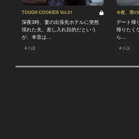
TOUGH COOKIES Vol.51
今夜、罪の味を
深夜3時、妻の出張先ホテルに突然
デート帰
現れた夫。差し入れ目的だという
帰りたく
が、本音は…
ら…
#小説
#小説