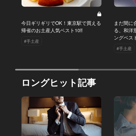
今日ギリギリでOK！東京駅で買える
まだ間に
帰省のお土産人気ベスト10‼
る、和洋
ングベス
#手土産
#手土産
ロングヒット記事