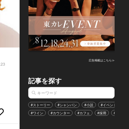
広告掲載はこちら≫
.23
・
記事を探す
#ストーリー
#シャンパン
#小説
#イベント
#
#ワイン
#カウンター
#カフェ
#採用
#恋愛