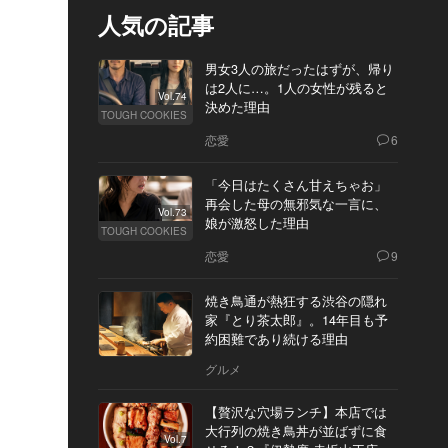
人気の記事
男女3人の旅だったはずが、帰り
は2人に…。1人の女性が残ると
Vol.74
決めた理由
TOUGH COOKIES
恋愛
6
「今日はたくさん甘えちゃお」
再会した母の無邪気な一言に、
Vol.73
娘が激怒した理由
TOUGH COOKIES
恋愛
9
焼き鳥通が熱狂する渋谷の隠れ
家『とり茶太郎』。14年目も予
約困難であり続ける理由
グルメ
【贅沢な穴場ランチ】本店では
大行列の焼き鳥丼が並ばずに食
Vol.7