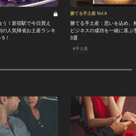
勝てる手土産 Vol.9
合う！新宿駅で今日買え
勝てる手土産：思いを込め、
別の人気帰省お土産ランキ
ビジネスの成功を一緒に喜ぶ
ト5！
3選
#手土産