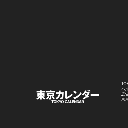
TO
ヘ
広
東