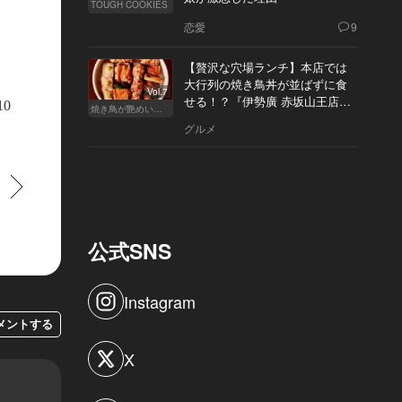
TOUGH COOKIES
恋愛
9
【贅沢な穴場ランチ】本店では
大行列の焼き鳥丼が並ばずに食
Vol.7
せる！？『伊勢廣 赤坂山王店』
10
焼き鳥が艶めいてきた
へ
グルメ
すすむ
公式SNS
Instagram
メントする
X