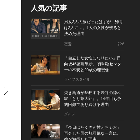
人気の記事
男女3人の旅だったはずが、帰り
は2人に…。1人の女性が残ると
Vol.74
決めた理由
TOUGH COOKIES
恋愛
6
「自立した女性になりたい」日
向坂46藤嶌果歩、初単独センタ
ーの不安と20歳の理想像
ライフスタイル
すすむ
焼き鳥通が熱狂する渋谷の隠れ
家『とり茶太郎』。14年目も予
約困難であり続ける理由
グルメ
「今日はたくさん甘えちゃお」
再会した母の無邪気な一言に、
Vol.73
娘が激怒した理由