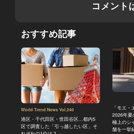
コメント
おすすめ記事
「モエ・
World Trend News Vol.240
2026年
港区・千代田区・世田谷区…都内5
極上のシ
区で調査した「引っ越したい区」そ
舗を一挙
れぞれの1位は？