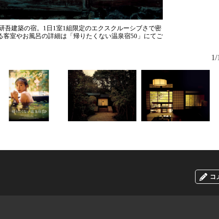
研吾建築の宿。1日1室1組限定のエクスクルーシブさで密
る客室やお風呂の詳細は「帰りたくない温泉宿50」にてご
1/
コ