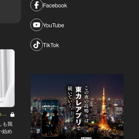
Facebook
YouTube
TikTok
ュメ
東京リアル
「休日は予定を決めずに…」田村保
しも我
「コロ
乃が、癒しを求めて過ごす場所と
い始め
た」と
は？
愛観が