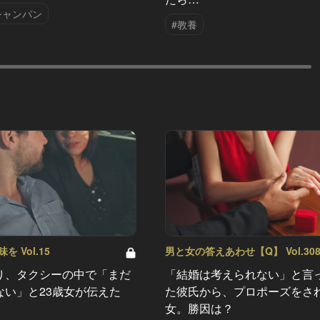
シャンパン
#教養
 Vol.15
男と女の答えあわせ【Q】 Vol.30
り、タクシーの中で「まだ
「結婚は考えられない」と言
ない」と23歳女が伝えた
た彼氏から、プロポーズをさ
女。勝因は？