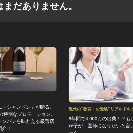
はまだありません。
エ・シャンドン」が贈る、
現代の“教育・お受験”リアルドキ
夏の特別なプロモーション。
ント Vol.11
6年間で4,000万の出費！？も
ャンパンを味わえる厳選店
が子が、医師になりたいと言
紹介！
たら…