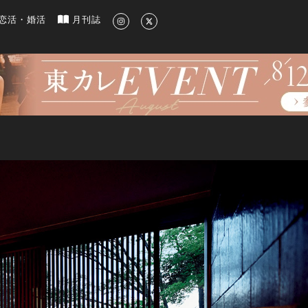
新のグルメ、洗練されたライフスタイル情報
恋活・婚活
月刊誌