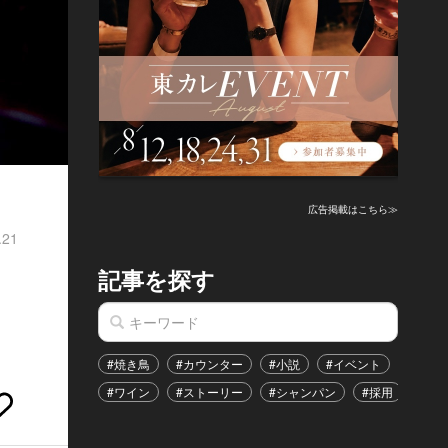
広告掲載はこちら≫
.21
記事を探す
#焼き鳥
#カウンター
#小説
#イベント
#港区
#ワイン
#ストーリー
#シャンパン
#採用
#恋