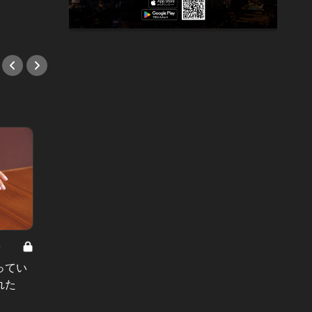
#夏休み
#恵比
8
男と女の答えあわせ【A】 Vol.308
ってい
結婚願望ゼロだった27歳男性が、交
れた
際2年で突然プロポーズ。彼の心が
変わった“理由”とは