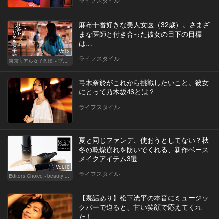
ライフスタイル
麻布十番好きな美人女医（32歳）。さまざ
まな医師と付き合った彼女の目下の目標
は…
Vol.2
ライフスタイル
東京リアル女子図鑑～プロローグ編～
弓木奈於がこれから挑戦したいこと。彼女
にとって乃木坂46とは？
ライフスタイル
夏と同じファンデ、使おうとしてない？秋
冬の乾燥崩れを防いでくれる、新作ベース
メイクアイテム3選
Vol.10
ライフスタイル
Editor's Choice～beauty & wellness～
【裏話あり】松下洸平の本音にミュージッ
クバーで迫ると、甘い笑顔で応えてくれ
た！