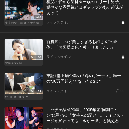
祖父の代から歯科医一族のエリート男子。
穏やかな雰囲気とはギャップのある趣味が
あって…
Vol.5
ライフスタイル
東京独身白書2024 予告編
百貨店にいた“美しすぎるお姉さん”の正
体。「お客様に色々教わりました…」
ライフスタイル
Vol.166
金曜美女劇場
東証1部上場企業の「冬のボーナス」唯一
の“90万円超え”となったのは？
ライフスタイル
22
Vol.128
World Trend News
ニッチェ結成20年、2005年産“同期ワイ
ン”に重ねる「女芸人の歴史」。ライフステ
ージが変わっても「今が一番」と笑える理
由