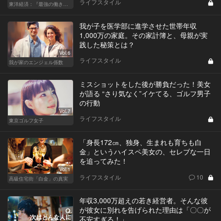
ライフスタイル
東洋経済：『最強の働き方』『一流の育て方』
我が子を医学部に進学させた世帯年収
1,000万の家庭。その家計簿と、母親が実
践した秘策とは？
Vol.6
ライフスタイル
我が家のエンジェル係数
ミスショットをした後が勝負だった！美女
が語る “さり気なく”イケてる、ゴルフ男子
の行動
Vol.7
ライフスタイル
東京ゴルフ女子
「身長172㎝、独身、生まれも育ちも白
金」というハイスペ美女の、セレブな一日
を追ってみた！
Vol.1
ライフスタイル
10
高級住宅街「白金」の真実
年収3,000万超えの若き経営者。そんな彼
が彼女に別れを告げられた理由は「〇〇が
不安すぎる！」