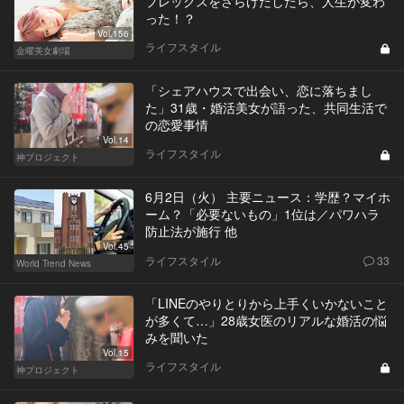
プレックスをさらけだしたら、人生が変わ
った！？
Vol.156
ライフスタイル
金曜美女劇場
「シェアハウスで出会い、恋に落ちまし
た」31歳・婚活美女が語った、共同生活で
の恋愛事情
Vol.14
ライフスタイル
神プロジェクト
6月2日（火） 主要ニュース：学歴？マイホ
ーム？「必要ないもの」1位は／パワハラ
防止法が施行 他
Vol.45
ライフスタイル
33
World Trend News
「LINEのやりとりから上手くいかないこと
が多くて…」28歳女医のリアルな婚活の悩
みを聞いた
Vol.15
ライフスタイル
神プロジェクト