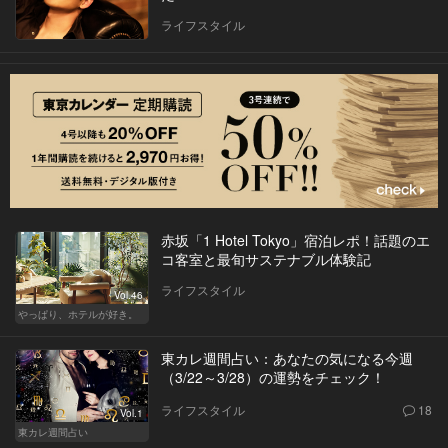
ライフスタイル
赤坂「1 Hotel Tokyo」宿泊レポ！話題のエ
コ客室と最旬サステナブル体験記
ライフスタイル
Vol.46
やっぱり、ホテルが好き。
東カレ週間占い：あなたの気になる今週
（3/22～3/28）の運勢をチェック！
ライフスタイル
18
Vol.1
東カレ週間占い