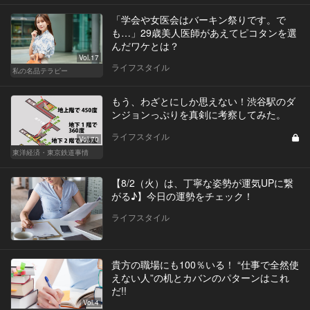
「学会や女医会はバーキン祭りです。で
も…」29歳美人医師があえてピコタンを選
んだワケとは？
Vol.17
ライフスタイル
私の名品テラピー
もう、わざとにしか思えない！渋谷駅のダ
ンジョンっぷりを真剣に考察してみた。
ライフスタイル
Vol.70
東洋経済・東京鉄道事情
【8/2（火）は、丁寧な姿勢が運気UPに繋
がる♪】今日の運勢をチェック！
ライフスタイル
貴方の職場にも100％いる！ “仕事で全然使
えない人”の机とカバンのパターンはこれ
だ!!
Vol.4