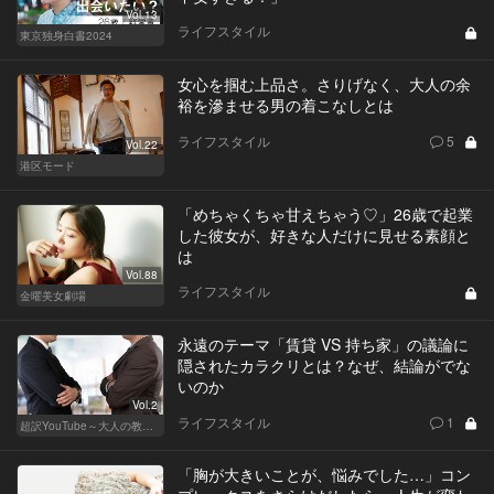
Vol.13
ライフスタイル
東京独身白書2024
女心を掴む上品さ。さりげなく、大人の余
裕を滲ませる男の着こなしとは
ライフスタイル
5
Vol.22
港区モード
「めちゃくちゃ甘えちゃう♡」26歳で起業
した彼女が、好きな人だけに見せる素顔と
は
Vol.88
ライフスタイル
金曜美女劇場
永遠のテーマ「賃貸 VS 持ち家」の議論に
隠されたカラクリとは？なぜ、結論がでな
いのか
Vol.2
ライフスタイル
1
超訳YouTube～大人の教養講座～
「胸が大きいことが、悩みでした…」コン