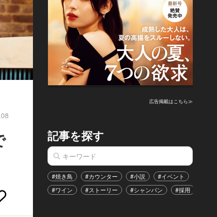
広告掲載はこちら≫
.08
記事を探す
で
#焼き鳥
#カウンター
#小説
#イベント
#港区
#ワイン
#ストーリー
#シャンパン
#採用
#恋