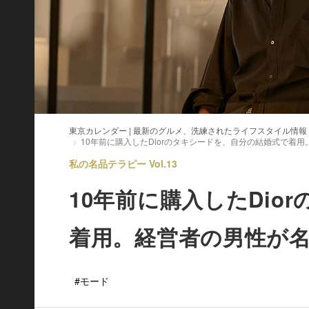
東京カレンダー | 最新のグルメ、洗練されたライフスタイル情報
10年前に購入したDiorのタキシードを、自分の結婚式で着
私の名品テラピー Vol.13
10年前に購入したDio
着用。経営者の男性が
#モード