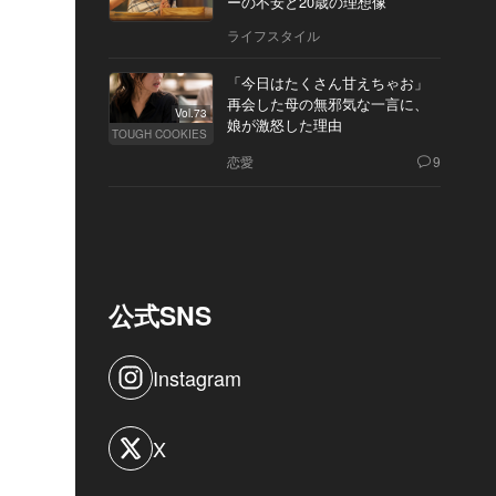
ーの不安と20歳の理想像
ライフスタイル
「今日はたくさん甘えちゃお」
再会した母の無邪気な一言に、
Vol.73
娘が激怒した理由
TOUGH COOKIES
恋愛
9
公式SNS
Instagram
X