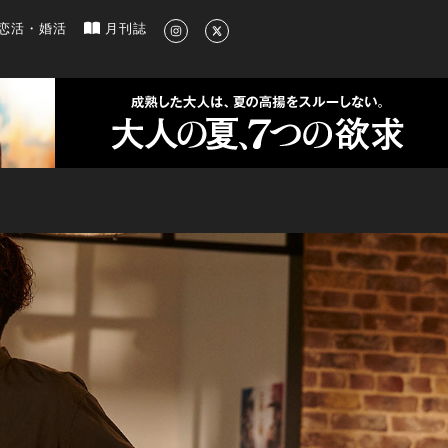
新のグルメ、洗練されたライフスタイル情報
恋活・婚活
月刊誌