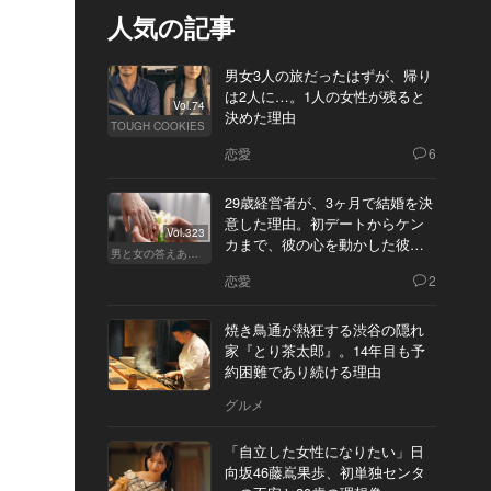
人気の記事
男女3人の旅だったはずが、帰り
は2人に…。1人の女性が残ると
Vol.74
決めた理由
TOUGH COOKIES
恋愛
6
29歳経営者が、3ヶ月で結婚を決
意した理由。初デートからケン
Vol.323
カまで、彼の心を動かした彼女
男と女の答えあわせ【Q】
の態度とは
恋愛
2
焼き鳥通が熱狂する渋谷の隠れ
家『とり茶太郎』。14年目も予
約困難であり続ける理由
グルメ
「自立した女性になりたい」日
向坂46藤嶌果歩、初単独センタ