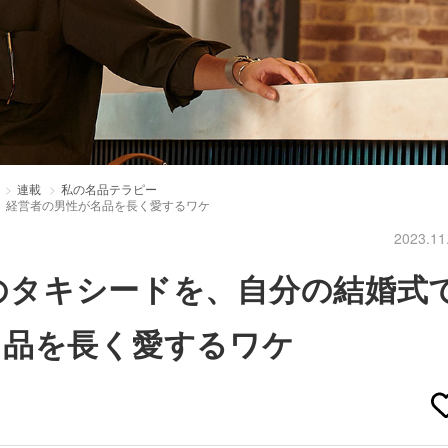
連載
私の名品テラピー
用。経営者の男性が名品を長く愛するワケ
2023.11
rのタキシードを、自分の結婚式
名品を長く愛するワケ