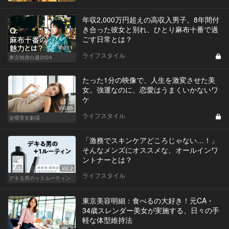
年収2,000万円超えの高収入男子。8年間付
き合った彼女と別れ、ひとり麻布十番で過
ごす日常とは？
Vol.11
ライフスタイル
東京独身白書2024
たった1分の映像で、人生を激変させた美
女。強運なのに、恋愛はうまくいかないワ
ケ
Vol.85
ライフスタイル
金曜美女劇場
「激務でスキンケアどころじゃない…！」
そんなメンズにオススメな、オールインワ
ントナーとは？
Vol.2
ライフスタイル
デキる男の＋１ルーティン
東京美容明細：食べるの大好き！元CA・
34歳スレンダー美女が実施する、日々の手
軽な体型維持法
Vol.2