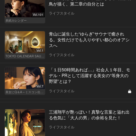
鳥が描く、第二章の自分とは
ライフスタイル
Vol.101
表紙カレンダー
青山に誕生した“ゆらぎ”サウナで癒され
る。女性だけでも入りやすい都心のオアシ
スへ
Vol.1
ライフスタイル
TOKYO CALENDAR SAUNA CLUB ― トウカレ サウナクラブ ―
「１日50時間あれば…」社会人１年目、モ
デル・PRとして活躍する美女の“等身大の
野望”とは？
Vol.7
ライフスタイル
美女にQ＆A～ミスコン出身者の幸福論～
三浦翔平が艶っぽい！真摯な言葉と溢れ出
る色気に「大人の男」の余裕を見た！
ライフスタイル