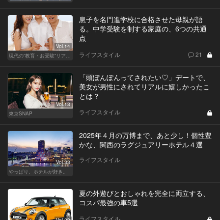
息子を名門進学校に合格させた母親が語
る。中学受験を制する家庭の、6つの共通
点
Vol.14
ライフスタイル
21
現代の“教育・お受験”リアルドキュメント
「頭ぽんぽんってされたい♡」デートで、
美女が男性にされてリアルに嬉しかったこ
とは？
Vol.13
ライフスタイル
東京SNAP
2025年４月の万博まで、あと少し！個性豊
かな、関西のラグジュアリーホテル４選
ライフスタイル
Vol.33
やっぱり、ホテルが好き。
夏の外遊びとおしゃれを完全に両立する、
コスパ最強の車5選
ライフスタイル