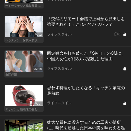
Vol.23
サトータケシと編集部員 船山の"CAR GENTSへの道"
「突然のリモート会議で上司から顔出しを
強要された！」これってパワハラ？
ライフスタイル
8
Vol.2
ハラスメント探偵～解決編～
固定観念を打ち破った「SK-Ⅱ」のCMに、
中国人女性が相次いで感動した理由
ライフスタイル
Vol.19
東洋経済
思わず料理がしたくなる！キッチン家電の
最前線
ライフスタイル
Vol.1
デザインと機能性の合わせ技！ こんなキッチン家電が欲しかった！
雄大な景色に没入するための工夫が随所
に。時代を超越した日本の美を味わえる温