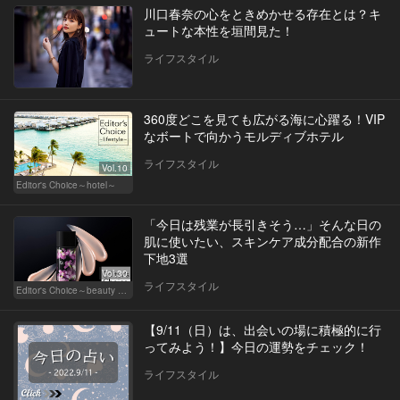
川口春奈の心をときめかせる存在とは？キ
ュートな本性を垣間見た！
ライフスタイル
360度どこを見ても広がる海に心躍る！VIP
なボートで向かうモルディブホテル
ライフスタイル
Vol.10
Editor's Choice～hotel～
「今日は残業が長引きそう…」そんな日の
肌に使いたい、スキンケア成分配合の新作
下地3選
Vol.30
ライフスタイル
Editor's Choice～beauty & wellness～
【9/11（日）は、出会いの場に積極的に行
ってみよう！】今日の運勢をチェック！
ライフスタイル