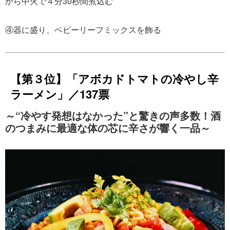
から中火で４分30秒間煮込む
④器に盛り、ベビーリーフミックスを飾る
【第３位】「アボカドトマトの冷やし辛
ラーメン」／137票
～“冷やす発想はなかった”と驚きの声多数！酒
のつまみに最適な体の芯に辛さが響く一品～