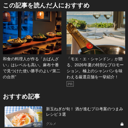
この記事を読んだ人におすすめ
和食の料理人が作る「おばんざ
「モエ・エ・シャンドン」が贈
い」はレベルも高い。麻布十番
る、2026年夏の特別なプロモー
で見つけた使い勝手のよい“第二
ション。極上のシャンパンを味
の台所”
わえる厳選店舗を一挙紹介！
PR
おすすめ記事
新玉ねぎが旬！ 酒が進むプロ考案のつまみ
レシピ３選
グルメ
Vol.26