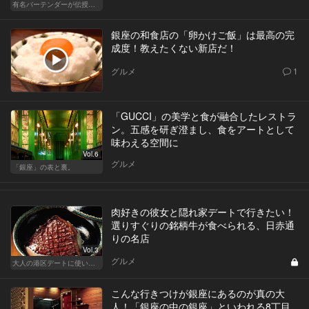
有名バーテンダーが伝授する簡単つまみレシピ
銀座の和食店の「卵かけご飯」は最高の完
成度！教えたくない新店だ！
グルメ
1
「GUCCI」の美学と食が融合したレストラ
ン。五感を研ぎ澄まし、食をアートとして
味わえる空間に
Vol.6
グルメ
「銀座」の表と裏。
肉好きの彼女と隠れ家デートで行きたい！
選りすぐりの銘柄牛が食べられる、日赤通
りの名店
Vol.3
グルメ
大人の港区デートに使いたい、秘密の隠れ家
こんな行きつけが銀座にあるのが真の大
人！「銀座の中の銀座」といわれる8丁目