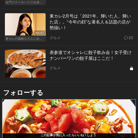
名門ステーキハウス出身「サラブレッドサンド」三強
東カレ2月号は「2021年、輝いた人、輝い
た店」。“今年の顔”な著名人＆話題の店が
勢揃い！
Vol.57
グルメ
23
東カレの素敵な大人に必要なこと
表参道でオシャレに餃子飲み会！女子受け
ナンバーワンの餃子屋はここだ！
グルメ
フォローする
この記事が気に入ったらいいね！しよう