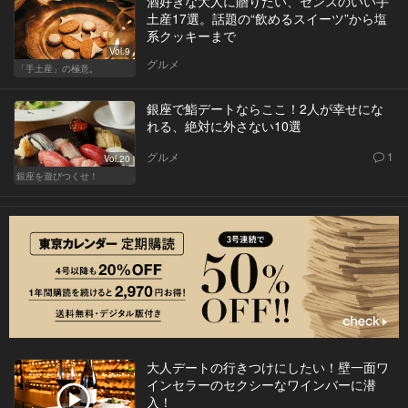
酒好きな大人に贈りたい、センスのいい手
土産17選。話題の“飲めるスイーツ”から塩
系クッキーまで
Vol.9
グルメ
「手土産」の極意。
銀座で鮨デートならここ！2人が幸せにな
れる、絶対に外さない10選
グルメ
1
Vol.20
銀座を遊びつくせ！
大人デートの行きつけにしたい！壁一面ワ
インセラーのセクシーなワインバーに潜
入！