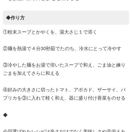
◆作り方
①粉末スープとかやくを、湯大さじ１で溶く
②麺を熱湯で４分30秒茹でたのち、冷水にとって冷やす
③冷やした麺をお湯で溶いたスープで和え、ごま油と練り
ごまを加えてさらに和える
④好みの大きさに切ったトマト、アボカド、ザーサイ、パ
プリカを③に入れて軽く和え、器に盛り付け香菜をのせる
◆
今回選ばれたレシピは辛さだけでなく美味しさや見栄えを