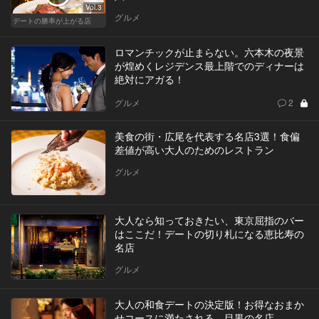
Vol.3
グルメ
デートの勝率が上がる店
ロマンチックが止まらない。六本木の夜景
が煌めくレジデンス最上階でのディナーは
絶対にアガる！
グルメ
2
美食の街・広尾を代表する名店3選！食偏
差値が高い大人のためのレストラン
グルメ
大人なら知っておきたい、東京屈指のバー
はここだ！デートの切り札になる恵比寿の
名店
グルメ
大人の和食デートの決定版！お得なおまか
せコースに満たされる、目黒の名店