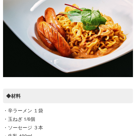
◆材料
・辛ラーメン １袋
・玉ねぎ 1/6個
・ソーセージ ３本
・牛乳 400ml