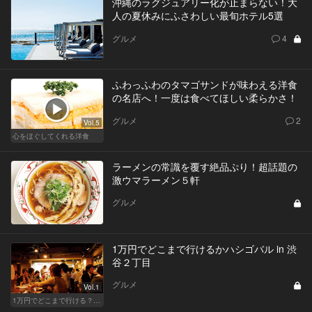
沖縄のラグジュアリー化が止まらない！大
人の夏休みにふさわしい最旬ホテル5選
グルメ
4
ふわっふわのタマゴサンドが味わえる洋食
の名店へ！一度は食べてほしい柔らかさ！
グルメ
2
Vol.5
心をほぐしてくれる洋食
ラーメンの常識を覆す絶品ぷり！超話題の
激ウマラーメン５軒
グルメ
1万円でどこまで行けるかハシゴバル in 渋
谷２丁目
グルメ
Vol.1
1万円でどこまで行ける？渋谷・新富町・西荻窪・神楽坂でハシゴバル