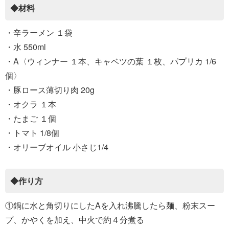
◆材料
・辛ラーメン １袋
・水 550ml
・A〈ウィンナー １本、キャベツの葉 １枚、パプリカ 1/6
個〉
・豚ロース薄切り肉 20g
・オクラ １本
・たまご １個
・トマト 1/8個
・オリーブオイル 小さじ1/4
◆作り方
①鍋に水と角切りにしたAを入れ沸騰したら麺、粉末スー
プ、かやくを加え、中火で約４分煮る