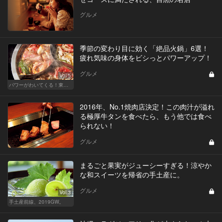
グルメ
季節の変わり目に効く「絶品火鍋」6選！
疲れ気味の身体をビシっとパワーアップ！
グルメ
Vol.5
パワーがわいてくる！東京のおすすめ火鍋
2016年、No.1焼肉店決定！この肉汁が溢れ
る極厚牛タンを食べたら、もう他では食べ
られない！
グルメ
まるごと果実がジューシーすぎる！涼やか
な和スイーツを帰省の手土産に。
グルメ
Vol.3
手土産前線、2019GW。