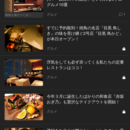
グルメ10選
Vol.16
グルメ
1
銀座を遊びつくせ！
すでに予約殺到！焼鳥の名店『目黒 鳥し
き』の味を受け継ぐ2号店『目黒 鳥かど』
が本日オープン！
グルメ
浮気をしても必ず戻ってくる私たちの定番
レストランはココ！
グルメ
今年３月に誕生したばかりの和食店『赤坂
おぎ乃』も贅沢なテイクアウトを開始！
グルメ