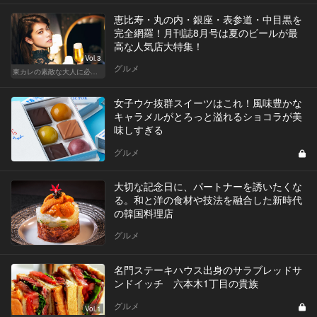
恵比寿・丸の内・銀座・表参道・中目黒を
完全網羅！月刊誌8月号は夏のビールが最
高な人気店大特集！
Vol.3
グルメ
東カレの素敵な大人に必要なこと
女子ウケ抜群スイーツはこれ！風味豊かな
キャラメルがとろっと溢れるショコラが美
味しすぎる
グルメ
大切な記念日に、パートナーを誘いたくな
る。和と洋の食材や技法を融合した新時代
の韓国料理店
グルメ
名門ステーキハウス出身のサラブレッドサ
ンドイッチ 六本木1丁目の貴族
グルメ
Vol.1