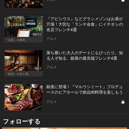
『アピシウス』などグランメゾンはお昼が
穴場！大切な「ランチ会食」にイチオシの
名店フレンチ4選
Vol.11
グルメ
「会食」の極意。
落ち着いた大人のデートにもぴったり。知
る人ぞ知る、銀座の最先端フレンチ4選
グルメ
Vol.1
「銀座」の表と裏。
銀座に登場！『マルウシミート』プロデュ
ースのビアホールで絶品肉料理を楽しもう
グルメ
フォローする