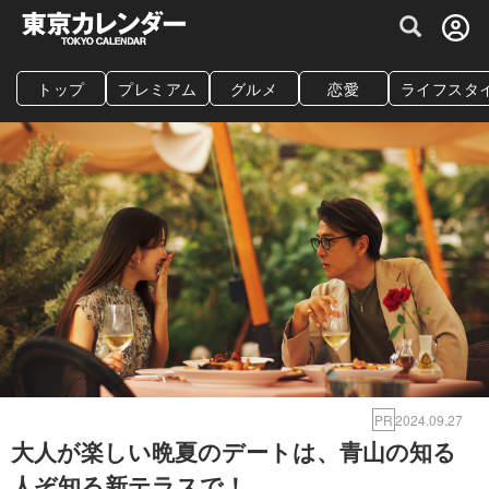
グルメ情報・プレミアムレストラン予約サイト
トップ
プレミアム
グルメ
恋愛
ライフスタ
PR
2024.09.27
大人が楽しい晩夏のデートは、青山の知る
人ぞ知る新テラスで！