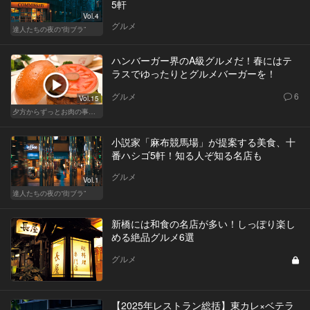
5軒
Vol.4
グルメ
達人たちの夜の“街ブラ”
ハンバーガー界のA級グルメだ！春にはテ
ラスでゆったりとグルメバーガーを！
グルメ
6
Vol.15
夕方からずっとお肉の事を考えてる貴方へ
小説家「麻布競馬場」が提案する美食、十
番ハシゴ5軒！知る人ぞ知る名店も
グルメ
Vol.1
達人たちの夜の“街ブラ”
新橋には和食の名店が多い！しっぽり楽し
める絶品グルメ6選
グルメ
【2025年レストラン総括】東カレ×ベテラ