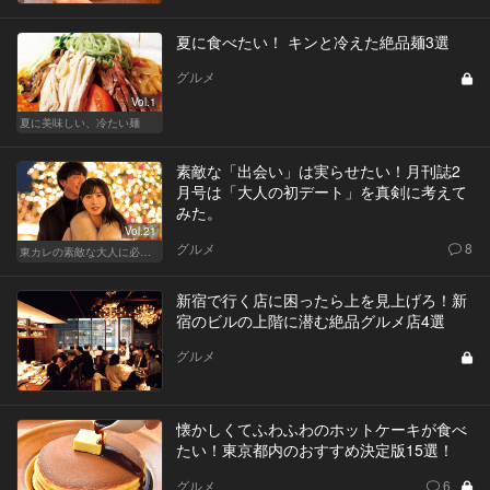
夏に食べたい！ キンと冷えた絶品麺3選
グルメ
Vol.1
夏に美味しい、冷たい麺
素敵な「出会い」は実らせたい！月刊誌2
月号は「大人の初デート」を真剣に考えて
みた。
Vol.21
グルメ
8
東カレの素敵な大人に必要なこと
新宿で行く店に困ったら上を見上げろ！新
宿のビルの上階に潜む絶品グルメ店4選
グルメ
懐かしくてふわふわのホットケーキが食べ
たい！東京都内のおすすめ決定版15選！
グルメ
6