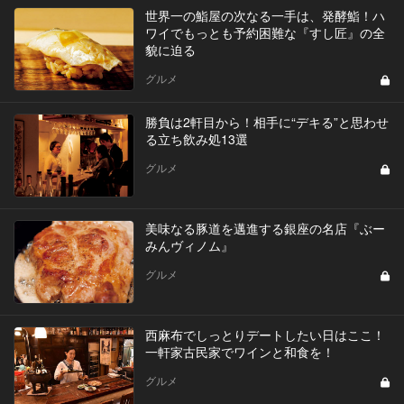
世界一の鮨屋の次なる一手は、発酵鮨！ハ
ワイでもっとも予約困難な『すし匠』の全
貌に迫る
グルメ
勝負は2軒目から！相手に“デキる”と思わせ
る立ち飲み処13選
グルメ
美味なる豚道を邁進する銀座の名店『ぶー
みんヴィノム』
グルメ
西麻布でしっとりデートしたい日はここ！
一軒家古民家でワインと和食を！
グルメ