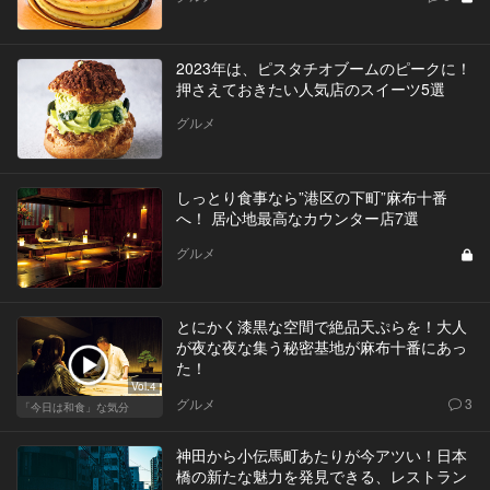
2023年は、ピスタチオブームのピークに！
押さえておきたい人気店のスイーツ5選
グルメ
しっとり食事なら”港区の下町”麻布十番
へ！ 居心地最高なカウンター店7選
グルメ
とにかく漆黒な空間で絶品天ぷらを！大人
が夜な夜な集う秘密基地が麻布十番にあっ
た！
Vol.4
グルメ
3
「今日は和食」な気分
神田から小伝馬町あたりが今アツい！日本
橋の新たな魅力を発見できる、レストラン