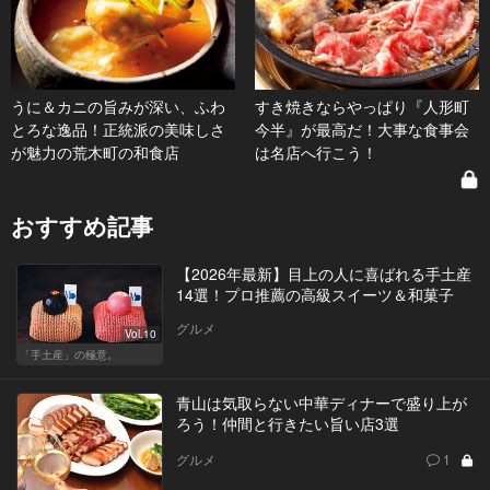
うに＆カニの旨みが深い、ふわ
すき焼きならやっぱり『人形町
とろな逸品！正統派の美味しさ
今半』が最高だ！大事な食事会
が魅力の荒木町の和食店
は名店へ行こう！
おすすめ記事
【2026年最新】目上の人に喜ばれる手土産
14選！プロ推薦の高級スイーツ＆和菓子
グルメ
Vol.10
「手土産」の極意。
青山は気取らない中華ディナーで盛り上が
ろう！仲間と行きたい旨い店3選
グルメ
1