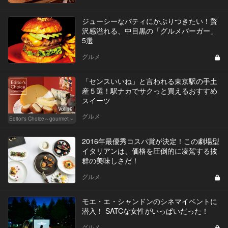
ジューシーなパティにかぶりつきたい！贅
沢感溢れる、中目黒の「グルメバーガー」
5選
グルメ
「センスいいね」と言われる東京駅の手土
産５選！駅ナカでサクっと買えるおすすめ
スイーツ
Vol.19
グルメ
Editor's Choice～gourmet～
2016年最優秀コスパ賞が決定！この劇場型
イタリアンは、価格を圧倒的に凌駕する抜
群の美味しさだ！
グルメ
モエ・エ・シャンドンのシネマイベントに
潜入！ SATCな女性がいっぱいだった！
グルメ