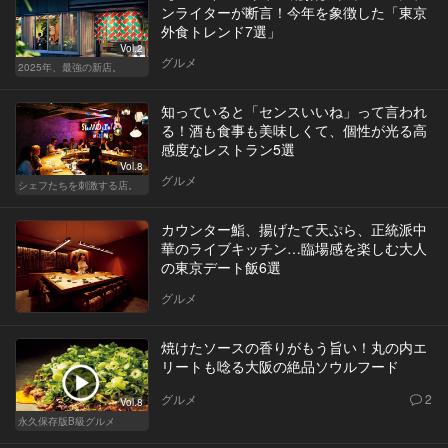
ンライターが断言！今年を象徴した「東京
外食トレンド7選」
Vol.2
グルメ
2025年、最強の新店。
知っていると「センスいいね」って言われ
る！酒も食事も美味しくて、個性が光る高
感度なレストラン5選
Vol.8
グルメ
シェフたちを刺激する店。
カウンター鮨、揚げたて天ぷら、正統派中
華のライブキッチン…臨場感を楽しむ大人
の東京デート飯6選
グルメ
焼けたソースの香りがもう旨い！丸の内エ
リートも唸る大阪の絶品ソウルフード
グルメ
2
Vol.8
永久保存版B級グルメ