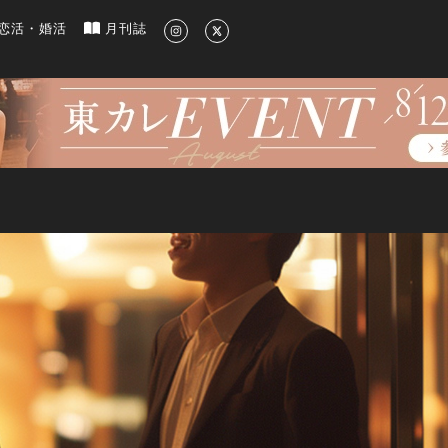
新のグルメ、洗練されたライフスタイル情報
恋活・婚活
月刊誌