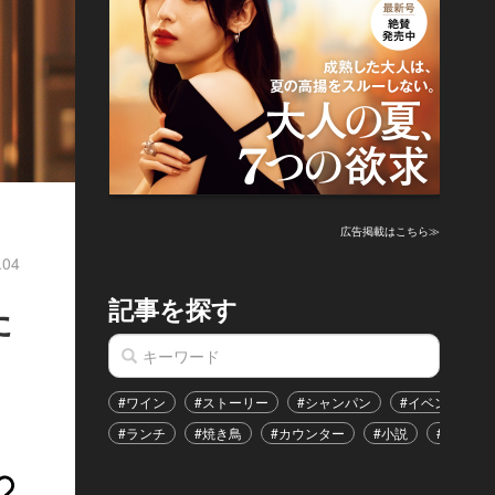
広告掲載はこちら≫
.04
記事を探す
た
#ワイン
#ストーリー
#シャンパン
#イベント
#ランチ
#焼き鳥
#カウンター
#小説
#恋愛