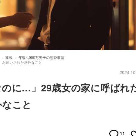
連載
年収4,000万男子の恋愛事情
、お願いされた意外なこと
2024.10
のに…」29歳女の家に呼ばれ
外なこと
11