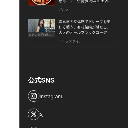
せる！？『伊勢廣 赤坂山王店』
へ
グルメ
異素材の立体感でドレープを美
しく纏う。有村架純が魅せる、
Vol.53
大人のオールブラックコーデ
東カレ女子の作り方
ライフスタイル
公式SNS
Instagram
X