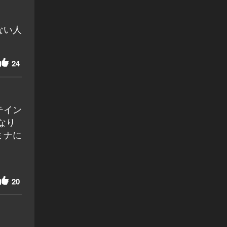
ない人
24
テイン
なり
ミナに
20