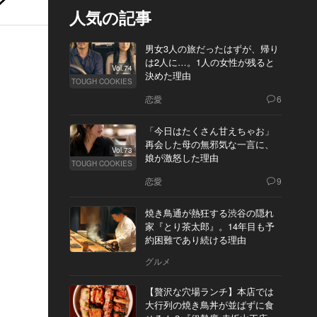
人気の記事
男女3人の旅だったはずが、帰り
は2人に…。1人の女性が残ると
Vol.74
決めた理由
TOUGH COOKIES
恋愛
6
「今日はたくさん甘えちゃお」
再会した母の無邪気な一言に、
Vol.73
娘が激怒した理由
TOUGH COOKIES
恋愛
9
焼き鳥通が熱狂する渋谷の隠れ
家『とり茶太郎』。14年目も予
約困難であり続ける理由
グルメ
【贅沢な穴場ランチ】本店では
大行列の焼き鳥丼が並ばずに食