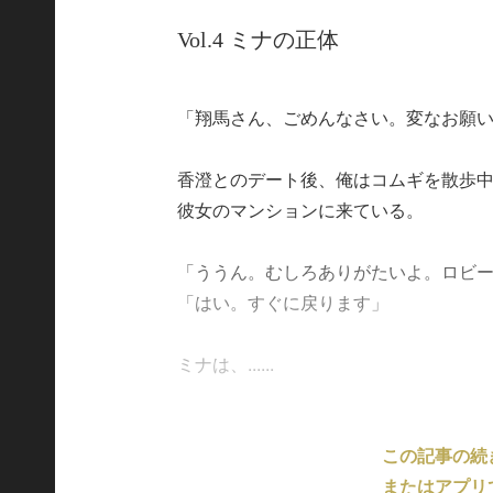
Vol.4 ミナの正体
「翔馬さん、ごめんなさい。変なお願
香澄とのデート後、俺はコムギを散歩
彼女のマンションに来ている。
「ううん。むしろありがたいよ。ロビ
「はい。すぐに戻ります」
ミナは、......
この記事の続
またはアプリ