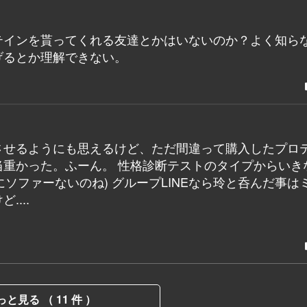
テインを貰ってくれる友達とかはいないのか？よく知ら
げるとか理解できない。
させるようにも思えるけど、ただ間違って購入したプロ
重かった。ふーん。 性格診断テストのタイプからいき
にソファーないのね) グループLINEなら玲と呑んだ事は
...
っと見る （ 11 件 ）