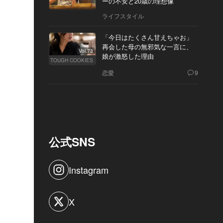
ーの不安と20歳の理想像
ライフスタイル
「今日はたくさん甘えちゃお」
再会した母の無邪気な一言に、
Vol.73
娘が激怒した理由
TOUGH COOKIES
恋愛
9
公式SNS
Instagram
X