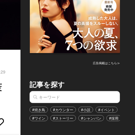
広告掲載はこちら≫
.29
記事を探す
茉
#焼き鳥
#カウンター
#小説
#イベント
#港区
#ワイン
#ストーリー
#シャンパン
#採用
#恋