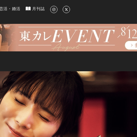
新のグルメ、洗練されたライフスタイル情報
恋活・婚活
月刊誌