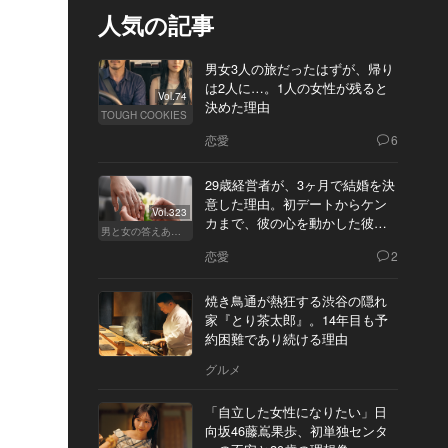
人気の記事
男女3人の旅だったはずが、帰り
は2人に…。1人の女性が残ると
Vol.74
決めた理由
TOUGH COOKIES
恋愛
6
29歳経営者が、3ヶ月で結婚を決
意した理由。初デートからケン
Vol.323
カまで、彼の心を動かした彼女
男と女の答えあわせ【Q】
の態度とは
恋愛
2
焼き鳥通が熱狂する渋谷の隠れ
家『とり茶太郎』。14年目も予
約困難であり続ける理由
グルメ
「自立した女性になりたい」日
向坂46藤嶌果歩、初単独センタ