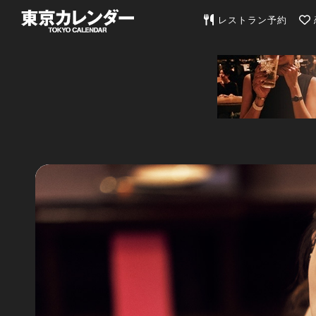
東京カレンダー | 最
レストラン予約