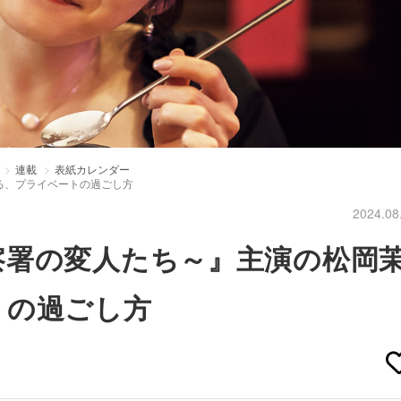
連載
表紙カレンダー
る、プライベートの過ごし方
2024.08
察署の変人たち～』主演の松岡
トの過ごし方