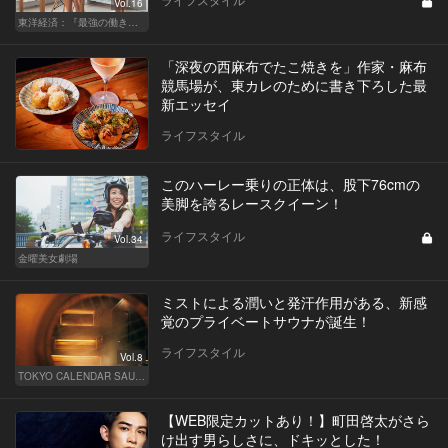
Vol.16
東洋経済：『最強の働き方』『一流の育て方』
「深夜の西麻布でたこ焼きを」作家・麻布
競馬場が、東カレのために書き下ろした最
新エッセイ
ライフスタイル
このハーレー乗りの正体は、股下76cmの
美脚を誇るレースクイーン！
ライフスタイル
Vol.34
金曜美女劇場
ミストによる潤いと発汗作用がある、新感
覚のプライベートサウナが誕生！
ライフスタイル
Vol.8
TOKYO CALENDAR SAUNA CLUB ― トウカレ サウナクラブ ―
【WEB限定カットあり！】町田啓太がさら
け出す男らしさに、ドキッとした！