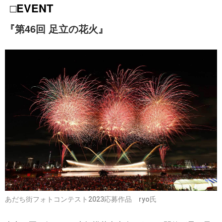
□EVENT
『第46回 足立の花火』
あだち街フォトコンテスト2023応募作品 ryo氏