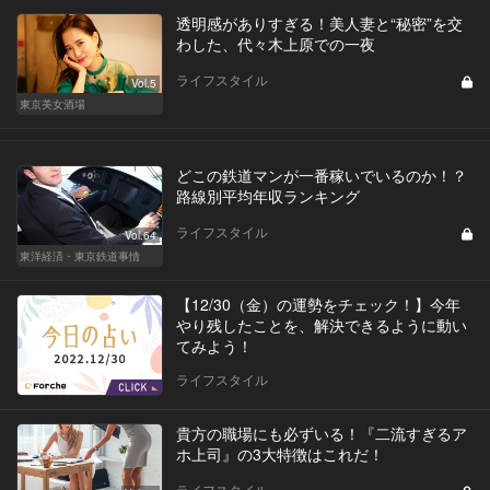
透明感がありすぎる！美人妻と“秘密”を交
わした、代々木上原での一夜
ライフスタイル
Vol.5
東京美女酒場
どこの鉄道マンが一番稼いでいるのか！？
路線別平均年収ランキング
ライフスタイル
Vol.64
東洋経済・東京鉄道事情
【12/30（金）の運勢をチェック！】今年
やり残したことを、解決できるように動い
てみよう！
ライフスタイル
貴方の職場にも必ずいる！『二流すぎるア
ホ上司』の3大特徴はこれだ！
ライフスタイル