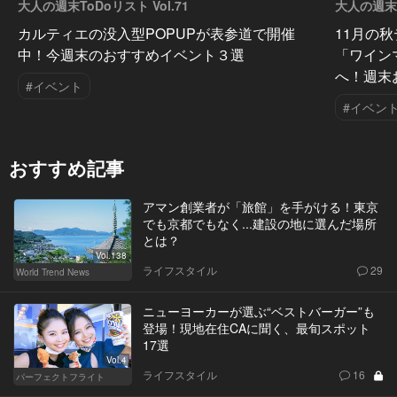
大人の週末ToDoリスト Vol.71
大人の週末T
カルティエの没入型POPUPが表参道で開催
11月の
中！今週末のおすすめイベント３選
「ワイン
へ！週末
#イベント
#イベン
おすすめ記事
アマン創業者が「旅館」を手がける！東京
でも京都でもなく...建設の地に選んだ場所
とは？
Vol.138
ライフスタイル
29
World Trend News
ニューヨーカーが選ぶ“ベストバーガー”も
登場！現地在住CAに聞く、最旬スポット
17選
Vol.4
ライフスタイル
16
パーフェクトフライト