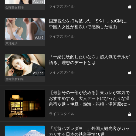
Vol.116
ライフスタイル
金曜美女劇場
固定観念を打ち破った「SK-Ⅱ」のCMに、
中国人女性が相次いで感動した理由
ライフスタイル
Vol.19
東洋経済
「一緒に晩酌したいな♡」超人気モデルが
語る、理想のデートとは
ライフスタイル
Vol.106
金曜美女劇場
【最新号の一部が読める】東カレが本気で
おすすめする、大人デートにぴったりな温
泉宿６選～伊豆・熱海・箱根・湯河原etc～
ライフスタイル
「期待ハズレダヨ！」外国人観光客がガッ
カリする日本の鉄道事情10選