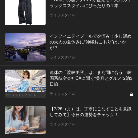
ラックススタイルにぴったりの１本
ライフスタイル
インフィニティプールで夕涼み！少し遅め
の大人の夏休みに“沖縄おこもり”はいか
が？
ライフスタイル
連休の「渡韓美容」は、まだ間に合う！韓
国系航空会社CAに聞く“美容とグルメ”2泊3
日旅
Vol.11
ライフスタイル
パーフェクトフライト
【7/25（月）は、丁寧にこなすことを意識
してみて】今日の運勢をチェック！
ライフスタイル