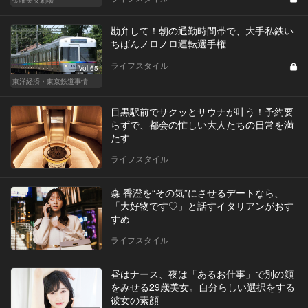
勘弁して！朝の通勤時間帯で、大手私鉄い
ちばんノロノロ運転選手権
ライフスタイル
Vol.65
東洋経済・東京鉄道事情
目黒駅前でサクッとサウナが叶う！予約要
らずで、都会の忙しい大人たちの日常を満
たす
ライフスタイル
森 香澄を“その気”にさせるデートなら、
「大好物です♡」と話すイタリアンがおす
すめ
ライフスタイル
昼はナース、夜は「あるお仕事」で別の顔
をみせる29歳美女。自分らしい選択をする
彼女の素顔