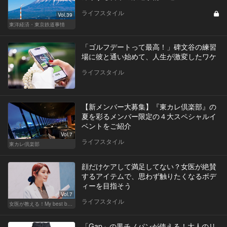
ライフスタイル
Vol.39
東洋経済・東京鉄道事情
「ゴルフデートって最高！」碑文谷の練習
場に彼と通い始めて、人生が激変したワケ
ライフスタイル
【新メンバー大募集】『東カレ倶楽部』の
夏を彩るメンバー限定の４大スペシャルイ
ベントをご紹介
Vol.7
ライフスタイル
東カレ倶楽部
顔だけケアして満足してない？女医が絶賛
するアイテムで、思わず触りたくなるボデ
ィーを目指そう
Vol.7
ライフスタイル
女医が教える！My best beauty
「Gap」の黒チノパンが使える！大人のリ