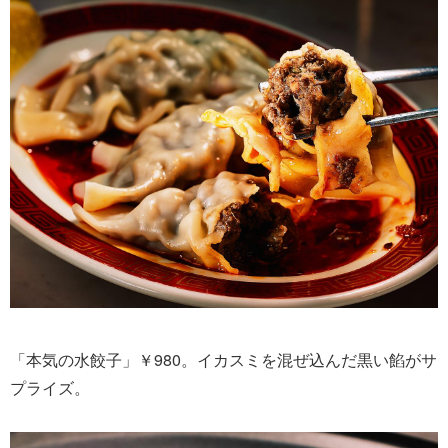
「本気の水餃子」￥980。イカスミを混ぜ込んだ黒い餡がサ
プライズ。