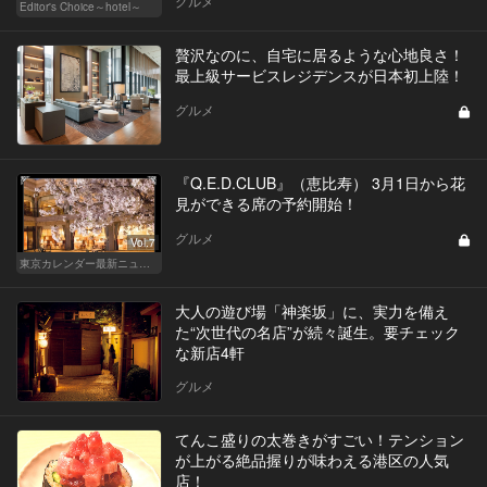
グルメ
Editor's Choice～hotel～
贅沢なのに、自宅に居るような心地良さ！
最上級サービスレジデンスが日本初上陸！
グルメ
『Q.E.D.CLUB』（恵比寿） 3月1日から花
見ができる席の予約開始！
グルメ
Vol.7
東京カレンダー最新ニュース
大人の遊び場「神楽坂」に、実力を備え
た“次世代の名店”が続々誕生。要チェック
な新店4軒
グルメ
てんこ盛りの太巻きがすごい！テンション
が上がる絶品握りが味わえる港区の人気
店！