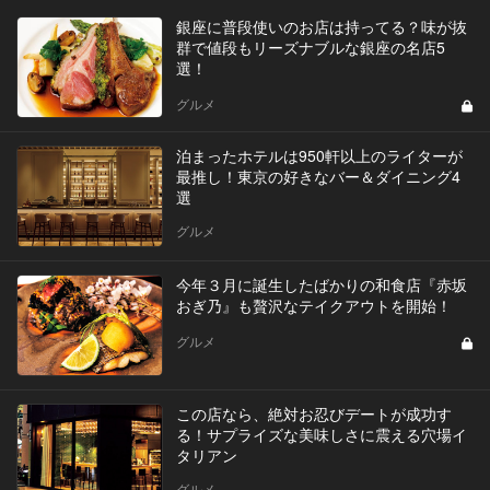
銀座に普段使いのお店は持ってる？味が抜
群で値段もリーズナブルな銀座の名店5
選！
グルメ
泊まったホテルは950軒以上のライターが
最推し！東京の好きなバー＆ダイニング4
選
グルメ
今年３月に誕生したばかりの和食店『赤坂
おぎ乃』も贅沢なテイクアウトを開始！
グルメ
この店なら、絶対お忍びデートが成功す
る！サプライズな美味しさに震える穴場イ
タリアン
グルメ