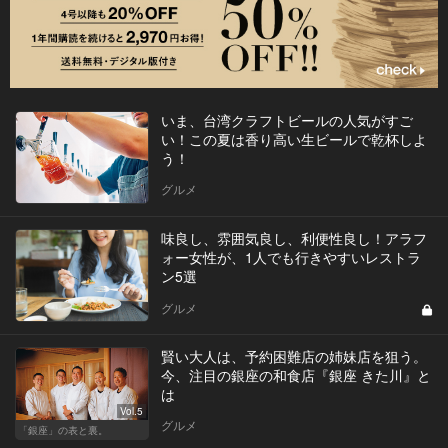
いま、台湾クラフトビールの人気がすご
い！この夏は香り高い生ビールで乾杯しよ
う！
グルメ
味良し、雰囲気良し、利便性良し！アラフ
ォー女性が、1人でも行きやすいレストラ
ン5選
グルメ
賢い大人は、予約困難店の姉妹店を狙う。
今、注目の銀座の和食店『銀座 きた川』と
は
Vol.5
グルメ
「銀座」の表と裏。