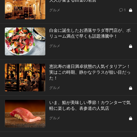
グルメ
1
白金に誕生したお洒落サラダ専門店が、ボ
リューム満点で早くも話題沸騰中！
グルメ
恵比寿の連日満卓状態の人気イタリアン！
実はこの時期、静かなテラスが狙い目だっ
た！
グルメ
いま、鮨が美味しい季節！カウンターで気
軽に楽しめる、表参道の人気店
グルメ