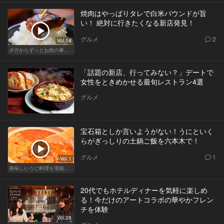
焼肉はやっぱりタレで白米バウンドが旨
い！ 絶対に行きたくなる新店発見！
グルメ
2
Vol.14
夕方からずっとお肉の事を考えてる貴方へ
「話題の新店、行ってみない？」デートで
女性をときめかせる最旬レストラン4選
グルメ
宝石箱としか言いようがない！うにといく
らがぎっしりの土鍋ご飯を六本木で！
グルメ
1
Vol.1
美味しいうに料理を堪能できる東京の名店
20代でもホテルディナーを気軽に楽しめ
る！今だけのアートコラボの華やかフレン
チを体験
Vol.28