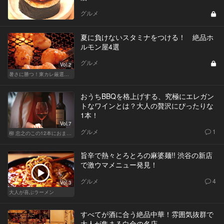
グルメ
夏に負けないスタミナをつける！ 絶品ホ
ルモン屋4選
グルメ
Vol.2
暑さに勝つ！東カレ厳選ホルモン特集
おうちBBQを格上げする、究極にエレガン
トなワインとは？大人の贅沢にぴったりな
1本！
Vol.7
グルメ
1
柳 忠之のこの12本におまかせ
旨辛で熱々とろとろの麻婆麺!! 渋谷の新店
で激ウマメニュー発見！
グルメ
4
Vol.3
大人が喜ぶラーメン
すべてが酒に合う絶品中華！雰囲気抜群で
大人が集まる白金の名店