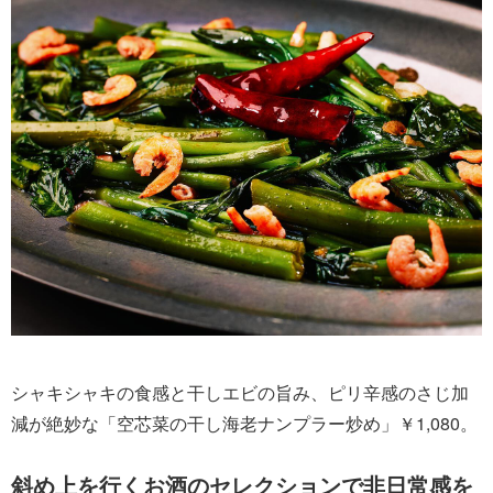
シャキシャキの食感と干しエビの旨み、ピリ辛感のさじ加
減が絶妙な「空芯菜の干し海老ナンプラー炒め」￥1,080。
斜め上を行くお酒のセレクションで非日常感を