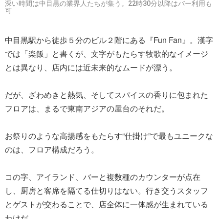
深い時間は中目黒の業界人たちが集う。22時30分以降はバー利用も
可
中目黒駅から徒歩５分のビル２階にある『Fun Fan』。漢字
では「楽飯」と書くが、文字がもたらす牧歌的なイメージ
とは異なり、店内には近未来的なムードが漂う。
だが、ざわめきと熱気、そしてスパイスの香りに包まれた
フロアは、まるで東南アジアの屋台のそれだ。
お祭りのような高揚感をもたらす“仕掛け”で最もユニークな
のは、フロア構成だろう。
コの字、アイランド、バーと複数種のカウンターが点在
し、厨房と客席を隔てる仕切りはない。行き交うスタッフ
とゲストが交わることで、店全体に一体感が生まれている
わけだ。