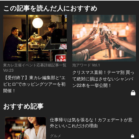
この記事を読んだ人におすすめ
東カレ主催イベント応募詳細記事一覧
泡アワード Vol.1
Vol.23
クリスマス直前！テーマ別 買っ
【受付終了】東カレ編集部と“エ
て絶対に損はさせないシャンパ
ビヒロ”でホッピングツアーを初
ン22本を一挙公開！
開催！
おすすめ記事
仕事帰りは気を張るな！カフェデートが意
外といいこれだけの理由
グルメ