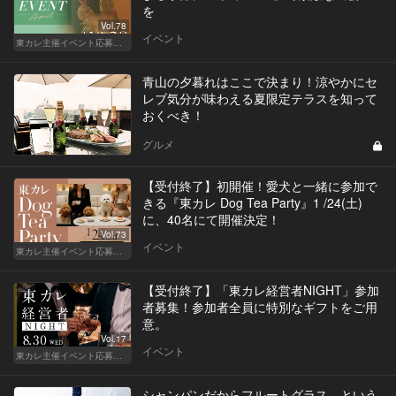
を
Vol.78
イベント
東カレ主催イベント応募詳細記事一覧
青山の夕暮れはここで決まり！涼やかにセ
レブ気分が味わえる夏限定テラスを知って
おくべき！
グルメ
【受付終了】初開催！愛犬と一緒に参加で
きる『東カレ Dog Tea Party』1 /24(土)
に、40名にて開催決定！
Vol.73
イベント
東カレ主催イベント応募詳細記事一覧
【受付終了】「東カレ経営者NIGHT」参加
者募集！参加者全員に特別なギフトをご用
意。
Vol.17
イベント
東カレ主催イベント応募詳細記事一覧
シャンパンだからフルートグラス、という