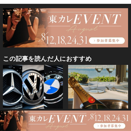
この記事を読んだ人におすすめ
World Trend News
「モエ・エ・シャンドン」が贈
6月5日（金） 主要ニュース：ベ
る、2026年夏の特別なプロモー
ンツ？BMW？日本で一番売れた
ション。極上のシャンパンを味
外車 ／コロナで消費税引き下