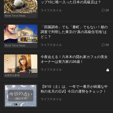
ップ10に唯一入った日本の高級店は？
ライフスタイル
28
Vol.84
World Trend News
「田園調布」でも「番町」でもない！都の
調査で判明した東京の“真の高級住宅地”は
どこ？
Vol.127
ライフスタイル
28
World Trend News
今夜会える！六本木の隠れ家カフェの美女
オーナーは努力家の26歳！
ライフスタイル
Vol.25
金曜美女劇場
【9/10（土）は、一年で一番月が綺麗な中
秋の名月の日♪】今日の運勢をチェック！
ライフスタイル