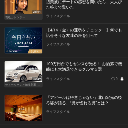
辺美波にデートの感想を聞いたら、大人び
た答えで驚いた！
Vol.64
ライフスタイル
表紙カレンダー
【4/14（金）の運勢をチェック！】何でも
話せそうな友達の座を狙って！
ライフスタイル
100万円台でもセンスが光る！ お洒落で機
能にも大満足できるクルマ５選
ライフスタイル
9
Vol.47
サトータケシと編集部員 船山の"CAR GENTSへの道"
「アピールは得意じゃない」北山宏光の後
ろ姿が語る、“男が惚れる男”とは？
ライフスタイル