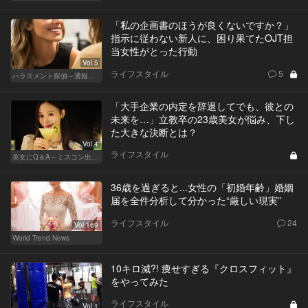
「私の企画書のほうが良くないですか？」
指示に従わない新人に、困り果てたOJT担
当女性がとった行動
Vol.5
ライフスタイル
5
ハラスメント探偵～通報編～
「大手企業の内定を辞退してでも、彼との
未来を…」立教卒の23歳美女が悩み、下し
た大きな決断とは？
Vol.4
ライフスタイル
美女にQ＆A～ミスコン出身者の幸福論～
36歳を過ぎると...女性の「初婚年齢」婚姻
届を全件分析して分かった“厳しい現実”
ライフスタイル
24
Vol.169
World Trend News
10キロ減?! 痩せすぎる『クロスフィット』
をやってみた
ライフスタイル
Vol.1