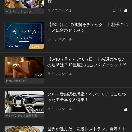
行
Vol.3
ライフスタイル
17
休日ジェットセッター
【2/5（日）の運勢をチェック！】相手のペ
ースに合わせてみて
ライフスタイル
【5/10（月）～5/16（日）】来週のあなた
の運勢は？12星座別に占いをチェック！♈
ライフスタイル
Vol.8
東カレ週間占い
クルマ音痴調教講座：インテリアにこだわ
ったモテ車を大特集！
ライフスタイル
Vol.11
サトータケシと編集部員 船山の"CAR GENTSへの道"
世界が選んだ「高級レストラン」発表！ト