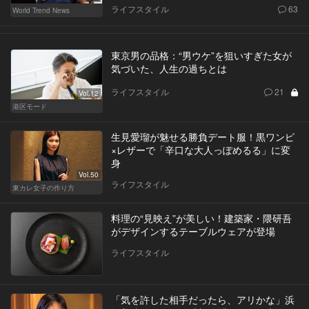
ライフスタイル
63
World Trend News
東京男の品格：“男ウケ”を狙いすぎた女が
気づいた、人生の過ちとは
ライフスタイル
21
Vol.12
港区モード
生見愛瑠が魅せる勝負デート服！黒ワンピ
×レザーで「辛口な大人っぽめるる」に変
身
Vol.50
ライフスタイル
東カレ女子の作り方
料理の“見映え”が美しい！建築家・隈研吾
がデザインするテーブルウェアが登場
ライフスタイル
「気を許した相手だったら、アリかな」浜