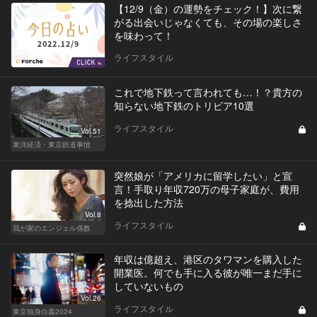
【12/9（金）の運勢をチェック！】次に繋
がる出会いじゃなくても、その場の楽しさ
を味わって！
ライフスタイル
これで地下鉄って言われても…！？貴方の
知らない地下鉄のトリビア10選
ライフスタイル
Vol.51
東洋経済・東京鉄道事情
突然娘が「アメリカに留学したい」と宣
言！手取り年収720万の母子家庭が、費用
を捻出した方法
Vol.8
ライフスタイル
我が家のエンジェル係数
年収は億超え、港区のタワマンを購入した
開業医。何でも手に入る彼が唯一まだ手に
していないもの
Vol.26
ライフスタイル
東京独身白書2024