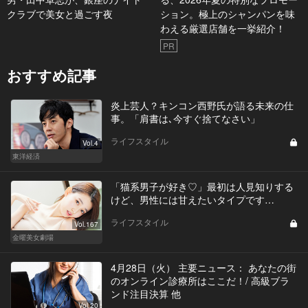
クラブで美女と過ごす夜
ション。極上のシャンパンを味
わえる厳選店舗を一挙紹介！
PR
おすすめ記事
炎上芸人？キンコン西野氏が語る未来の仕
事。「肩書は､今すぐ捨てなさい」
ライフスタイル
Vol.4
東洋経済
「猫系男子が好き♡」最初は人見知りする
けど、男性には甘えたいタイプです…
ライフスタイル
Vol.167
金曜美女劇場
4月28日（火） 主要ニュース： あなたの街
のオンライン診療所はここだ！/ 高級ブラ
ンド注目決算 他
Vol.20