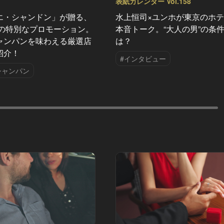
表紙カレンダー Vol.158
エ・シャンドン」が贈る、
水上恒司×ユンホが東京のホ
夏の特別なプロモーション。
本音トーク。“大人の男”の条
ャンパンを味わえる厳選店
は？
紹介！
#インタビュー
シャンパン