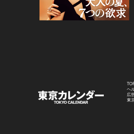
TO
ヘ
広
東