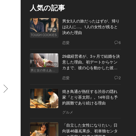
人気の記事
男女3人の旅だったはずが、帰り
は2人に…。1人の女性が残ると
Vol.74
決めた理由
TOUGH COOKIES
恋愛
6
29歳経営者が、3ヶ月で結婚を決
意した理由。初デートからケン
Vol.323
カまで、彼の心を動かした彼女
男と女の答えあわせ【Q】
の態度とは
恋愛
2
すすむ
焼き鳥通が熱狂する渋谷の隠れ
家『とり茶太郎』。14年目も予
約困難であり続ける理由
グルメ
「自立した女性になりたい」日
向坂46藤嶌果歩、初単独センタ