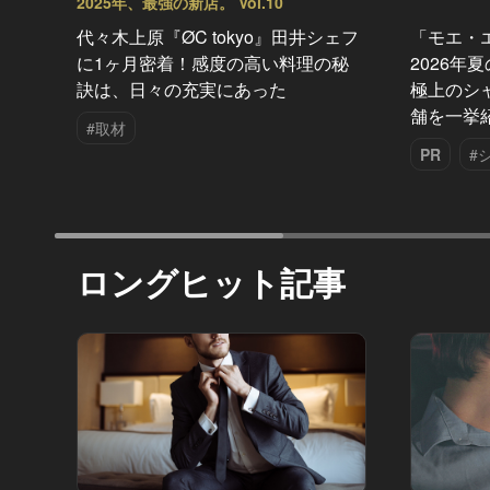
2025年、最強の新店。 Vol.10
代々木上原『ØC tokyo』田井シェフ
「モエ・
に1ヶ月密着！感度の高い料理の秘
2026年
訣は、日々の充実にあった
極上のシ
舗を一挙
#取材
PR
#
ロングヒット記事