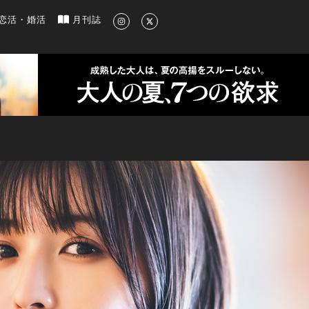
新のグルメ、洗練されたライフスタイル情報
恋活・婚活
月刊誌