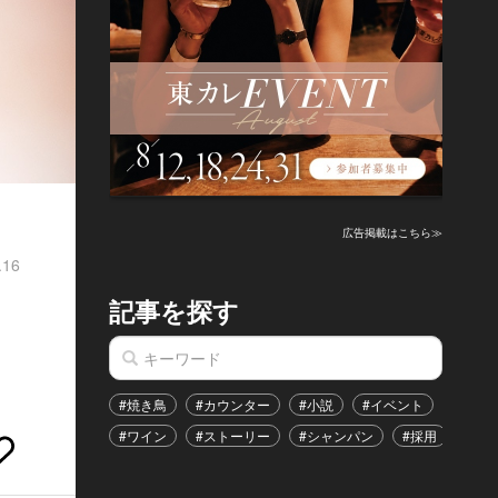
広告掲載はこちら≫
.16
記事を探す
#焼き鳥
#カウンター
#小説
#イベント
#港区
#ワイン
#ストーリー
#シャンパン
#採用
#恋