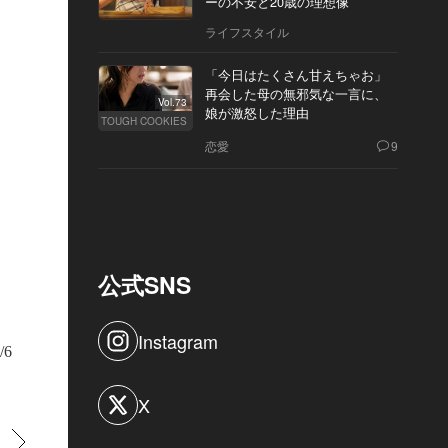
ーの不安と20歳の理想像
ライフスタイル
「今日はたくさん甘えちゃお」
再会した母の無邪気な一言に、
Vol.73
娘が激怒した理由
TOUGH COOKIES
恋愛
9
公式SNS
Instagram
/6
X
すすむ