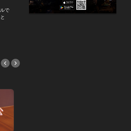
テルで
慶應義塾のすべて Vol.9
東洋経
件と
育て方』 V
「実家が裕福な慶應ボーイほど、大
採用活
成しない」と囁かれる理由。幼稚舎
てる、
から慶大卒業後の、彼らの進路は…
だ！
#教養
#エン