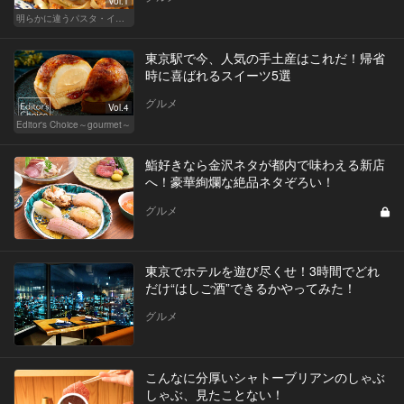
Vol.1
明らかに違うパスタ・イタリアン
東京駅で今、人気の手土産はこれだ！帰省
時に喜ばれるスイーツ5選
グルメ
Vol.4
Editor's Choice～gourmet～
鮨好きなら金沢ネタが都内で味わえる新店
へ！豪華絢爛な絶品ネタぞろい！
グルメ
東京でホテルを遊び尽くせ！3時間でどれ
だけ“はしご酒”できるかやってみた！
グルメ
こんなに分厚いシャトーブリアンのしゃぶ
しゃぶ、見たことない！