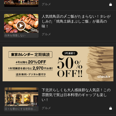
グルメ
人気焼鳥店の〆ご飯がたまらない！タレが
しみた「焼鳥土鍋まぶしご飯」が最高の
味！
Vol.5
グルメ
白米を我慢しない
下北沢らしくも大人感抜群な人気店！この
雰囲気で実は日本料理のギャップも楽し
い！
Vol.4
グルメ
日々を豊かにする世田谷の話題店