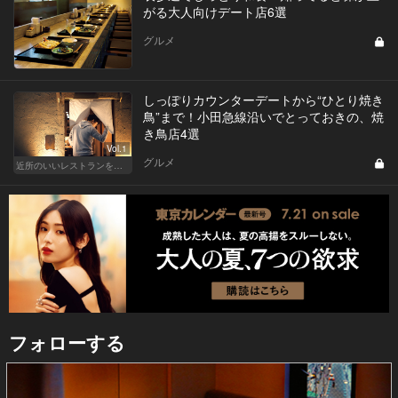
がる大人向けデート店6選
グルメ
しっぽりカウンターデートから“ひとり焼き
鳥”まで！小田急線沿いでとっておきの、焼
き鳥店4選
Vol.1
グルメ
近所のいいレストランを知りたい！東横、目黒線、世田谷などを深堀！
フォローする