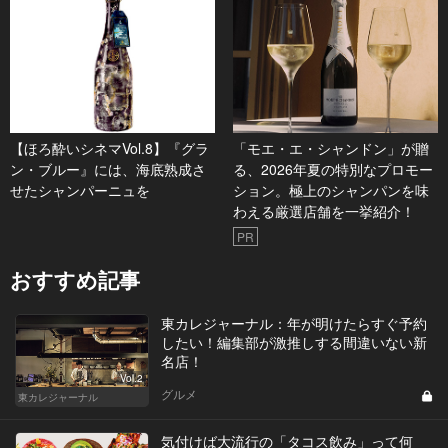
【ほろ酔いシネマVol.8】『グラ
「モエ・エ・シャンドン」が贈
ン・ブルー』には、海底熟成さ
る、2026年夏の特別なプロモー
せたシャンパーニュを
ション。極上のシャンパンを味
わえる厳選店舗を一挙紹介！
PR
おすすめ記事
東カレジャーナル：年が明けたらすぐ予約
したい！編集部が激推しする間違いない新
名店！
Vol.2
グルメ
東カレジャーナル
気付けば大流行の「タコス飲み」って何