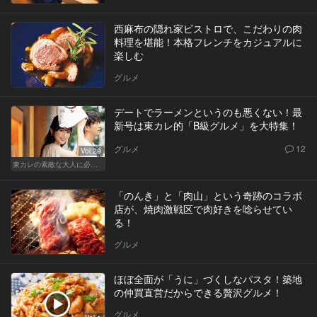
西麻布の隠れ家ビストロで、こだわりの肉
料理を堪能！本格フレンチをカジュアルに
楽しむ
グルメ
デートでラーメンというのも悪くない！最
新号は東カレ的「B級グルメ」を大特集！
グルメ
12
Vol.29
東カレの素敵な大人に必要なこと
「のんき」と「肉山」という奇跡のコラボ
店が、焼肉激戦区で肉好きを唸らせてい
る！
グルメ
ほぼ全面が「うに」づくしなパスタ！築地
の仲買直営だからできる贅沢グルメ！
グルメ