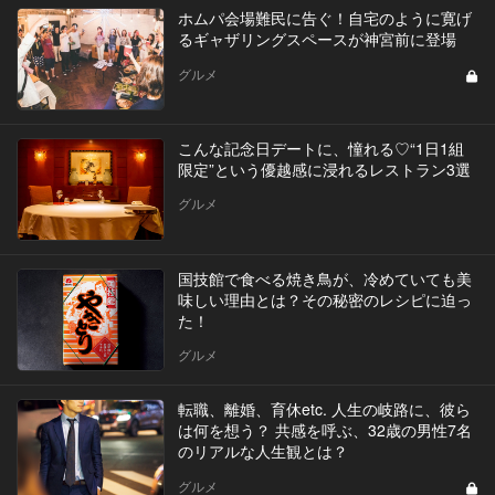
ホムパ会場難民に告ぐ！自宅のように寛げ
るギャザリングスペースが神宮前に登場
グルメ
こんな記念日デートに、憧れる♡“1日1組
限定”という優越感に浸れるレストラン3選
グルメ
国技館で食べる焼き鳥が、冷めていても美
味しい理由とは？その秘密のレシピに迫っ
た！
グルメ
転職、離婚、育休etc. 人生の岐路に、彼ら
は何を想う？ 共感を呼ぶ、32歳の男性7名
のリアルな人生観とは？
グルメ