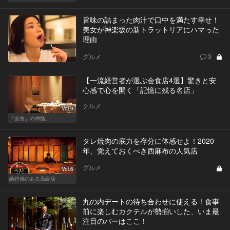
旨味の詰まった肉汁で口中を満たす幸せ！
美女が神楽坂の新トラットリアにハマった
理由
グルメ
3
【一流経営者が選ぶ会食店4選】驚きと安
心感で心を開く「記憶に残る名店」
グルメ
Vol.9
「会食」の神髄。
タレ焼肉の底力を存分に体感せよ！2020
年、覚えておくべき西麻布の人気店
グルメ
Vol.6
納得感のある高級店
丸の内デートの待ち合わせに使える！食事
前に楽しむカクテルが勢揃いした、いま最
注目のバーはここ！