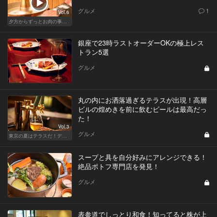
グルメ
1
Vol.6
夕方からずっとお肉の事を考えてる貴方へ
銀座で23時ラストオーダーOKの極上レス
トラン5選
グルメ
丸の内にお洒落過ぎるテラスが出現！高層
ビルの煌めきを前に飲むビールは最高だっ
た！
Vol.3
グルメ
東京の夏はテラスだ！デートも女子会も盛り上がること間違いなし！
スープと具を自分好みにアレンジできる！
絶品ポトフ専門店を発見！
グルメ
表参道でしっとり和食！知ってると株が上