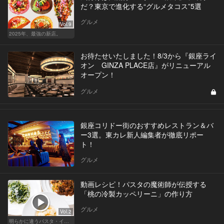
だ？東京で進化する“グルメタコス”5選
グルメ
Vol.9
2025年、最強の新店。
お待たせいたしました！8/3から『銀座ライ
オン GINZA PLACE店』がリニューアル
オープン！
グルメ
銀座コリドー街のおすすめレストラン＆バ
ー3選。東カレ新人編集者が徹底リポー
ト！
グルメ
動画レシピ！パスタの魔術師が伝授する
「桃の冷製カッペリーニ」の作り方
グルメ
Vol.2
明らかに違うパスタ・イタリアン