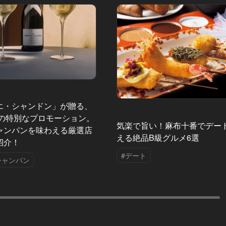
エ・シャンドン」が贈る、
夏の特別なプロモーション。
気楽で旨い！麻布十番でデー
ャンパンを味わえる厳選店
える絶品B級グルメ6選
紹介！
#デート
シャンパン