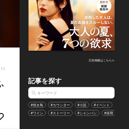
広告掲載はこちら≫
.11
記事を探す
ふ
#焼き鳥
#カウンター
#小説
#イベント
#港区
#ワイン
#ストーリー
#シャンパン
#採用
#恋