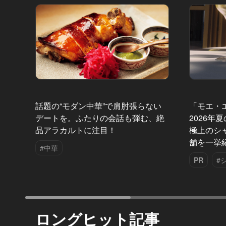
話題の“モダン中華”で肩肘張らない
「モエ・
デートを。ふたりの会話も弾む、絶
2026年
品アラカルトに注目！
極上のシ
舗を一挙
#中華
PR
#
ロングヒット記事