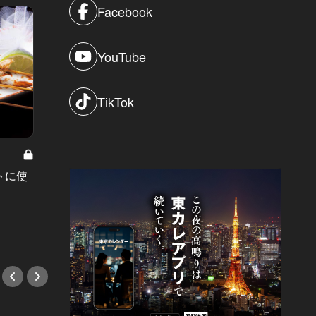
Facebook
YouTube
TikTok
洗練さ
理。若
トに使
デートの二軒目の新定番！西麻布で
ーティ
話題のレストラン1Fに、料理も雰囲
#鮨
気も抜群のピンチョスバーが誕生！
#新店情報