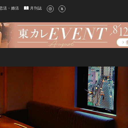
新のグルメ、洗練されたライフスタイル情報
恋活・婚活
月刊誌