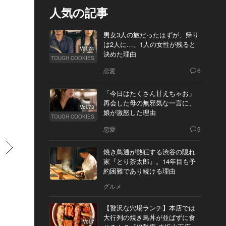
人気の記事
男女3人の旅だったはずが、帰り
は2人に…。1人の女性が残ると
Vol.74
決めた理由
TOUGH COOKIES
恋愛
6
「今日はたくさん甘えちゃお」
再会した母の無邪気な一言に、
Vol.73
娘が激怒した理由
TOUGH COOKIES
恋愛
9
すすむ
焼き鳥通が熱狂する渋谷の隠れ
家『とり茶太郎』。14年目も予
約困難であり続ける理由
グルメ
【贅沢な穴場ランチ】本店では
大行列の焼き鳥丼が並ばずに食
Vol.7