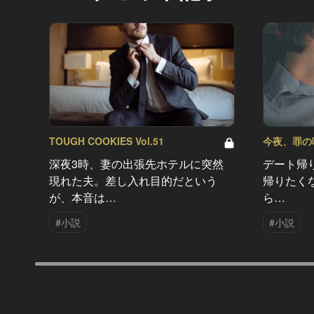
TOUGH COOKIES Vol.51
今夜、罪の味を
深夜3時、妻の出張先ホテルに突然
デート帰
現れた夫。差し入れ目的だという
帰りたく
が、本音は…
ら…
#小説
#小説