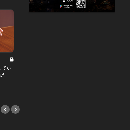
8
男と女の答えあわせ【A】 Vol.308
ってい
結婚願望ゼロだった27歳男性が、交
れた
際2年で突然プロポーズ。彼の心が
変わった“理由”とは
#小説