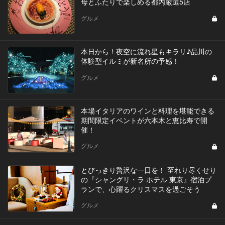
母とふたりで楽しめる都内厳選5店
グルメ
本日から！夜空に流れ星もキラリ♪品川の
体験型イルミが新名所の予感！
グルメ
本場イタリアのワインと料理を堪能できる
期間限定イベントが六本木と恵比寿で開
催！
グルメ
とびっきり贅沢な一日を！ 至れり尽くせり
の『シャングリ・ラ ホテル 東京』宿泊プ
ランで、心躍るクリスマスを過ごそう
グルメ