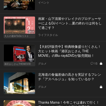
イベント
画家・山下清展やドレイクのプロデューサ
ーによるDJイベント…夏の終わりは何をし
て過ごす？
Vol.9
ライフスタイル
大人の週末ToDoリスト
【大好評販売中】特典映像盛りだくさん！
大ヒット映画『港区おじさん THE
MOVIE』のBlu-ray&DVDが販売開始！
Vol.9
グルメ
15
港区おじさんTHEMOVIE
北海道の食偏差値の高さを実証するフレン
チ『アスペルジュ』を知っているか？
グルメ
Thanks Mama！今年こそは連れて行く！