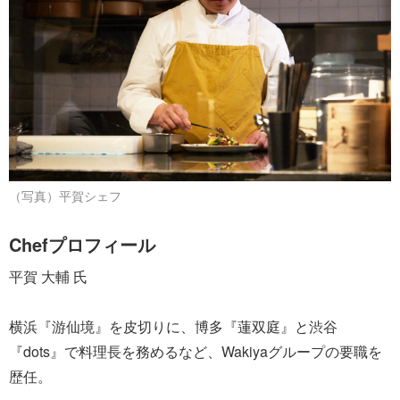
（写真）平賀シェフ
Chefプロフィール
平賀 大輔 氏
横浜『游仙境』を皮切りに、博多『蓮双庭』と渋谷
『dots』で料理長を務めるなど、Wakiyaグループの要職を
歴任。