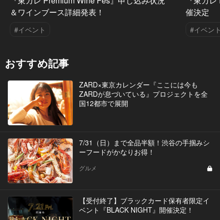
『東カレ Premium Wine Fes』申し込み状況
『東カレ P
＆ワインブース詳細発表！
催決定
#イベント
#イベン
おすすめ記事
ZARD×東京カレンダー『ここには今も
ZARDが息づいている』プロジェクトを全
国12都市で展開
7/31（日）まで全品半額！渋谷の手掴みシ
ーフードがかなりお得！
グルメ
【受付終了】ブラックカード保有者限定イ
ベント『BLACK NIGHT』開催決定！