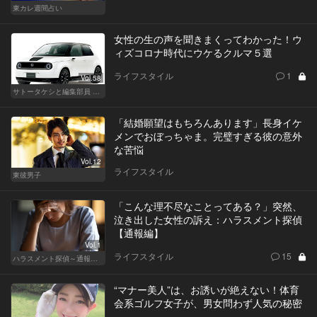
東カレ週間占い
女性の生の声を聞きまくってわかった！ウ
ィズコロナ時代にウケるクルマ５選
ライフスタイル
1
Vol.58
サトータケシと編集部員 船山の"CAR GENTSへの道"
「結婚願望はもちろんあります」長身イケ
メンでおぼっちゃま。完璧すぎる彼の意外
な苦悩
Vol.12
ライフスタイル
東彼男子
「こんな理不尽なことってある？」突然、
泣き出した女性の訴え：ハラスメント探偵
【通報編】
Vol.1
ライフスタイル
15
ハラスメント探偵～通報編～
“マナー美人”は、お誘いが絶えない！体育
会系ゴルフ女子が、男女問わず人気の秘密