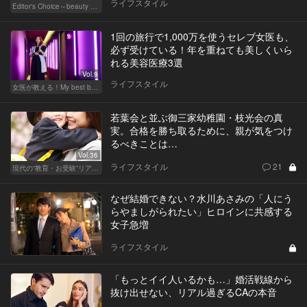
ライフスタイル
Editor's Choice～beauty & wellness～
1回の旅行で1,000万を使うセレブ女医も、
必ず受けている！年を重ねても美しくいら
れる美容医療3選
Vol.9
ライフスタイル
女医が教える！My best beauty
若葉会と並ぶ御三家幼稚園・枝光会の真
実。合格を勝ち取るために、親が気をつけ
るべきことは…
Vol.36
ライフスタイル
21
現代の“教育・お受験”リアルドキュメント
なぜ結婚できない？水川あさみの「人にう
らやましがられたい」ヒロインに共感する
女子急増
ライフスタイル
「もっとイイ人いるかも…」婚活戦線から
抜け出せない、リアル過ぎるCAの本音