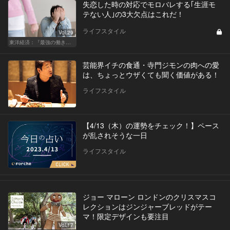
失恋した時の対応でモロバレする｢生涯モ
テない人｣の3大欠点はこれだ！
ライフスタイル
Vol.29
東洋経済：『最強の働き方』『一流の育て方』
芸能界イチの食通・寺門ジモンの肉への愛
は、ちょっとウザくても聞く価値がある！
ライフスタイル
【4/13（木）の運勢をチェック！】ペース
が乱されそうな一日
ライフスタイル
ジョー マローン ロンドンのクリスマスコ
レクションはジンジャーブレッドがテー
マ！限定デザインも要注目
Vol.17