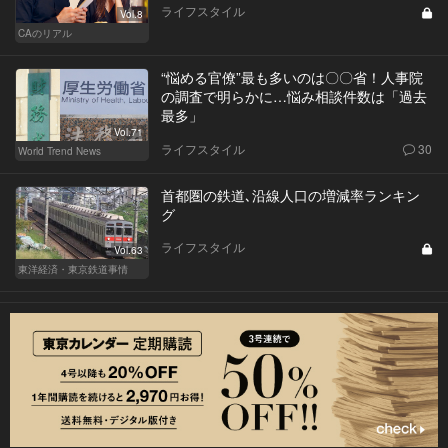
ライフスタイル
Vol.8
CAのリアル
“悩める官僚”最も多いのは〇〇省！人事院
の調査で明らかに…悩み相談件数は「過去
最多」
Vol.71
ライフスタイル
30
World Trend News
首都圏の鉄道､沿線人口の増減率ランキン
グ
ライフスタイル
Vol.63
東洋経済・東京鉄道事情