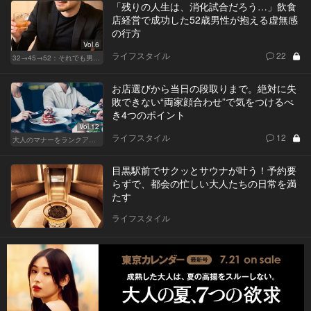
「残りの人生は、消化試合だろう…」飲食
店経営で成功した52歳男性が抱える虚無感
の行方
Vol.6
ライフスタイル
22
32→45→52：それでも男は完成しない。
お店選びから当日の段取りまで。絶対に失
敗できない“両家顔合わせ”で気をつけるべ
き4つのポイント
Vol.12
ライフスタイル
12
大人のマナーをランクアップせよ
目黒駅前でサクッとサウナが叶う！予約要
らずで、都会の忙しい大人たちの日常を満
たす
ライフスタイル