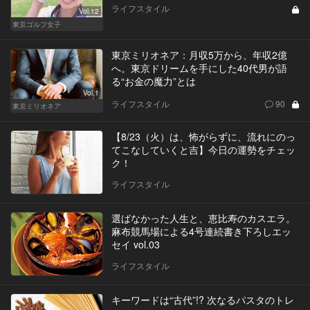
ライフスタイル
Vol.12
東京ゴルフ女子
東京ミリオネア：月収5万から、年収2億
へ。東京ドリームを手にした40代男が語
る“お金の魔力”とは
Vol.1
ライフスタイル
90
東京ミリオネア
【8/23（火）は、怖がらずに、流れにのっ
てこなしていくと吉】今日の運勢をチェッ
ク！
ライフスタイル
選ばなかった人生と、恵比寿のカスエラ。
麻布競馬場による4号連続書き下ろしエッ
セイ vol.03
ライフスタイル
キーワードは“古代”!? 次なるパスタのトレ