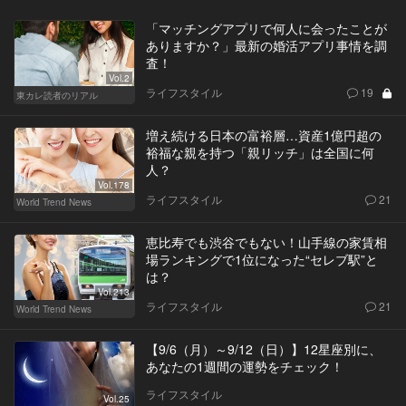
「マッチングアプリで何人に会ったことが
ありますか？」最新の婚活アプリ事情を調
査！
Vol.2
ライフスタイル
19
東カレ読者のリアル
増え続ける日本の富裕層…資産1億円超の
裕福な親を持つ「親リッチ」は全国に何
人？
Vol.178
ライフスタイル
21
World Trend News
恵比寿でも渋谷でもない！山手線の家賃相
場ランキングで1位になった“セレブ駅”と
は？
Vol.213
ライフスタイル
21
World Trend News
【9/6（月）～9/12（日）】12星座別に、
あなたの1週間の運勢をチェック！
ライフスタイル
Vol.25