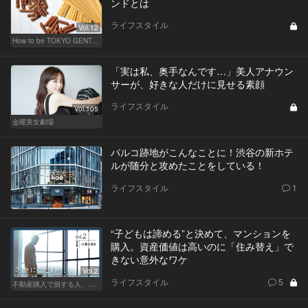
ンドとは
ライフスタイル
Vol.12
How to be TOKYO GENTS 東京人よ、紳士たれ！
「実は私、奥手なんです…」美人アナウン
サーが、好きな人だけに見せる素顔
ライフスタイル
Vol.105
金曜美女劇場
パルコ跡地がこんなことに！渋谷の新ホテ
ルが随分と攻めたことをしている！
ライフスタイル
1
“子どもは諦める”と決めて、マンションを
購入。資産価値は高いのに「住み替え」で
きない意外なワケ
Vol.2
ライフスタイル
5
不動産購入で損する人、得する人