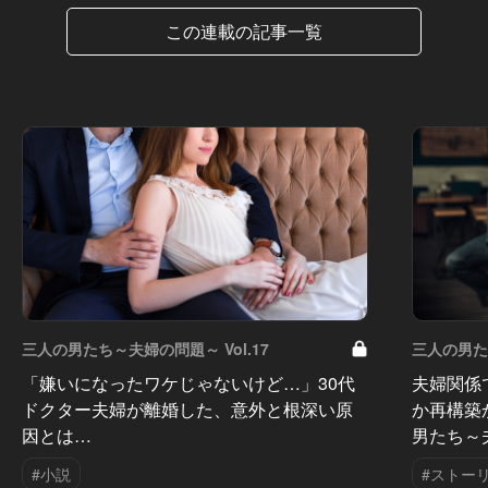
この連載の記事一覧
三人の男たち～夫婦の問題～ Vol.17
三人の男たち
「嫌いになったワケじゃないけど…」30代
夫婦関係
ドクター夫婦が離婚した、意外と根深い原
か再構築
因とは…
男たち～
#小説
#ストー