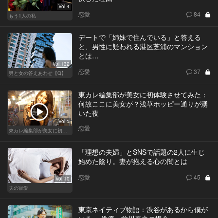
Vol.4
恋愛
84
もう1人の私
デートで「姉妹で住んでいる」と答える
と、男性に疑われる港区芝浦のマンション
とは…
Vol.132
恋愛
37
男と女の答えあわせ【Q】
東カレ編集部が美女に初体験させてみた：
何故ここに美女が？浅草ホッピー通りが湧
いた夜
Vol.1
恋愛
東カレ編集部が美女に初体験させてみた
「理想の夫婦」とSNSで話題の2人に生じ
始めた陰り。妻が抱える心の闇とは
恋愛
45
Vol.10
夫の寵愛
東京ネイティブ物語：渋谷があるから僕が