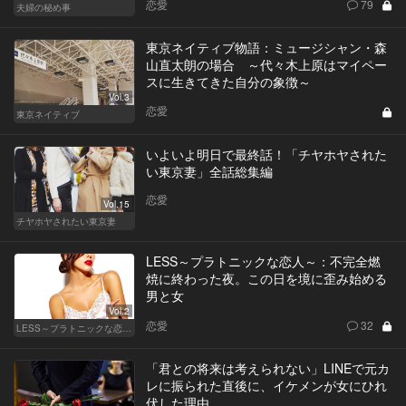
恋愛
79
夫婦の秘め事
東京ネイティブ物語：ミュージシャン・森
山直太朗の場合 ～代々木上原はマイペー
スに生きてきた自分の象徴～
Vol.3
恋愛
東京ネイティブ
いよいよ明日で最終話！「チヤホヤされた
い東京妻」全話総集編
恋愛
Vol.15
チヤホヤされたい東京妻
LESS～プラトニックな恋人～：不完全燃
焼に終わった夜。この日を境に歪み始める
男と女
Vol.2
恋愛
32
LESS～プラトニックな恋人～
「君との将来は考えられない」LINEで元カ
レに振られた直後に、イケメンが女にひれ
伏した理由