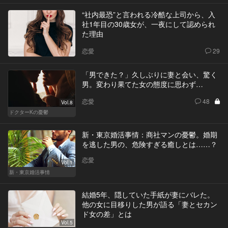
“社内最恐”と言われる冷酷な上司から、入
社1年目の30歳女が、一夜にして認められ
た理由
恋愛
29
「男できた？」久しぶりに妻と会い、驚く
男。変わり果てた女の態度に思わず…
恋愛
48
Vol.8
ドクターKの憂鬱
新・東京婚活事情：商社マンの憂鬱。婚期
を逃した男の、危険すぎる癒しとは……？
恋愛
Vol.1
新・東京婚活事情
結婚5年、隠していた手紙が妻にバレた。
他の女に目移りした男が語る「妻とセカン
ド女の差」とは
Vol.5