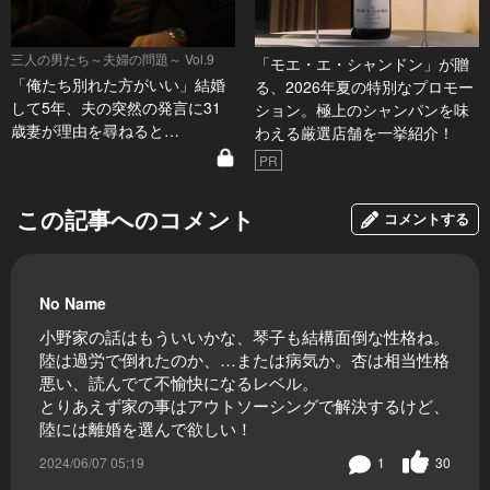
三人の男たち～夫婦の問題～ Vol.9
「モエ・エ・シャンドン」が贈
「俺たち別れた方がいい」結婚
る、2026年夏の特別なプロモー
して5年、夫の突然の発言に31
ション。極上のシャンパンを味
歳妻が理由を尋ねると…
わえる厳選店舗を一挙紹介！
PR
この記事へのコメント
コメントする
No Name
小野家の話はもういいかな、琴子も結構面倒な性格ね。
陸は過労で倒れたのか、…または病気か。杏は相当性格
悪い、読んでて不愉快になるレベル。
とりあえず家の事はアウトソーシングで解決するけど、
陸には離婚を選んで欲しい！
2024/06/07 05:19
1
30