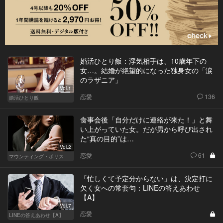
婚活ひとり飯：浮気相手は、10歳年下の
女…。結婚が絶望的になった独身女の「涙
のラザニア」
Vol.1
恋愛
136
婚活ひとり飯
食事会後「自分だけに連絡が来た！」と舞
い上がっていた女。だが男から呼び出され
た“真の目的”は…
Vol.2
恋愛
61
マウンティング・ポリス
「忙しくて予定分からない」は、決定打に
欠く女への常套句：LINEの答えあわせ
【A】
Vol.7
恋愛
LINEの答えあわせ【A】