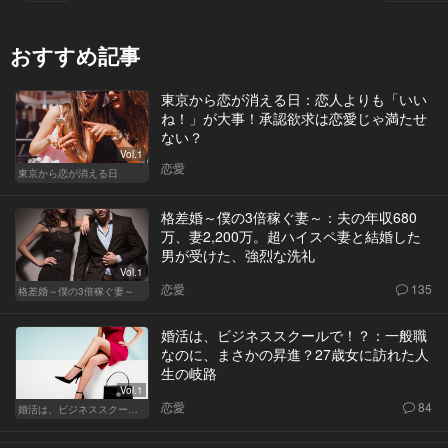
おすすめ記事
東京から恋が消える日：恋人よりも「いい
ね！」が大事！承認欲求は恋愛じゃ満たせ
ない？
Vol.1
恋愛
東京から恋が消える日
格差婚～僕の3倍稼ぐ妻～：夫の年収680
万、妻2,200万。超ハイスペ妻と結婚した
男が受けた、強烈な洗礼
Vol.1
恋愛
135
格差婚～僕の3倍稼ぐ妻～
婚活は、ビジネススクールで！？：一般職
なのに、まさかの昇進？27歳女に訪れた人
生の岐路
Vol.1
恋愛
84
婚活は、ビジネススクールで！？