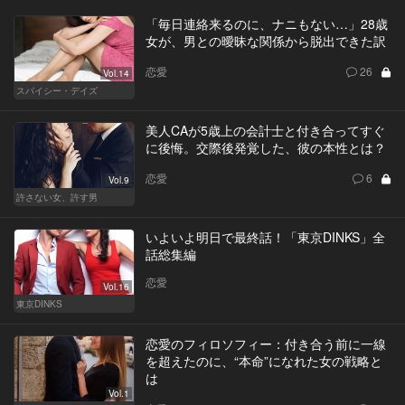
「毎日連絡来るのに、ナニもない…」28歳
女が、男との曖昧な関係から脱出できた訳
恋愛
26
Vol.14
スパイシー・デイズ
美人CAが5歳上の会計士と付き合ってすぐ
に後悔。交際後発覚した、彼の本性とは？
恋愛
6
Vol.9
許さない女、許す男
いよいよ明日で最終話！「東京DINKS」全
話総集編
恋愛
Vol.16
東京DINKS
恋愛のフィロソフィー：付き合う前に一線
を超えたのに、“本命”になれた女の戦略と
は
Vol.1