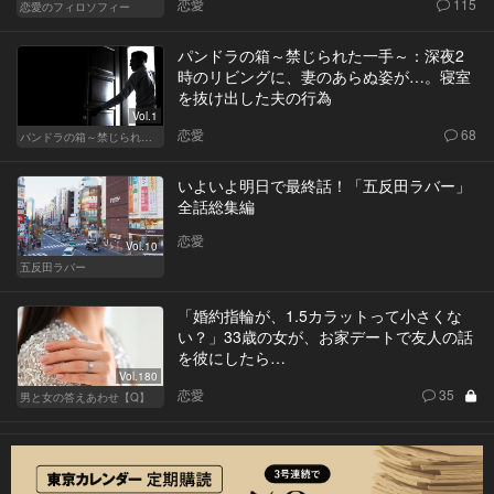
恋愛
115
恋愛のフィロソフィー
パンドラの箱～禁じられた一手～：深夜2
時のリビングに、妻のあらぬ姿が…。寝室
を抜け出した夫の行為
Vol.1
恋愛
68
パンドラの箱～禁じられた一手～
いよいよ明日で最終話！「五反田ラバー」
全話総集編
恋愛
Vol.10
五反田ラバー
「婚約指輪が、1.5カラットって小さくな
い？」33歳の女が、お家デートで友人の話
を彼にしたら…
Vol.180
恋愛
35
男と女の答えあわせ【Q】