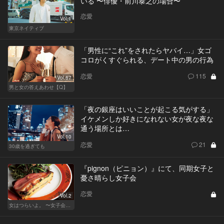
いる 〜俳優・前川泰之の場合〜
恋愛
Vol.1
東京ネイティブ
「男性に“これ”をされたらヤバイ…」女ゴ
コロがくすぐられる、デート中の男の行為
恋愛
115
Vol.67
男と女の答えあわせ【Q】
「夜の銀座はいいことが起こる気がする」
イケメンしか好きになれない女が夜な夜な
通う場所とは…
Vol.10
恋愛
21
30歳を過ぎても
『pignon（ピニョン）』にて、同期女子と
憂さ晴らし女子会
恋愛
Vol.2
女はつらいよ。 〜女子会は、甘くて苦い〜