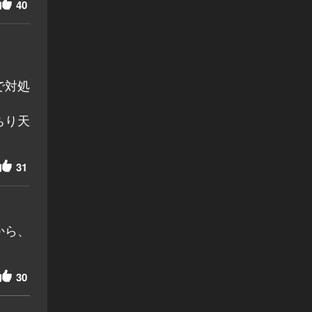
40
で対処
ちり天
31
から、
30