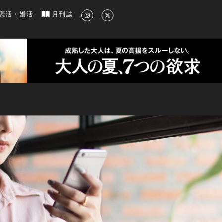
新のグルメ、洗練されたライフスタイル情報
恋活・婚活
月刊誌