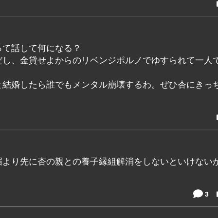
って話して何になる？
だし、金貸せよからのリベンジポルノでゆすられて一人
と結婚したら誰でもメンタル崩壊するわ。ぜひ杏にきっ
届より先に杏の親との養子縁組解消をしないといけない
3