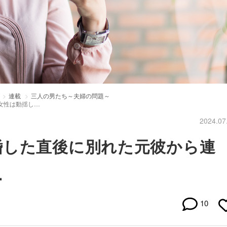
連載
三人の男たち～夫婦の問題～
女性は動揺し…
2024.07
婚した直後に別れた元彼から連
…
10