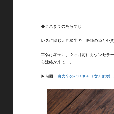
◆これまでのあらすじ
レスに悩む元同級生の、医師の陸と外
幸弘は琴子に、２ヶ月前にカウンセラ
ら連絡が来て…。
▶前回：
東大卒のバリキャリ女と結婚し