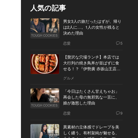
人気の記事
男女3人の旅だったはずが、帰り
は2人に…。1人の女性が残ると
Vol.74
決めた理由
TOUGH COOKIES
恋愛
5
【贅沢な穴場ランチ】本店では
大行列の焼き鳥丼が並ばずに食
せる！？『伊勢廣 赤坂山王店』
へ
グルメ
「今日はたくさん甘えちゃお」
再会した母の無邪気な一言に、
Vol.73
娘が激怒した理由
TOUGH COOKIES
恋愛
9
異素材の立体感でドレープを美
しく纏う。有村架純が魅せる、
Vol.53