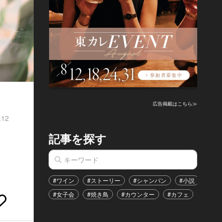
広告掲載はこちら≫
.12
記事を探す
#ワイン
#ストーリー
#シャンパン
#小説
#家
#女子会
#焼き鳥
#カウンター
#カフェ
#イベ