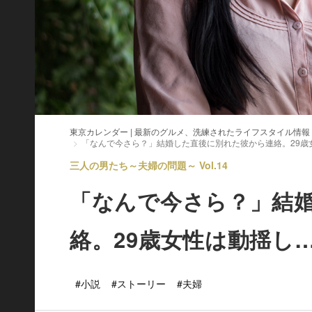
東京カレンダー | 最新のグルメ、洗練されたライフスタイル情報
「なんで今さら？」結婚した直後に別れた彼から連絡。29歳
三人の男たち～夫婦の問題～ Vol.14
「なんで今さら？」結
絡。29歳女性は動揺し
#小説
#ストーリー
#夫婦