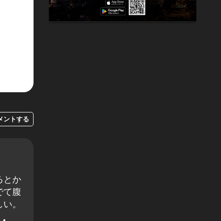
メントする
るとか
でて腹
しい。