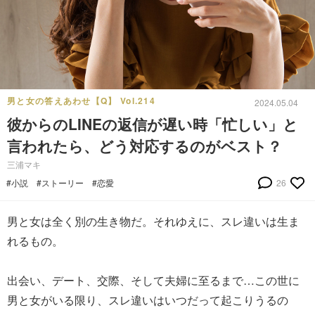
男と女の答えあわせ【Q】 Vol.214
2024.05.04
彼からのLINEの返信が遅い時「忙しい」と
言われたら、どう対応するのがベスト？
三浦マキ
#小説
#ストーリー
#恋愛
26
男と女は全く別の生き物だ。それゆえに、スレ違いは生ま
れるもの。
出会い、デート、交際、そして夫婦に至るまで…この世に
男と女がいる限り、スレ違いはいつだって起こりうるの