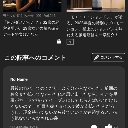
男と女の答えあわせ【Q】 Vol.213
「モエ・エ・シャンドン」が贈
「何がダメだった？」32歳の経
る、2026年夏の特別なプロモー
営者男が、29歳女との勝ち確定
ション。極上のシャンパンを味
デートで負けたワケ
わえる厳選店舗を一挙紹介！
PR
この記事へのコメント
コメントする
No Name
最後の方バーでのくだり、よく分からなかった。前回の
お金まだ払ってなかったねと思い出したなら、そこを星
羅がカードで払ってイーブンにしてもらえばいいだけじ
ゃないの？ 一軒目も彼チョイスで彼が支払ったんだろ
うし。現金持ってないから後でいい？が連続すると、払
う気ないとみなされる😂
2024/05/04 05:14
3
79