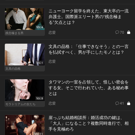
ニューヨーク留学を終えた、東大卒の一流
弁護士。国際派エリート男の“残念極ま
る”欠点とは？
Vol.4
恋愛
70
残念極まる男
文具の品格：「仕事できなそう」との一言
を払拭すべく、男が手にしたモノとは？
恋愛
Vol.1
文具の品格
タワマンの一室を占領して、怪しい密会を
する女。そこで行われていた、ある秘め事
とは
Vol.9
恋愛
41
モラトリアムの女たち
崖っぷち結婚相談所：婚活成功の鍵は、
「大人」になること？複数同時進行で、相
手を見極めろ
Vol.11