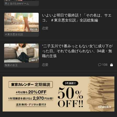
男と女のLoveゲーム
いよいよ明日で最終話！「その名は、サエ
コ。 ＃東京悪女伝説」全話総集編
恋愛
Vol.16
＃東京悪女伝説
“二子玉川で1番みっともない女”に成り下が
った日。それでも曲げられない、34歳・無
職の主張
Vol.3
恋愛
106
無業の女王