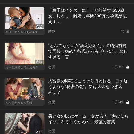
「息子はインターに！」と熱望する36歳
女。しかし、離婚し年間300万の学費が払
えず…
Vol.3
恋愛
19
今日、私たちはあの街で
“とんでもない女”認定された…？結婚前提
で同棲し始めた彼氏から告げられた、悲し
すぎる一言
Vol.2
恋愛
57
カレと結婚して大丈夫？
大富豪の邸宅でこっそり行われる、目を疑
うような“秘密の会”。男は大金をつぎ込
み…？
Vol.11
恋愛
43
へんなかねもち図鑑
男と女のLoveゲーム：女が言う「遊びなら
イヤ」をうまくかわす、最強の言葉
恋愛
Vol.1