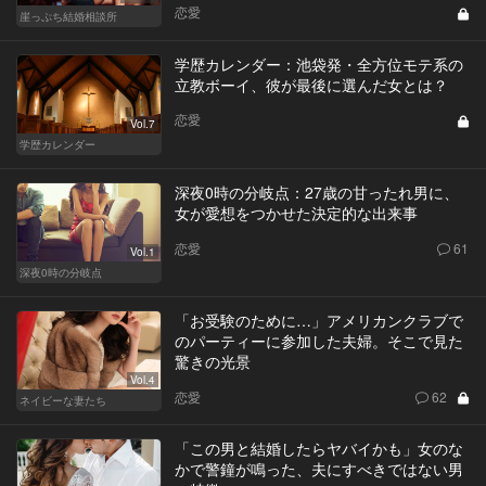
恋愛
崖っぷち結婚相談所
学歴カレンダー：池袋発・全方位モテ系の
立教ボーイ、彼が最後に選んだ女とは？
恋愛
Vol.7
学歴カレンダー
深夜0時の分岐点：27歳の甘ったれ男に、
女が愛想をつかせた決定的な出来事
恋愛
61
Vol.1
深夜0時の分岐点
「お受験のために…」アメリカンクラブで
のパーティーに参加した夫婦。そこで見た
驚きの光景
Vol.4
恋愛
62
ネイビーな妻たち
「この男と結婚したらヤバイかも」女のな
かで警鐘が鳴った、夫にすべきではない男