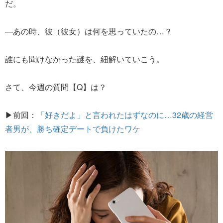
だ。
—あの時、彼（彼女）は何を思っていたの…？
誰にも聞けなかった謎を、紐解いていこう。
さて、今週の質問【Q】は？
▶前回：
「好きだよ」と言われたはずなのに…32歳の経営
者男が、勝ち確定デートで負けたワケ