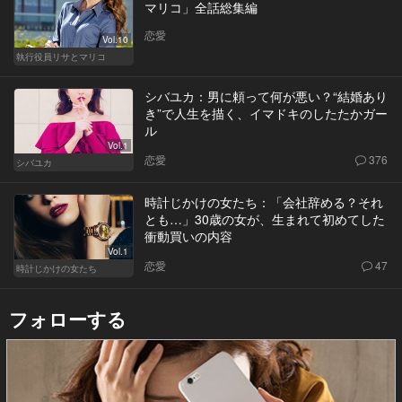
マリコ」全話総集編
恋愛
Vol.10
執行役員リサとマリコ
シバユカ：男に頼って何が悪い？“結婚あり
き”で人生を描く、イマドキのしたたかガー
ル
Vol.1
恋愛
376
シバユカ
時計じかけの女たち：「会社辞める？それ
とも…」30歳の女が、生まれて初めてした
衝動買いの内容
Vol.1
恋愛
47
時計じかけの女たち
フォローする