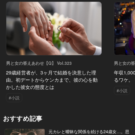
男と女の答えあわせ【Q】 Vol.323
男と女の答え
29歳経営者が、3ヶ月で結婚を決意した理
年収1,0
由。初デートからケンカまで、彼の心を動
るワケ。
かした彼女の態度とは
#小説
#小説
おすすめ記事
元カレと曖昧な関係を続ける24歳女…。思