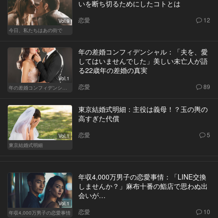
いを断ち切るためにしたコトとは
恋愛
12
Vol.9
今日、私たちはあの街で
年の差婚コンフィデンシャル：「夫を、愛
してはいませんでした」美しい未亡人が語
る22歳年の差婚の真実
Vol.1
恋愛
89
年の差婚コンフィデンシャル
東京結婚式明細：主役は義母！？玉の輿の
高すぎた代償
恋愛
5
Vol.1
東京結婚式明細
年収4,000万男子の恋愛事情：「LINE交換
しませんか？」麻布十番の鮨店で思わぬ出
会いが…
Vol.1
恋愛
10
年収4,000万男子の恋愛事情