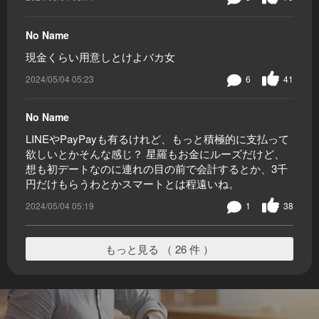
No Name
現金くらい用意しとけよバカ女
2024/05/04 05:23
6
41
No Name
LINEやPayPayも有るけれど、もっと積極的に支払って
欲しいとかそんな感じ？ 星羅もお金にルーズだけど、
想も初デートなのに連れの目の前で会計するとか、3千
円だけもらうわとかスマートとは程遠いね。
2024/05/04 05:19
1
38
もっと見る （ 26 件 ）