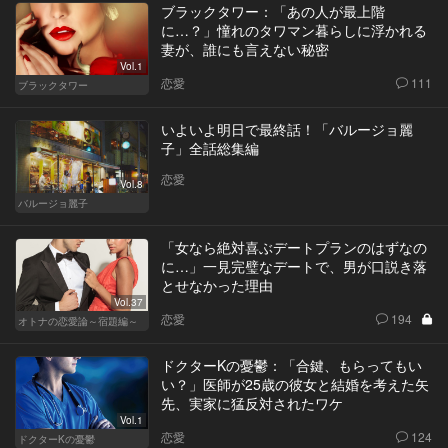
ブラックタワー：「あの人が最上階
に…？」憧れのタワマン暮らしに浮かれる
妻が、誰にも言えない秘密
Vol.1
恋愛
111
ブラックタワー
いよいよ明日で最終話！「バルージョ麗
子」全話総集編
恋愛
Vol.8
バルージョ麗子
「女なら絶対喜ぶデートプランのはずなの
に…」一見完璧なデートで、男が口説き落
とせなかった理由
Vol.37
恋愛
194
オトナの恋愛論～宿題編～
ドクターKの憂鬱：「合鍵、もらってもい
い？」医師が25歳の彼女と結婚を考えた矢
先、実家に猛反対されたワケ
Vol.1
恋愛
124
ドクターKの憂鬱