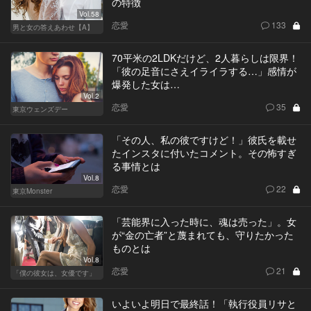
の特徴
Vol.58
恋愛
133
男と女の答えあわせ【A】
70平米の2LDKだけど、2人暮らしは限界！
「彼の足音にさえイライラする…」感情が
爆発した女は…
Vol.2
恋愛
35
東京ウェンズデー
「その人、私の彼ですけど！」彼氏を載せ
たインスタに付いたコメント。その怖すぎ
る事情とは
Vol.8
恋愛
22
東京Monster
「芸能界に入った時に、魂は売った」。女
が“金の亡者”と蔑まれても、守りたかった
ものとは
Vol.8
恋愛
21
「僕の彼女は、女優です」
いよいよ明日で最終話！「執行役員リサと